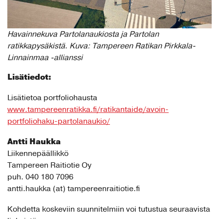
Havainnekuva Partolanaukiosta ja Partolan
ratikkapysäkistä
.
Kuva: Tampereen Ratikan Pirkkala-
Linnainmaa -allianssi
Lisätiedot:
Lisätietoa portfoliohausta
www.tampereenratikka.fi/ratikantaide/avoin-
portfoliohaku-partolanaukio/
Antti Haukka
Liikennepäällikkö
Tampereen Raitiotie Oy
puh. 040 180 7096
antti.haukka (at) tampereenraitiotie.fi
Kohdetta koskeviin suunnitelmiin voi tutustua seuraavista