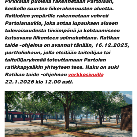
Pirkkalan puolella rakennetaan Partolaan,
keskelle suurten liikerakennusten aluetta.
Raitiotien ympärille rakennetaan vehreä
Partolanaukio, joka antaa lupauksen alueen
tulevaisuudesta tiiviimpänä ja kohtaamiseen
kutsuvana liikenteen solmukohtana. Ratikan
taide -ohjelma on avannut tänään, 16.12.2025,
portfoliohaun, jolla etsitään taiteilijaa tai
taiteilijaryhmää toteuttamaan Partolan
ratikkapysäkin yhteyteen teos. Haku on auki
Ratikan taide -ohjelman
verkkosivuilla
22.1.2026 klo 12.00 asti.