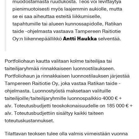
muodostamasta ruudukosta. Teos voi levittäytyä
pienimuotoisesti myös laajemmin aukiolle, mutta
se ei saa aiheuttaa esteitä liikkumiselle,
tapahtumille tai alueen kunnossapidolle, Ratikan
taide -ohjelmasta vastaava Tampereen Raitiotie
Antti Haukka
Oy:n liikennepäällikkö
selventää.
Portfoliohaun kautta valitaan kolme taiteilijaa tai
taiteilijaryhmää rinnakkaiseen luonnostilaukseen.
Portfoliohaun ja rinnakkaisen luonnostilauksen järjestää
Tampereen Raitiotie Oy, joka vastaa Ratikan taide -
ohjelmasta. Luonnostyöstä maksetaan valituille
taiteilijoille/taiteilijaryhmille luonnospalkkio 4000 € +
alv. Toteutusbudjetti teoskokonaisuudelle on 185 000 € +
alv. Toteutusbudjettiin sisältyy kaikki taiteen
toteutuskustannukset.
Tilattavan teoksen tulee olla valmis viimeistään vuonna