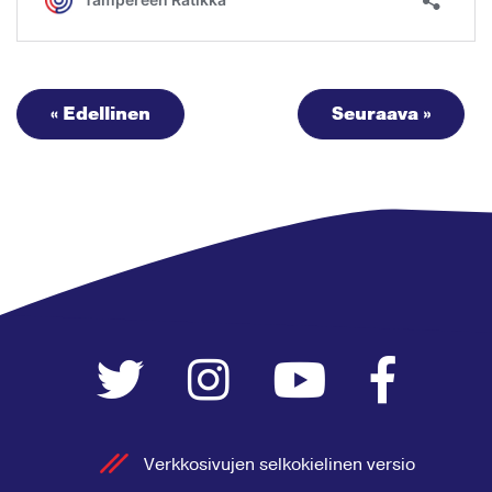
« Edellinen
Seuraava »
Verkkosivujen selkokielinen versio