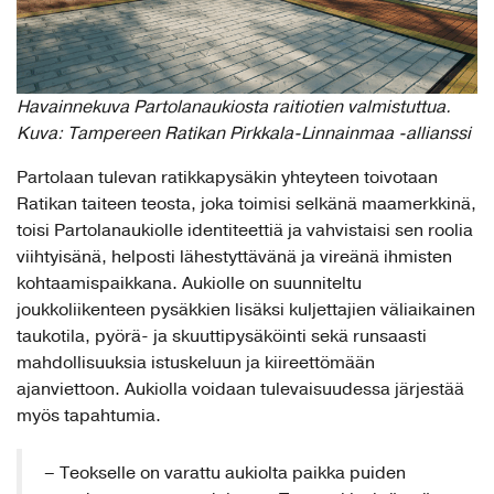
Havainnekuva Partolanaukiosta raitiotien valmistuttua.
Kuva: Tampereen Ratikan Pirkkala-Linnainmaa -allianssi
Partolaan tulevan ratikkapysäkin yhteyteen toivotaan
Ratikan taiteen teosta, joka toimisi selkänä maamerkkinä,
toisi Partolanaukiolle identiteettiä ja vahvistaisi sen roolia
viihtyisänä, helposti lähestyttävänä ja vireänä ihmisten
kohtaamispaikkana. Aukiolle on suunniteltu
joukkoliikenteen pysäkkien lisäksi kuljettajien väliaikainen
taukotila, pyörä- ja skuuttipysäköinti sekä runsaasti
mahdollisuuksia istuskeluun ja kiireettömään
ajanviettoon. Aukiolla voidaan tulevaisuudessa järjestää
myös tapahtumia.
– Teokselle on varattu aukiolta paikka puiden