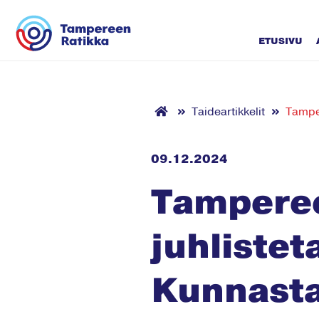
Siirry sisältöön
ETUSIVU
Taideartikkelit
Tamper
09.12.2024
Tamperee
juhlistet
Kunnast