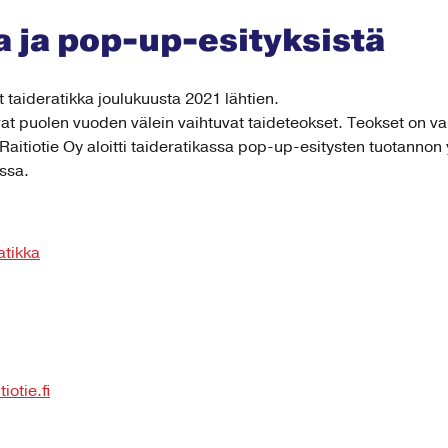
a ja pop-up-esityksistä
 taideratikka joulukuusta 2021 lähtien.
vat puolen vuoden välein vaihtuvat taideteokset. Teokset on val
itiotie Oy aloitti taideratikassa pop-up-esitysten tuotannon
nssa.
atikka
otie.fi