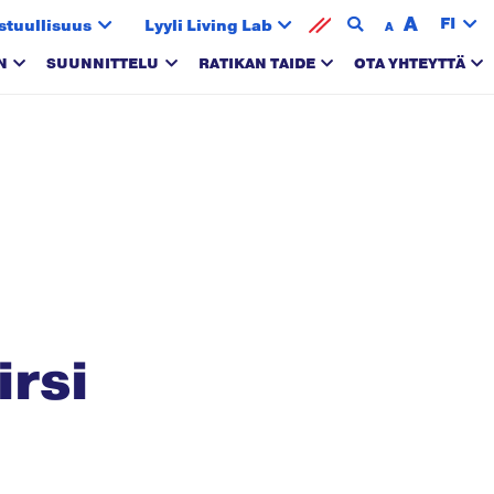
A
FI
stuullisuus
Lyyli Living Lab
A
N
SUUNNITTELU
RATIKAN TAIDE
OTA YHTEYTTÄ
irsi