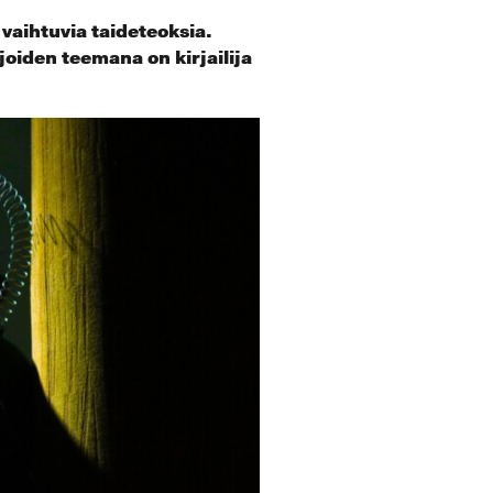
 vaihtuvia taideteoksia.
oiden teemana on kirjailija