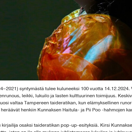
4–2021) syntymästä tulee kuluneeksi 100 vuotta 14.12.2024. 
runous, leikki, lukuilo ja lasten kulttuurinen toimijuus. Keskiv
vuosi valtaa Tampereen taideratikan, kun elämyksellinen runo
heräävät henkiin Kunnaksen Haitula- ja Pii Poo -hahmojen ka
 kirjailija osaksi taideratikan pop-up-esityksiä. Kirsi Kunna