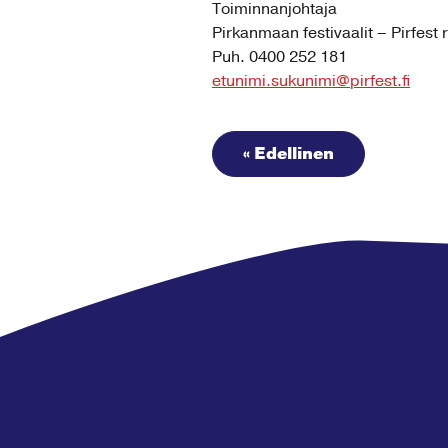
Toiminnanjohtaja
Pirkanmaan festivaalit – Pirfest 
Puh. 0400 252 181
etunimi.sukunimi@pirfest.fi
« Edellinen