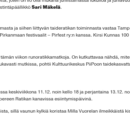
ta, joten on ilo olla mukana juhlistamassa lukuiloa ja juhlavuot
Sari Mäkelä
stintäpäällikkö
.
asta ja siihen liittyvän taideratikan toiminnasta vastaa Tamp
Pirkanmaan festivaalit – Pirfest ry:n kanssa. Kirsi Kunnas 100
tämän viikon runoratikkamatkoja. On kutkuttavaa nähdä, mite
vasti mutkissa, pohtii Kulttuurikeskus PiiPoon taidekasvattaj
sa keskiviikkona 11.12. noin kello 18 ja perjantaina 13.12. n
ereen Ratikan kanavissa esiintymispäivinä.
sta, sillä vaunun kylkiä koristaa Milla Vuorelan ilmeikkäistä k