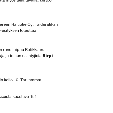
ta myös tällä tavalla, kertoo
ereen Raitiotie Oy. Taideratikan
 -esityksen toteuttaa
n runo taipuu Ratikkaan.
Virpi
a ja toinen esiintyjistä
oin kello 10. Tarkemmat
issoista koostuva 151