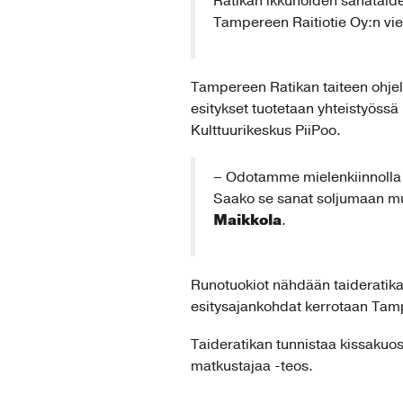
Ratikan ikkunoiden sanataidet
Tampereen Raitiotie Oy:n vie
Tampereen Ratikan taiteen ohjelm
esitykset tuotetaan yhteistyössä 
Kulttuurikeskus PiiPoo.
– Odotamme mielenkiinnolla 
Saako se sanat soljumaan muka
Maikkola
.
Runotuokiot nähdään taideratikas
esitysajankohdat kerrotaan Tamp
Taideratikan tunnistaa kissakuosi
matkustajaa -teos.