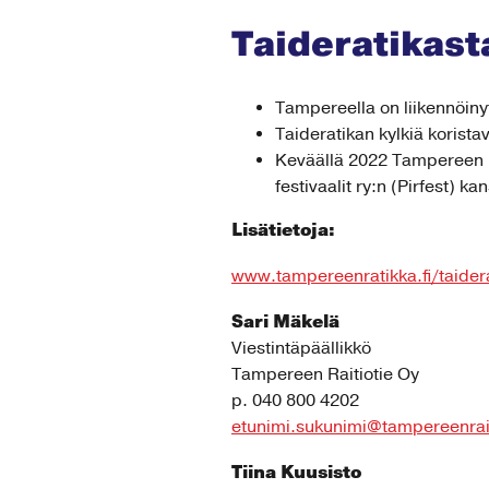
Taideratikast
Tampereella on liikennöinyt
Taideratikan kylkiä korista
Keväällä 2022 Tampereen Ra
festivaalit ry:n (Pirfest) ka
Lisätietoja:
www.tampereenratikka.fi/taider
Sari Mäkelä
Viestintäpäällikkö
Tampereen Raitiotie Oy
p. 040 800 4202
etunimi.sukunimi@tampereenraiti
Tiina Kuusisto