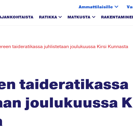
Ammattilaisille
Va
AJANKOHTAISTA
RATIKKA
MATKUSTA
RAKENTAMINE
een taideratikassa juhlistetaan joulukuussa Kirsi Kunnasta
n taideratikassa
aan joulukuussa K
a