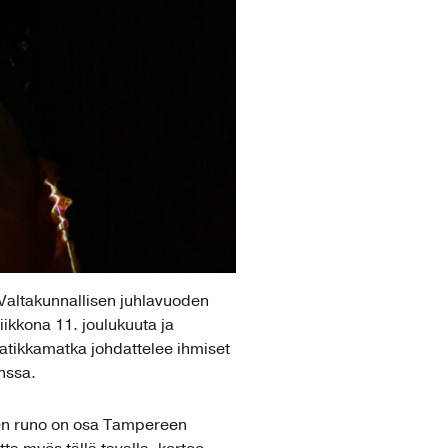
Valtakunnallisen juhlavuoden
iikkona 11. joulukuuta ja
ratikkamatka johdattelee ihmiset
nssa.
ksen runo on osa Tampereen