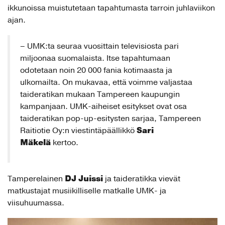
ikkunoissa muistutetaan tapahtumasta tarroin juhlaviikon
ajan.
– UMK:ta seuraa vuosittain televisiosta pari
miljoonaa suomalaista. Itse tapahtumaan
odotetaan noin 20 000 fania kotimaasta ja
ulkomailta. On mukavaa, että voimme valjastaa
taideratikan mukaan Tampereen kaupungin
kampanjaan. UMK-aiheiset esitykset ovat osa
taideratikan pop-up-esitysten sarjaa, Tampereen
Sari
Raitiotie Oy:n viestintäpäällikkö
Mäkelä
kertoo.
DJ Juissi
Tamperelainen
ja taideratikka vievät
matkustajat musiikilliselle matkalle UMK- ja
viisuhuumassa.