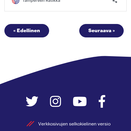
« Edellinen
Seuraava »
Verkkosivujen selkokielinen versio