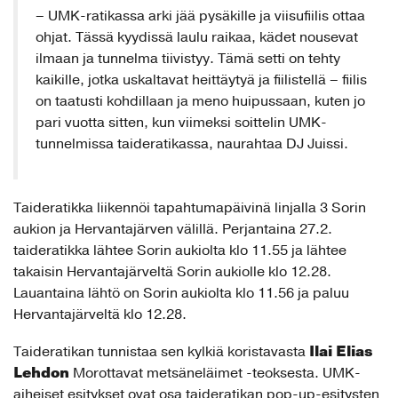
– UMK-ratikassa arki jää pysäkille ja viisufiilis ottaa
ohjat. Tässä kyydissä laulu raikaa, kädet nousevat
ilmaan ja tunnelma tiivistyy. Tämä setti on tehty
kaikille, jotka uskaltavat heittäytyä ja fiilistellä – fiilis
on taatusti kohdillaan ja meno huipussaan, kuten jo
pari vuotta sitten, kun viimeksi soittelin UMK-
tunnelmissa taideratikassa, naurahtaa DJ Juissi.
Taideratikka liikennöi tapahtumapäivinä linjalla 3 Sorin
aukion ja Hervantajärven välillä. Perjantaina 27.2.
taideratikka lähtee Sorin aukiolta klo 11.55 ja lähtee
takaisin Hervantajärveltä Sorin aukiolle klo 12.28.
Lauantaina lähtö on Sorin aukiolta klo 11.56 ja paluu
Hervantajärveltä klo 12.28.
Ilai Elias
Taideratikan tunnistaa sen kylkiä koristavasta
Lehdon
Morottavat metsäneläimet -teoksesta. UMK-
aiheiset esitykset ovat osa taideratikan pop-up-esitysten