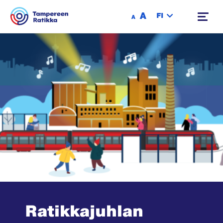
Siirry sisältöön
A
FI
A
Ratikkajuhlan