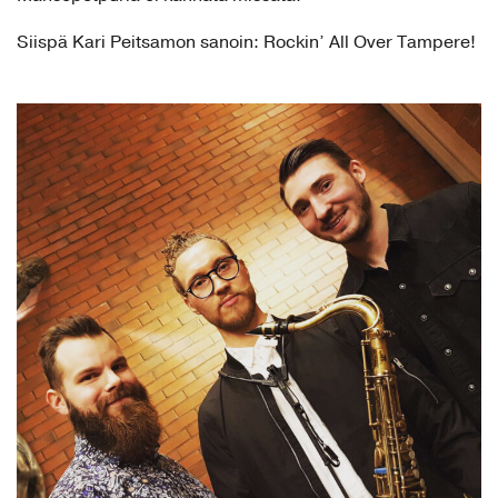
Siispä Kari Peitsamon sanoin: Rockin’ All Over Tampere!