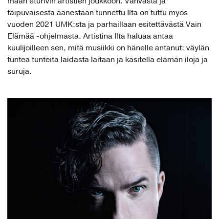
maan eturivin artistien joukkoon. Vahvasta ja
taipuvaisesta äänestään tunnettu Ilta on tuttu myös
vuoden 2021 UMK:sta ja parhaillaan esitettävästä Vain
Elämää -ohjelmasta. Artistina Ilta haluaa antaa
kuulijoilleen sen, mitä musiikki on hänelle antanut: väylän
tuntea tunteita laidasta laitaan ja käsitellä elämän iloja ja
suruja.