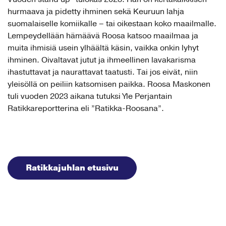
hurmaava ja pidetty ihminen sekä Keuruun lahja
suomalaiselle komiikalle – tai oikestaan koko maailmalle.
Lempeydellään hämäävä Roosa katsoo maailmaa ja
muita ihmisiä usein ylhäältä käsin, vaikka onkin lyhyt
ihminen. Oivaltavat jutut ja ihmeellinen lavakarisma
ihastuttavat ja naurattavat taatusti. Tai jos eivät, niin
yleisöllä on peiliin katsomisen paikka. Roosa Maskonen
tuli vuoden 2023 aikana tutuksi Yle Perjantain
Ratikkareportterina eli ”Ratikka-Roosana”.
Ratikkajuhlan etusivu