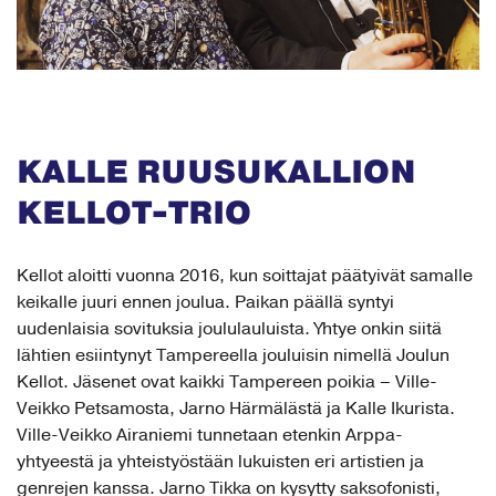
KALLE RUUSUKALLION
KELLOT-TRIO
Kellot aloitti vuonna 2016, kun soittajat päätyivät samalle
keikalle juuri ennen joulua. Paikan päällä syntyi
uudenlaisia sovituksia joululauluista. Yhtye onkin siitä
lähtien esiintynyt Tampereella jouluisin nimellä Joulun
Kellot. Jäsenet ovat kaikki Tampereen poikia – Ville-
Veikko Petsamosta, Jarno Härmälästä ja Kalle Ikurista.
Ville-Veikko Airaniemi tunnetaan etenkin Arppa-
yhtyeestä ja yhteistyöstään lukuisten eri artistien ja
genrejen kanssa. Jarno Tikka on kysytty saksofonisti,