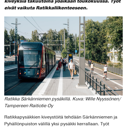
kiveyksiä takuutöinä yöaikaan toukokuussa. Työt
eivät vaikuta Ratikkaliikenteeseen.
Ratikka Särkänniemen pysäkillä. Kuva: Wille Nyyssönen/
Tampereen Raitiotie Oy
Ratikkapysäkkien kiveystöitä tehdään Särkänniemen ja
Pyhällönpuiston välillä yksi pysäkki kerrallaan. Työt