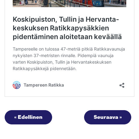
« Edellinen
Seuraava »