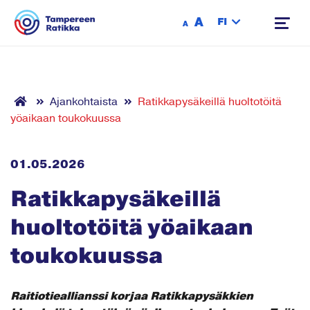
Siirry sisältöön
A
FI
A
Ajankohtaista
Ratikkapysäkeillä huoltotöitä
yöaikaan toukokuussa
01.05.2026
Ratikkapysäkeillä
huoltotöitä yöaikaan
toukokuussa
Raitiotieallianssi korjaa Ratikkapysäkkien