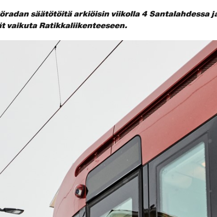
köradan säätötöitä arkiöisin viikolla 4 Santalahdessa
ät vaikuta Ratikkaliikenteeseen.