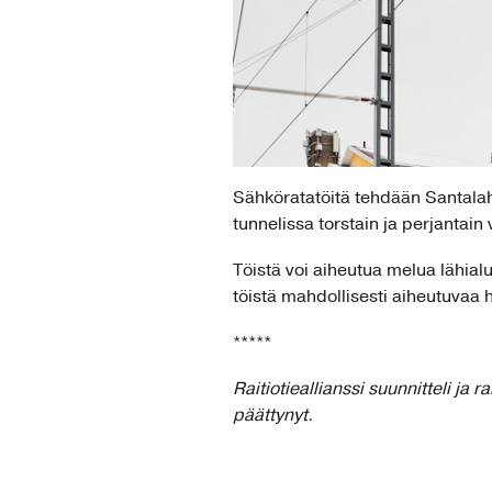
Sähköratatöitä tehdään Santala
tunnelissa torstain ja perjantain
Töistä voi aiheutua melua lähial
töistä mahdollisesti aiheutuvaa h
*****
Raitiotieallianssi suunnitteli ja
päättynyt.