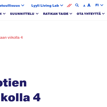
A
FI
stuullisuus
Lyyli Living Lab
A
N
SUUNNITTELU
RATIKAN TAIDE
OTA YHTEYTTÄ
aan viikolla 4
otien
kolla 4