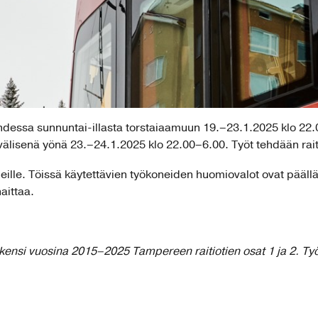
hdessa sunnuntai-illasta torstaiaamuun 19.–23.1.2025 klo 22
 välisenä yönä 23.–24.1.2025 klo 22.00–6.00. Työt tehdään raiti
ueille. Töissä käytettävien työkoneiden huomiovalot ovat pääl
aittaa.
 rakensi vuosina 2015–2025 Tampereen raitiotien osat 1 ja 2. Työ