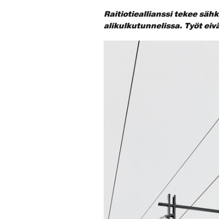
Raitiotieallianssi tekee säh
alikulkutunnelissa. Työt eiv