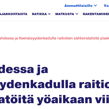
Ammattilaisille
Va
AJANKOHTAISTA
RATIKKA
MATKUSTA
RAKENTAMINE
hdessa ja Itsenäisyydenkadulla raitiotien sähköratatöitä yöaik
dessa ja
ydenkadulla raiti
töitä yöaikaan vii