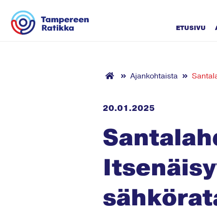
Siirry sisältöön
ETUSIVU
Ajankohtaista
Santala
20.01.2025
Santalah
Itsenäisy
sähkörata