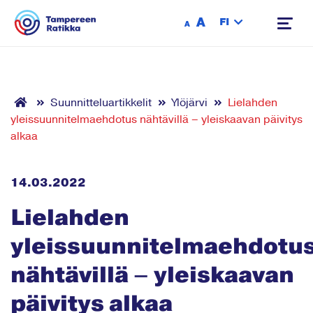
Siirry sisältöön
A
FI
A
Suunnitteluartikkelit
Ylöjärvi
Lielahden
yleissuunnitelmaehdotus nähtävillä – yleiskaavan päivitys
alkaa
14.03.2022
Lielahden
yleissuunnitelmaehdotu
nähtävillä – yleiskaavan
päivitys alkaa