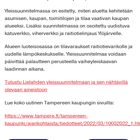
Yleissuunnitelmassa on esitetty, miten aluetta kehitetään
asumisen, kaupan, toimitilojen ja tilaa vaativan kaupan
alueeksi. Lisäksi suunnitelmassa on osoitettu uudistuva
katuverkko, viherverkko ja raitiotielinjaus Ylöjärvelle.
Alueen luoteisosassa on tilavaraukset raitiotievarikolle ja
uudelle lämpökeskukselle. Yleissuunnitelmaa voidaan
päivittää palautteen perusteella vaiheyleiskaavan
laadinnan aikana.
Tutustu Lielahden yleissuunnitelmaan ja sen nähtävillä
olevaan aineistoon
Lue koko uutinen Tampereen kaupungin sivuilta:
https://www.tampere.fi/tampereen-
kaupunki/ajankohtaista/tiedotteet/2022/03/10032022_1.ht