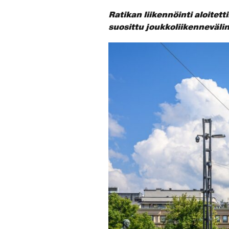
Ratikan liikennöinti aloitett
suosittu joukkoliikenneväli