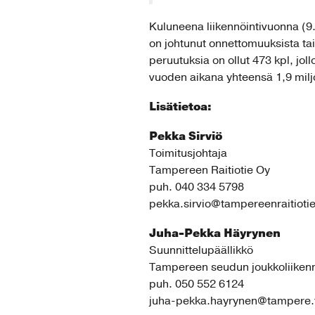
Kuluneena liikennöintivuonna (9.
on johtunut onnettomuuksista tai 
peruutuksia on ollut 473 kpl, jol
vuoden aikana yhteensä 1,9 milj
Lisätietoa:
Pekka Sirviö
Toimitusjohtaja
Tampereen Raitiotie Oy
puh. 040 334 5798
pekka.sirvio@tampereenraitiotie.
Juha-Pekka Häyrynen
Suunnittelupäällikkö
Tampereen seudun joukkoliiken
puh. 050 552 6124
juha-pekka.hayrynen@tampere.f