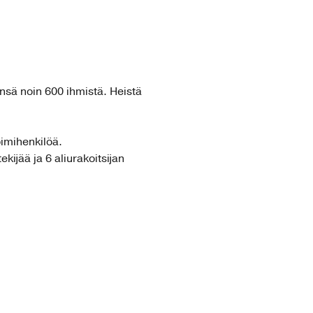
nsä noin 600 ihmistä. Heistä
oimihenkilöä.
kijää ja 6 aliurakoitsijan