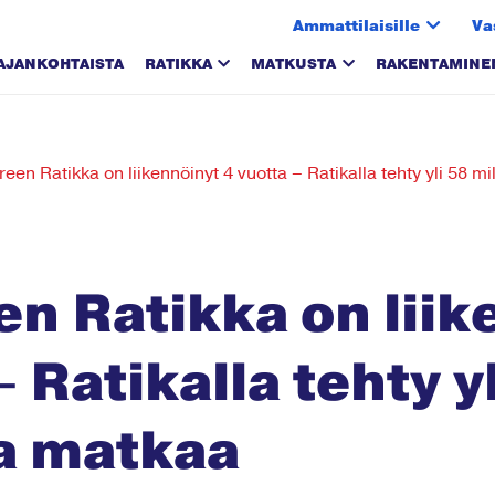
Ammattilaisille
Va
AJANKOHTAISTA
RATIKKA
MATKUSTA
RAKENTAMINE
en Ratikka on liikennöinyt 4 vuotta – Ratikalla tehty yli 58 m
n Ratikka on liik
– Ratikalla tehty y
a matkaa