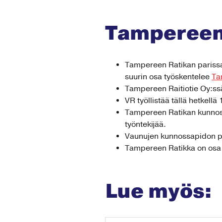
Tampereen
Tampereen Ratikan parissa 
suurin osa työskentelee
Ta
Tampereen Raitiotie Oy:ssä
VR työllistää tällä hetkell
Tampereen Ratikan kunnossapi
työntekijää.
Vaunujen kunnossapidon par
Tampereen Ratikka on os
Lue myös: