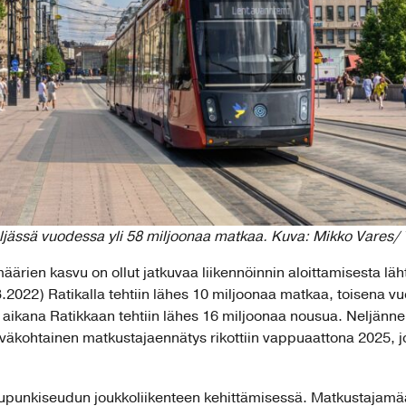
ljässä vuodessa yli 58 miljoonaa matkaa. Kuva: Mikko Vares/
rien kasvu on ollut jatkuvaa liikennöinnin aloittamisesta lä
.2022) Ratikalla tehtiin lähes 10 miljoonaa matkaa, toisena v
aikana Ratikkaan tehtiin lähes 16 miljoonaa nousua. Neljänn
iväkohtainen matkustajaennätys rikottiin vappuaattona 2025, jo
kaupunkiseudun joukkoliikenteen kehittämisessä. Matkustajam