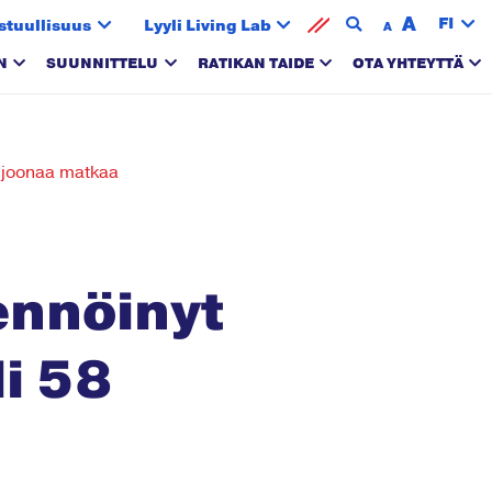
A
FI
stuullisuus
Lyyli Living Lab
A
N
SUUNNITTELU
RATIKAN TAIDE
OTA YHTEYTTÄ
iljoonaa matkaa
ennöinyt
li 58