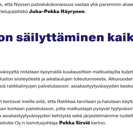
aa, että Nyssen palvelukokonaisuus vastaa yhä paremmin aluee
Juha-Pekka Häyrynen
ttelupäällikkö
.
on säilyttäminen kai
isyyttä mitataan kysymällä kuukausittain matkustajilta kuljet
aluston siisteydestä ja aikataulujen toteutumisesta. Alkuvuode
isiä ratikkalinjojen palvelutasoon: asiakastyytyväisyyden keskia
ertovat meille siitä, että Ratikkaa tarvitaan ja halutaan käytt
an korkean palvelutason, jotta matkustajat pysyvät tyytyväis
a asiakastyytyväisyyden kehitystä sekä järjestelmämme luotetta
Pekka Sirviö
itiotie Oy:n toimitusjohtaja
kertoo.