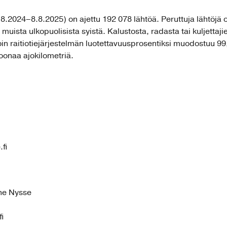
8.2024–8.8.2025) on ajettu 192 078 lähtöä. Peruttuja lähtöjä on
muista ulkopuolisista syistä. Kalustosta, radasta tai kuljettaji
loin raitiotiejärjestelmän luotettavuusprosentiksi muodostuu 9
oonaa ajokilometriä.
fi
ne Nysse
i