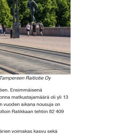
 Tampereen Raitiotie Oy
htien. Ensimmäisenä
uonna matkustajamäärä oli yli 13
en vuoden aikana nousuja on
lloin Ratikkaan tehtiin 82 409
äärien voimakas kasvu sekä