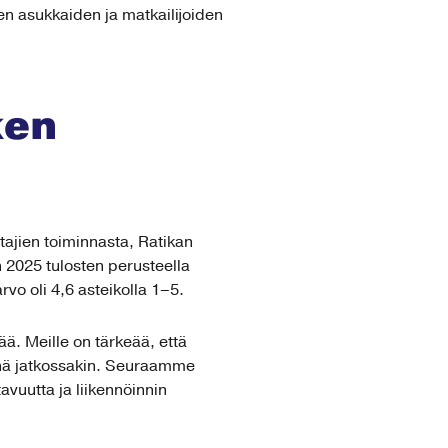
n asukkaiden ja matkailijoiden
ken
tajien toiminnasta, Ratikan
n 2025 tulosten perusteella
rvo oli 4,6 asteikolla 1–5.
ää. Meille on tärkeää, että
inä jatkossakin. Seuraamme
vuutta ja liikennöinnin