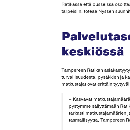
Ratikassa että busseissa osoitt
tarpeisiin, toteaa Nyssen suunni
Palvelutas
keskiössä
Tampereen Ratikan asiakastyytyvä
turvallisuudesta, pysäkkien ja k
matkustajat ovat erittäin tyytyvä
– Kasvavat matkustajamäärät k
pystymme säilyttämään Ratik
tarkasti matkustajamäärien j
täsmällisyyttä, Tampereen Ra