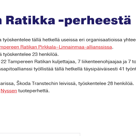
 Ratikka -perheestä
työskentelee tällä hetkellä useissa eri organisaatioissa yhtee
mpereen Ratikan Pirkkala–Linnainmaa-allianssissa
.
 työskentelee 23 henkilöä.
ä 122 Tampereen Ratikan kuljettajaa, 7 liikenteenohjaajaa ja 7 t
toallianssi työllistää tällä hetkellä täysipäiväisesti 41 työnte
issa, Škoda Transtechin leivissä, työskentelee 28 henkilöä.
a
Nyssen
tuoteperhettä.