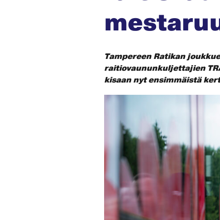
mestaruu
Tampereen Ratikan joukkue 
raitiovaununkuljettajien T
kisaan nyt ensimmäistä ker