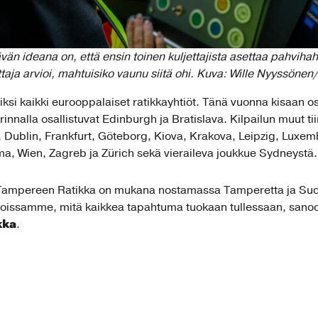
vän ideana on, että ensin toinen kuljettajista asettaa pahvi
ttaja arvioi, mahtuisiko vaunu siitä ohi. Kuva: Wille Nyyssöne
jiksi kaikki eurooppalaiset ratikkayhtiöt. Tänä vuonna kisaan o
alla osallistuvat Edinburgh ja Bratislava. Kilpailun muut tiim
Dublin, Frankfurt, Göteborg, Kiova, Krakova, Leipzig, Luxem
a, Wien, Zagreb ja Zürich sekä vieraileva joukkue Sydneystä.
tä Tampereen Ratikka on mukana nostamassa Tamperetta ja S
noissamme, mitä kaikkea tapahtuma tuokaan tullessaan, san
kka
.