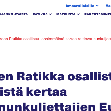
Ammattilaisille
Va
AJANKOHTAISTA
RATIKKA
MATKUSTA
RAKENTAMINE
een Ratikka osallistuu ensimmäistä kertaa raitiovaununkuljet
n Ratikka osallis
stä kertaa
ununkuljettajien 