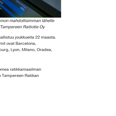
hahmon mahdollisimman lähelle
n/Tampereen Raitiotie Oy
sallistuu joukkueita 22 maasta.
it ovat Barcelona, ​​
burg, Lyon, Milano, Oradea,
uomea ratikkamaailman
oo Tampereen Ratikan