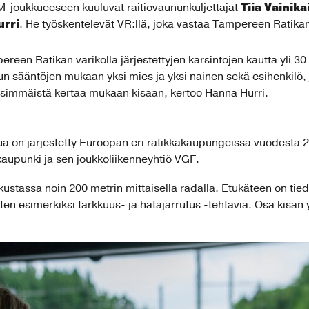
Tiia Vainik
EM-joukkueeseen kuuluvat raitiovaununkuljettajat
rri
. He työskentelevät VR:llä, joka vastaa Tampereen Ratikan
ereen Ratikan varikolla järjestettyjen karsintojen kautta yli 30 
lun sääntöjen mukaan yksi mies ja yksi nainen sekä esihenkilö,
nsimmäistä kertaa mukaan kisaan, kertoo Hanna Hurri.
ua on järjestetty Euroopan eri ratikkakaupungeissa vuodesta 
kaupunki ja sen joukkoliikenneyhtiö VGF.
ustassa noin 200 metrin mittaisella radalla. Etukäteen on tiedo
en esimerkiksi tarkkuus- ja hätäjarrutus -tehtäviä. Osa kisan 