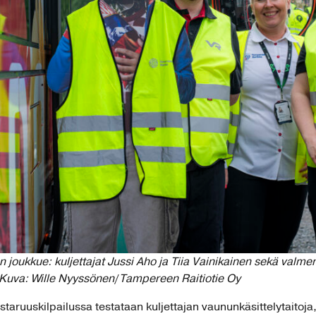
joukkue: kuljettajat Jussi Aho ja Tiia Vainikainen sekä valmen
 Kuva: Wille Nyyssönen
/
Tampereen Raitiotie Oy
taruuskilpailussa testataan kuljettajan vaununkäsittelytaitoja,