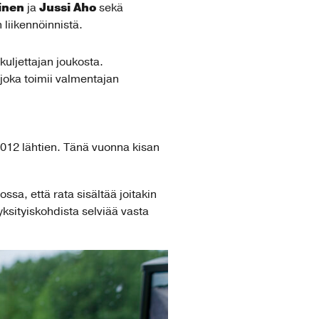
ainen
Jussi Aho
ja
sekä
 liikennöinnistä.
kuljettajan joukosta.
 joka toimii valmentajan
2012 lähtien. Tänä vuonna kisan
ssa, että rata sisältää joitakin
yksityiskohdista selviää vasta