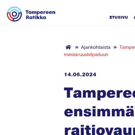
Siirry sisältöön
ETUSIVU
Ajankohtaista
Tamper
mestaruuskilpailuun
14.06.2024
Tamperee
ensimmäi
raitiova