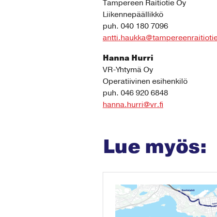
Tampereen Raitiotie Oy
Liikennepäällikkö
puh. 040 180 7096
antti.haukka@tampereenraitiotie
Hanna Hurri
VR-Yhtymä Oy
Operatiivinen esihenkilö
puh. 046 920 6848
hanna.hurri@vr.fi
Lue myös: