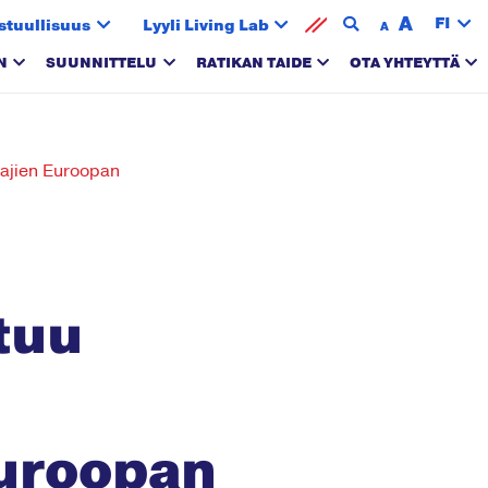
A
FI
stuullisuus
Lyyli Living Lab
A
N
SUUNNITTELU
RATIKAN TAIDE
OTA YHTEYTTÄ
tajien Euroopan
tuu
Euroopan