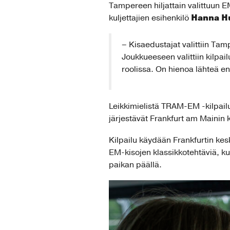
Tampereen hiljattain valittuun 
Hanna Hu
kuljettajien esihenkilö
– Kisaedustajat valittiin Tamp
Joukkueeseen valittiin kilpai
roolissa. On hienoa lähteä e
Leikkimielistä TRAM-EM -kilpail
järjestävät Frankfurt am Mainin 
Kilpailu käydään Frankfurtin kesk
EM-kisojen klassikkotehtäviä, kut
paikan päällä.