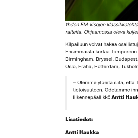
Yhden EM-kisojen klassikkotehtä
raiteita. Ohjaamossa oleva kulje
Kilpailuun voivat hakea osallistu
Ensimmäistä kertaa Tampereen rinn
Birmingham, Bryssel, Budapest, 
Oslo, Praha, Rotterdam, Tukholm
– Olemme ylpeitä siitä, et
tietoisuuteen. Odotamme in
Antti Hau
liikennepäällikkö
Lisätiedot:
Antti Haukka