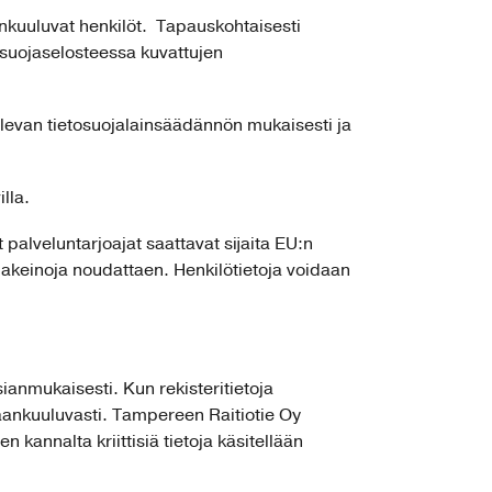
aankuuluvat henkilöt. Tapauskohtaisesti
tosuojaselosteessa kuvattujen
olevan tietosuojalainsäädännön mukaisesti ja
lla.
 palveluntarjoajat saattavat sijaita EU:n
ojakeinoja noudattaen. Henkilötietoja voidaan
sianmukaisesti. Kun rekisteritietoja
asiaankuuluvasti. Tampereen Raitiotie Oy
n kannalta kriittisiä tietoja käsitellään