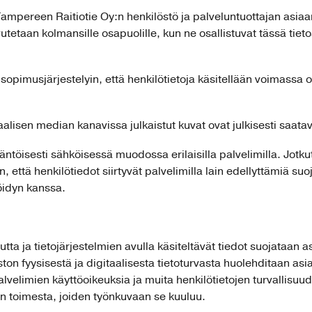
i Tampereen Raitiotie Oy:n henkilöstö ja palveluntuottajan asi
vutetaan kolmansille osapuolille, kun ne osallistuvat tässä tie
opimusjärjestelyin, että henkilötietoja käsitellään voimassa 
lisen median kanavissa julkaistut kuvat ovat julkisesti saatavi
äntöisesti sähköisessä muodossa erilaisilla palvelimilla. Jotkut
että henkilötiedot siirtyvät palvelimilla lain edellyttämiä su
röidyn kanssa.
tta ja tietojärjestelmien avulla käsiteltävät tiedot suojataan a
eiston fyysisestä ja digitaalisesta tietoturvasta huolehditaan 
 palvelimien käyttöoikeuksia ja muita henkilötietojen turvallisuude
den toimesta, joiden työnkuvaan se kuuluu.