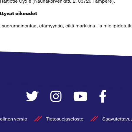
n Raitiotie Oy:lle (Kauhakorvenkatu 2, 33720 Tampere).
ittyvät oikeudet
a suoramainontaa, etämyyntiä, eikä markkina- ja mielipidetutk
elinen versio
Tietosuojaseloste
Saavutettavu