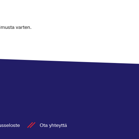
imusta varten.
usseloste
Ota yhteyttä