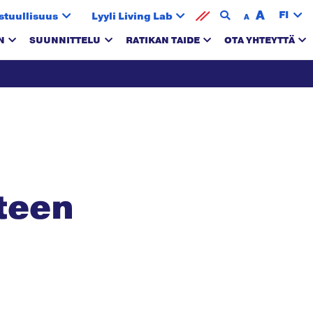
A
FI
stuullisuus
Lyyli Living Lab
A
N
SUUNNITTELU
RATIKAN TAIDE
OTA YHTEYTTÄ
teen