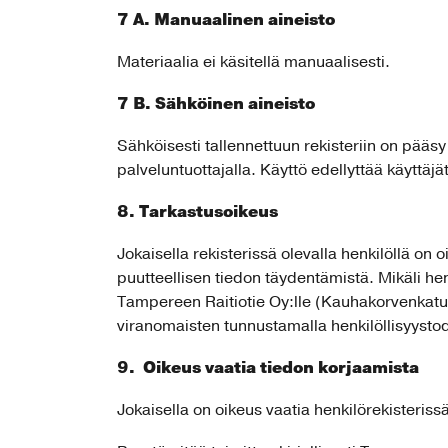
7 A. Manuaalinen aineisto
Materiaalia ei käsitellä manuaalisesti.
7 B. Sähköinen aineisto
Sähköisesti tallennettuun rekisteriin on pääs
palveluntuottajalla. Käyttö edellyttää käyttäj
8. Tarkastusoikeus
Jokaisella rekisterissä olevalla henkilöllä on o
puutteellisen tiedon täydentämistä. Mikäli henki
Tampereen Raitiotie Oy:lle (Kauhakorvenkatu 2
viranomaisten tunnustamalla henkilöllisyystod
9. Oikeus vaatia tiedon korjaamista
Jokaisella on oikeus vaatia henkilörekisteriss