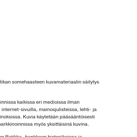
atikan somehaasteen kuvamateriaalin säilytys
nnissa kaikissa eri medioissa ilman
nternet-sivuilla, mainosjulisteissa, lehti- ja
inoksissa. Kuvia käytetään pääsääntöisesti
arkkinoinnissa myös yksittäisinä kuvina.