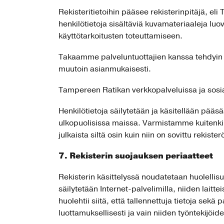
Rekisteritietoihin pääsee rekisterinpitäjä, el
henkilötietoja sisältäviä kuvamateriaaleja luo
käyttötarkoitusten toteuttamiseen.
Takaamme palveluntuottajien kanssa tehdyin s
muutoin asianmukaisesti.
Tampereen Ratikan verkkopalveluissa ja sosiaa
Henkilötietoja säilytetään ja käsitellään pääsä
ulkopuolisissa maissa. Varmistamme kuitenkin, 
julkaista siltä osin kuin niin on sovittu rekiste
7. Rekisterin suojauksen periaatteet
Rekisterin käsittelyssä noudatetaan huolellisuu
säilytetään Internet-palvelimilla, niiden laitt
huolehtii siitä, että tallennettuja tietoja sekä
luottamuksellisesti ja vain niiden työntekijöi