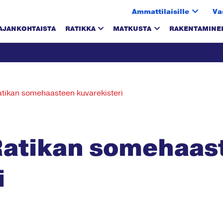
Ammattilaisille
Va
AJANKOHTAISTA
RATIKKA
MATKUSTA
RAKENTAMINE
ikan somehaasteen kuvarekisteri
atikan somehaas
i