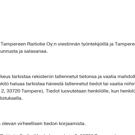
y Tampereen Raitiotie Oy:n viestinnän työntekijöillä ja Tampere
ätunnusta ja salasanaa.
ikeus tarkistaa rekisteriin tallennetut tietonsa ja vaatia mahdol
lö haluaa tarkistaa hänestä tallennetut tiedot tai vaatia niihin 
, 33720 Tampere). Tiedot luovutetaan henkilölle, kun henkilö 
istuksella.
ä olevan virheellisen tiedon korjaamista.