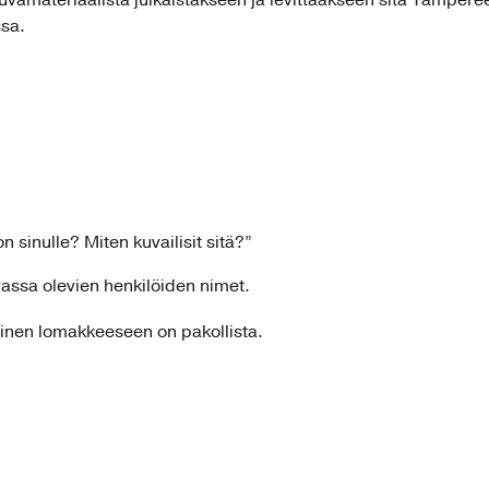
kuvamateriaalista julkaistakseen ja levittääkseen sitä Tampere
ssa.
 sinulle? Miten kuvailisit sitä?”
vassa olevien henkilöiden nimet.
minen lomakkeeseen on pakollista.