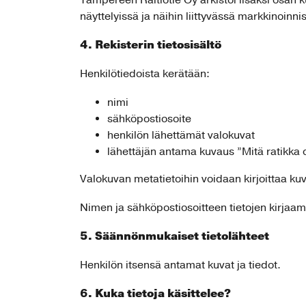
Tampereen Raitiotie Oy arkistoi lisäksi osan 
näyttelyissä ja näihin liittyvässä markkinoinni
4. Rekisterin tietosisältö
Henkilötiedoista kerätään:
nimi
sähköpostiosoite
henkilön lähettämät valokuvat
lähettäjän antama kuvaus ”Mitä ratikka on
Valokuvan metatietoihin voidaan kirjoittaa ku
Nimen ja sähköpostiosoitteen tietojen kirjaa
5. Säännönmukaiset tietolähteet
Henkilön itsensä antamat kuvat ja tiedot.
6. Kuka tietoja käsittelee?