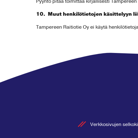
Pyyntö pitää toimittaa kirjallisesti Tamperee
10. Muut henkilötietojen käsittelyyn li
Tampereen Raitiotie Oy ei käytä henkilötietoj
Verkkosivujen selkoki