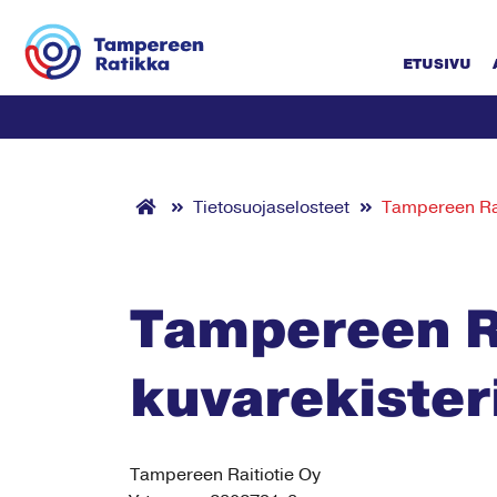
Siirry sisältöön
ETUSIVU
Tietosuojaselosteet
Tampereen Rat
Tampereen R
kuvarekister
Tampereen Raitiotie Oy