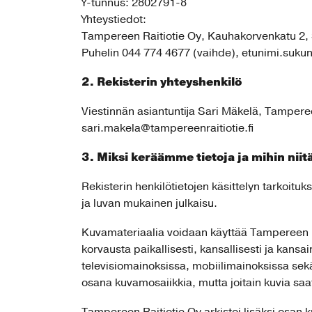
Y-tunnus: 2802791-8
Yhteystiedot:
Tampereen Raitiotie Oy, Kauhakorvenkatu 2
Puhelin 044 774 4677 (vaihde), etunimi.sukun
2. Rekisterin yhteyshenkilö
Viestinnän asiantuntija Sari Mäkelä, Tampere
sari.makela@tampereenraitiotie.fi
3. Miksi keräämme tietoja ja mihin ni
Rekisterin henkilötietojen käsittelyn tarkoi
ja luvan mukainen julkaisu.
Kuvamateriaalia voidaan käyttää Tampereen R
korvausta paikallisesti, kansallisesti ja kansai
televisiomainoksissa, mobiilimainoksissa sek
osana kuvamosaiikkia, mutta joitain kuvia saa