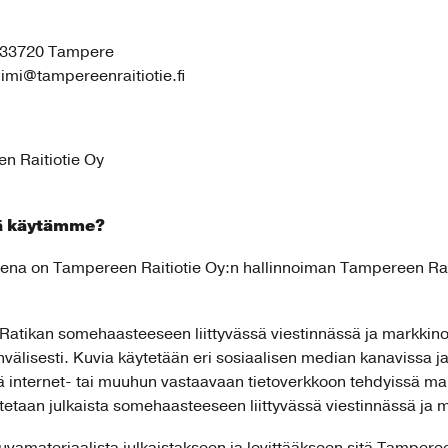
, 33720 Tampere
imi@tampereenraitiotie.fi
en Raitiotie Oy
itä käytämme?
tuksena on Tampereen Raitiotie Oy:n hallinnoiman Tampereen R
atikan somehaasteeseen liittyvässä viestinnässä ja markkinoi
nvälisesti. Kuvia käytetään eri sosiaalisen median kanavissa ja i
ä internet- tai muuhun vastaavaan tietoverkkoon tehdyissä ma
tetaan julkaista somehaasteeseen liittyvässä viestinnässä ja m