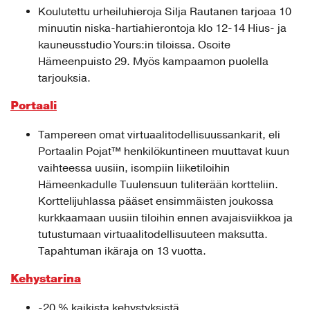
Koulutettu urheiluhieroja Silja Rautanen tarjoaa 10
minuutin niska-hartiahierontoja klo 12-14 Hius- ja
kauneusstudio Yours:in tiloissa. Osoite
Hämeenpuisto 29. Myös kampaamon puolella
tarjouksia.
Portaali
Tampereen omat virtuaalitodellisuussankarit, eli
Portaalin Pojat™ henkilökuntineen muuttavat kuun
vaihteessa uusiin, isompiin liiketiloihin
Hämeenkadulle Tuulensuun tuliterään kortteliin.
Korttelijuhlassa pääset ensimmäisten joukossa
kurkkaamaan uusiin tiloihin ennen avajaisviikkoa ja
tutustumaan virtuaalitodellisuuteen maksutta.
Tapahtuman ikäraja on 13 vuotta.
Kehystarina
-20 % kaikista kehystyksistä.