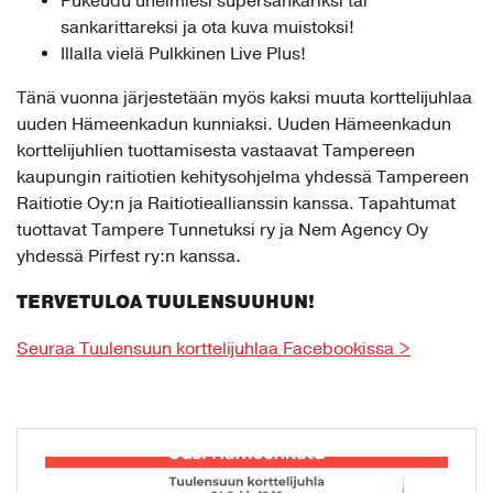
Pukeudu unelmiesi supersankariksi tai
sankarittareksi ja ota kuva muistoksi!
Illalla vielä Pulkkinen Live Plus!
Tänä vuonna järjestetään myös kaksi muuta korttelijuhlaa
uuden Hämeenkadun kunniaksi. Uuden Hämeenkadun
korttelijuhlien tuottamisesta vastaavat Tampereen
kaupungin raitiotien kehitysohjelma yhdessä Tampereen
Raitiotie Oy:n ja Raitiotieallianssin kanssa. Tapahtumat
tuottavat Tampere Tunnetuksi ry ja Nem Agency Oy
yhdessä Pirfest ry:n kanssa.
TERVETULOA TUULENSUUHUN!
Seuraa Tuulensuun korttelijuhlaa Facebookissa >