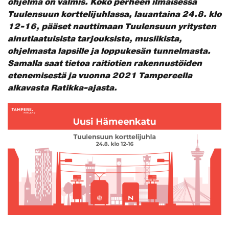
ohjelma on valmis. Koko perheen ilmaisessa
Tuulensuun korttelijuhlassa, lauantaina 24.8. klo
12-16, pääset nauttimaan Tuulensuun yritysten
ainutlaatuisista tarjouksista, musiikista,
ohjelmasta lapsille ja loppukesän tunnelmasta.
Samalla saat tietoa raitiotien rakennustöiden
etenemisestä ja vuonna 2021 Tampereella
alkavasta Ratikka-ajasta.