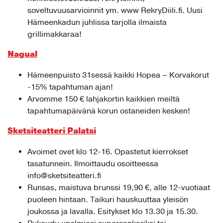
soveltuvuusarvioinnit ym. www RekryDiili.fi. Uusi
Hämeenkadun juhlissa tarjolla ilmaista
grillimakkaraa!
Nagual
Hämeenpuisto 31sessä kaikki Hopea – Korvakorut
-15% tapahtuman ajan!
Arvomme 150 € lahjakortin kaikkien meiltä
tapahtumapäivänä korun ostaneiden kesken!
Sketsiteatteri Palatsi
Avoimet ovet klo 12-16. Opastetut kierrokset
tasatunnein. Ilmoittaudu osoitteessa
info@sketsiteatteri.fi
Runsas, maistuva brunssi 19,90 €, alle 12-vuotiaat
puoleen hintaan. Taikuri hauskuuttaa yleisön
joukossa ja lavalla. Esitykset klo 13.30 ja 15.30.