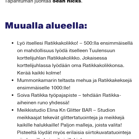
Sean Ricks
Tapahtuman juontaa
.
Muualla alueella:
Lyö itsellesi Ratikkakolikko! – 500:lla ensimmäisellä
on mahdollisuus lyödä itselleen Tuulensuun
korttelijuhlan Ratikkakolikko. Jokaisessa
korttelijuhlassa lyödään oma Ratikkakolikkonsa.
Kerää kaikki kolme!
Mummonkamarin teltasta mehua ja Ratikkakeksejä
ensimmäiselle 1000:lle!
Soiva Ratikka työpajapiste – tehdään Ratikka-
aiheinen runo yhdessä!
Meikkistudio Elina Kn Glitter BAR – Studion
meikkaajat tekevät glittertatuointeja ja meikkejä
kaikille halukkaille! Paljon malleja, joista valita!
Pisteeltä löydät myös erilaisia siirtokuvatatuointeja