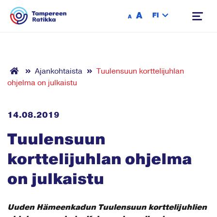
Siirry sisältöön
A
FI
A
Ajankohtaista
Tuulensuun korttelijuhlan
ohjelma on julkaistu
14.08.2019
Tuulensuun
korttelijuhlan ohjelma
on julkaistu
Uuden Hämeenkadun Tuulensuun korttelijuhlien