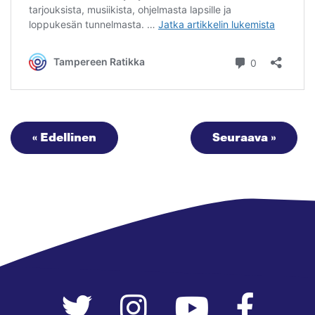
« Edellinen
Seuraava »