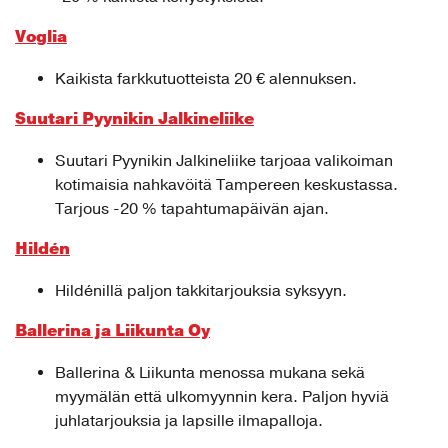
Voglia
Kaikista farkkutuotteista 20 € alennuksen.
Suutari Pyynikin Jalkineliike
Suutari Pyynikin Jalkineliike tarjoaa valikoiman
kotimaisia nahkavöitä Tampereen keskustassa.
Tarjous -20 % tapahtumapäivän ajan.
Hildén
Hildénillä paljon takkitarjouksia syksyyn.
Ballerina ja Liikunta Oy
Ballerina & Liikunta menossa mukana sekä
myymälän että ulkomyynnin kera. Paljon hyviä
juhlatarjouksia ja lapsille ilmapalloja.