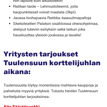
niin lapsille kuin aikuisillekin!
Ratikan taide – Lehmustoteemit, joita
kaupunkilaiset voivat maalata (3kpl)
Jaossa biohajoavia Ratikka-kaasuilmapalloja
Sketsiteatteri Palatsin sisätiloissa oheisohjelmaa,
aleliput tuleviin esityksiin sekä taikuri joka
hauskuuttaa yleisön joukossa ja lavalla!
Yritysten tarjoukset
Tuulensuun korttelijuhlan
aikana:
Tuulensuusta löytyy monenlaisia mahtavia kauppoja ja
palveluita myyviä yrityksiä. Tutustu heidän Tuulensuun
korttelijuhlan tarjouksiinsa.
Aito Säästöpankki