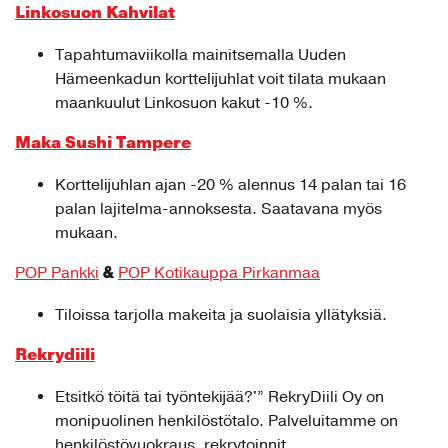
Linkosuon Kahvilat
Tapahtumaviikolla mainitsemalla Uuden
Hämeenkadun korttelijuhlat voit tilata mukaan
maankuulut Linkosuon kakut -10 %.
Maka Sushi Tampere
Korttelijuhlan ajan -20 % alennus 14 palan tai 16
palan lajitelma-annoksesta. Saatavana myös
mukaan.
&
POP Pankki
POP Kotikauppa Pirkanmaa
Tiloissa tarjolla makeita ja suolaisia yllätyksiä.
Rekrydiili
Etsitkö töitä tai työntekijää?'” RekryDiili Oy on
monipuolinen henkilöstötalo. Palveluitamme on
henkilöstövuokraus, rekrytoinnit,