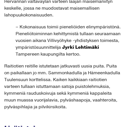
Hervannan valtaväylän varteen laajan maisemaniityn
keskelle, jossa ne muodostavat maisemallisen
lahopuukokonaisuuden.
– Kokonaisuus toimii pieneliöiden elinympäristönä.
Pieneliötoiminnan kehittymistä tullaan seuraamaan
vuosien aikana Villivyöhyke -yhdistyksen toimesta,
Jyrki Lehtimäki
ympäristösuunnittelija
Tampereen kaupungilta kertoo.
Raitiotien reitille istutetaan jatkuvasti uusia puita. Puita
on paikallaan jo mm. Sammonkadulla ja Hämeenkadulla
Tuulensuun korttelissa. Kaiken kaikkiaan raitiotien
varteen tullaan istuttamaan satoja puistolehmuksia,
kymmeniä rauduskoivuja sekä kymmeniä kappaleita
muun muassa vuorijalavia, pylväshaapoja, vaahteroita,
pylväspihlajia ja pilvikirsikoita.