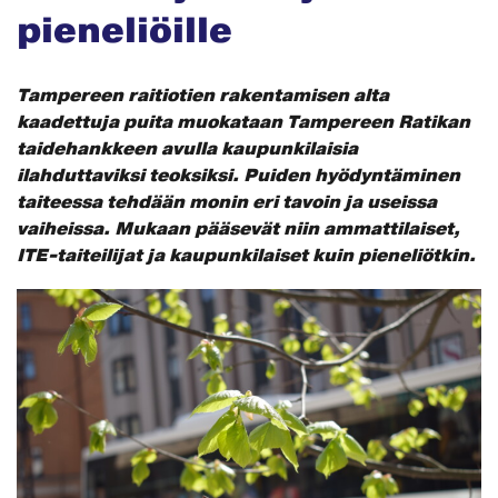
pieneliöille
Tampereen raitiotien rakentamisen alta
kaadettuja puita muokataan Tampereen Ratikan
taidehankkeen avulla kaupunkilaisia
ilahduttaviksi teoksiksi. Puiden hyödyntäminen
taiteessa tehdään monin eri tavoin ja useissa
vaiheissa. Mukaan pääsevät niin ammattilaiset,
ITE-taiteilijat ja kaupunkilaiset kuin pieneliötkin.