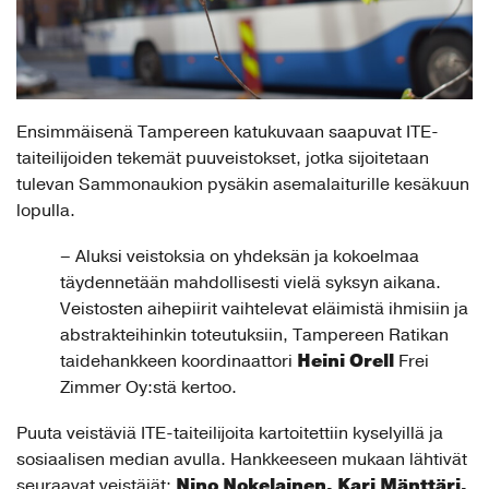
Ensimmäisenä Tampereen katukuvaan saapuvat ITE-
taiteilijoiden tekemät puuveistokset, jotka sijoitetaan
tulevan Sammonaukion pysäkin asemalaiturille kesäkuun
lopulla.
– Aluksi veistoksia on yhdeksän ja kokoelmaa
täydennetään mahdollisesti vielä syksyn aikana.
Veistosten aihepiirit vaihtelevat eläimistä ihmisiin ja
abstrakteihinkin toteutuksiin, Tampereen Ratikan
Heini Orell
taidehankkeen koordinaattori
Frei
Zimmer Oy:stä kertoo.
Puuta veistäviä ITE-taiteilijoita kartoitettiin kyselyillä ja
sosiaalisen median avulla. Hankkeeseen mukaan lähtivät
Nino Nokelainen, Kari Mänttäri,
seuraavat veistäjät: