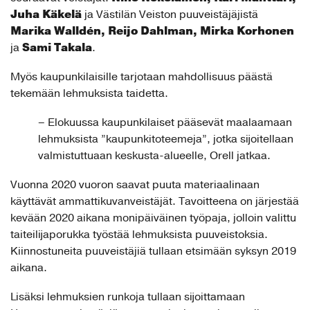
Juha Käkelä
ja Västilän Veiston puuveistäjäjistä
Marika Walldén, Reijo Dahlman, Mirka Korhonen
Sami Takala
ja
.
Myös kaupunkilaisille tarjotaan mahdollisuus päästä
tekemään lehmuksista taidetta.
– Elokuussa kaupunkilaiset pääsevät maalaamaan
lehmuksista ”kaupunkitoteemeja”, jotka sijoitellaan
valmistuttuaan keskusta-alueelle, Orell jatkaa.
Vuonna 2020 vuoron saavat puuta materiaalinaan
käyttävät ammattikuvanveistäjät. Tavoitteena on järjestää
kevään 2020 aikana monipäiväinen työpaja, jolloin valittu
taiteilijaporukka työstää lehmuksista puuveistoksia.
Kiinnostuneita puuveistäjiä tullaan etsimään syksyn 2019
aikana.
Lisäksi lehmuksien runkoja tullaan sijoittamaan