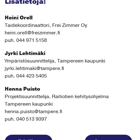
Lisätietoja:
Heini Orell
Taidekoordinaattori, Frei Zimmer Oy
heini.orell@freizimmer.fi
puh. 044 971 5158
Jyrki Lehtimäki
Ympäristösuunnittelija, Tampereen kaupunki
jyrki.lehtimaki@tampere.fi
puh. 044 423 5405
Henna Puisto
Projektisuunnittelija, Raitiotien kehitysohjelma
Tampereen kaupunki
henna.puisto@tampere.fi
puh. 040 513 9397