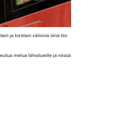
in ja torstain välisinä öinä klo
eutua melua lähialueille ja niissä