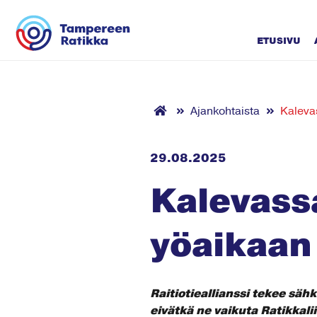
Siirry sisältöön
ETUSIVU
Ajankohtaista
Kaleva
29.08.2025
Kalevass
yöaikaan
Raitiotieallianssi tekee sä
eivätkä ne vaikuta Ratikkal