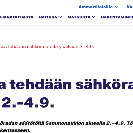
Ammattilaisille
Va
AJANKOHTAISTA
RATIKKA
MATKUSTA
RAKENTAMINE
ssa tehdään sähköratatöitä yöaikaan 2.-4.9.
a tehdään sähköra
 2.-4.9.
hköradan säätötöitä Sammonaukion alueella 2.–4.9. Tö
iikenteeseen.