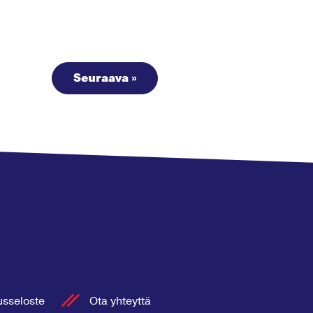
Seuraava »
usseloste
Ota yhteyttä