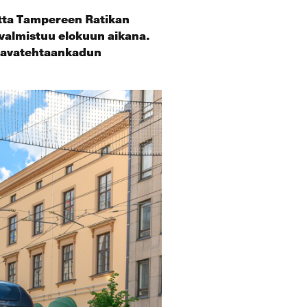
otta Tampereen Ratikan
 valmistuu elokuun aikana.
llavatehtaankadun