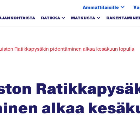
Ammattilaisille
Va
AJANKOHTAISTA
RATIKKA
MATKUSTA
RAKENTAMINE
uiston Ratikkapysäkin pidentäminen alkaa kesäkuun lopulla
ston Ratikkapysä
inen alkaa kesäk