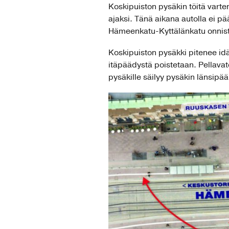
Koskipuiston pysäkin töitä vart
ajaksi. Tänä aikana autolla ei p
Hämeenkatu-Kyttälänkatu onnistuu
Koskipuiston pysäkki pitenee id
itäpäädystä poistetaan. Pellava
pysäkille säilyy pysäkin länsipää