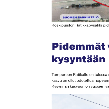
Koskipuiston Ratikkapysäkki pi
Pidemmät 
kysyntään
Tampereen Ratikalle on tulossa 
kasvu on ollut odotettua nopea
Kysynnän kasvuun on vuosien varr