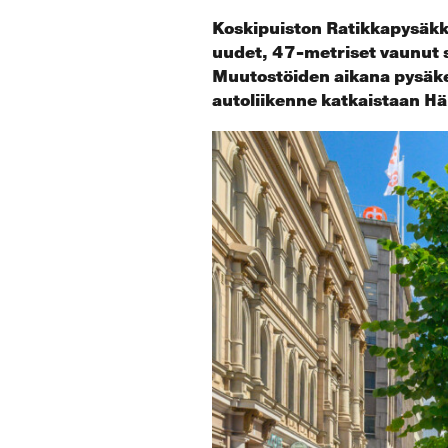
Koskipuiston Ratikkapysäkk
uudet, 47-metriset vaunut s
Muutostöiden aikana pysäke
autoliikenne katkaistaan 