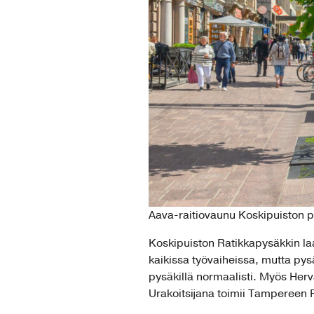
Aava-raitiovaunu Koskipuiston p
Koskipuiston Ratikkapysäkkin laa
kaikissa työvaiheissa, mutta pysä
pysäkillä normaalisti. Myös Her
Urakoitsijana toimii Tampereen