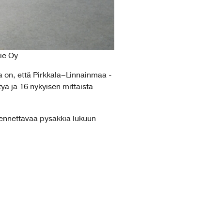
ie Oy
a on, että Pirkkala–Linnainmaa -
yä ja 16 nykyisen mittaista
dennettävää pysäkkiä lukuun