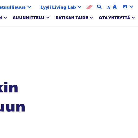
A
FI
stuullisuus
Lyyli Living Lab
A
N
SUUNNITTELU
RATIKAN TAIDE
OTA YHTEYTTÄ
kin
uun