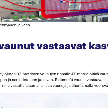
dennyksen jälkeen
vaunut vastaavat ka
nykyisten 37-metristen vaunujen rinnalle 47-metriä pitkiä va
mpaa ja sen odotetaan jatkuvan. Pidemmät vaunut vastaavat 
ella vastattu tilaamalla lisää vaunuja ja tihentämällä vuorovä