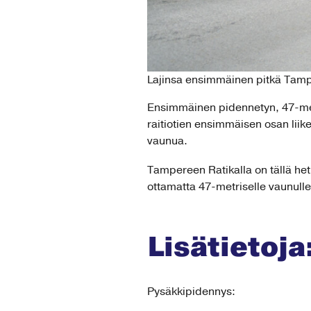
Lajinsa ensimmäinen pitkä Tamp
Ensimmäinen pidennetyn, 47-metri
raitiotien ensimmäisen osan liik
vaunua.
Tampereen Ratikalla on tällä het
ottamatta 47-metriselle vaunulle
Lisätietoja
Pysäkkipidennys: