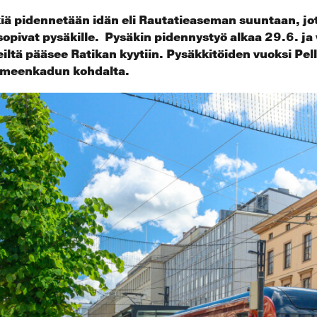
iä pidennetään idän eli Rautatieaseman suuntaan, j
opivat pysäkille. Pysäkin pidennystyö alkaa 29.6. ja
iltä pääsee Ratikan kyytiin. Pysäkkitöiden vuoksi Pe
Hämeenkadun kohdalta.