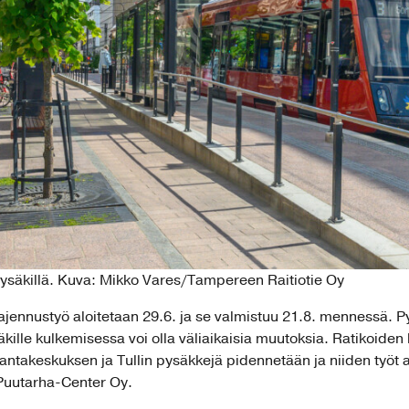
ysäkillä. Kuva: Mikko Vares/Tampereen Raitiotie Oy
jennustyö aloitetaan 29.6. ja se valmistuu 21.8. mennessä. Py
kille kulkemisessa voi olla väliaikaisia muutoksia. Ratikoiden 
vantakeskuksen ja Tullin pysäkkejä pidennetään ja niiden työt
 Puutarha-Center Oy.