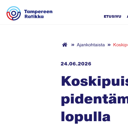
Siirry sisältöön
ETUSIVU
Ajankohtaista
Koskip
24.06.2026
Koskipui
pidentäm
lopulla