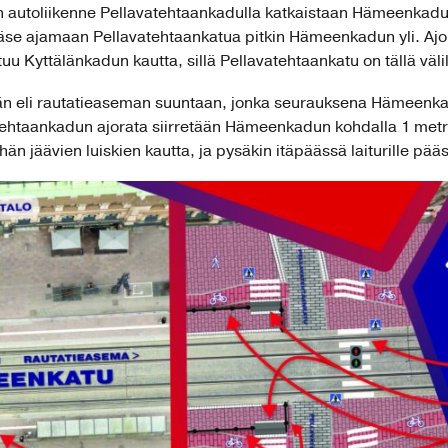
en autoliikenne Pellavatehtaankadulla katkaistaan Hämeenkadun
ääse ajamaan Pellavatehtaankatua pitkin Hämeenkadun yli. Ajo 
 Kyttälänkadun kautta, sillä Pellavatehtaankatu on tällä väli
än eli rautatieaseman suuntaan, jonka seurauksena Hämeenkad
tehtaankadun ajorata siirretään Hämeenkadun kohdalla 1 metril
hän jäävien luiskien kautta, ja pysäkin itäpäässä laiturille p