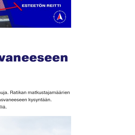
svaneeseen
unuja. Ratikan matkustajamäärien
kasvaneeseen kysyntään.
liä.