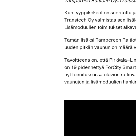
Tampereen Raitiotie Oy:n kalust
Kun tyyppikokeet on suoritettu j
Transtech Oy valmistaa sen lisäks
Lisämoduulien toimitukset alkav
Tämän lisäksi Tampereen Raitiot
uuden pitkän vaunun on määrä va
Tavoitteena on, että Pirkkala–L
on 19 pidennettyä ForCity Smart
nyt toimituksessa olevien raitio
vaunujen ja lisämoduulien hanki