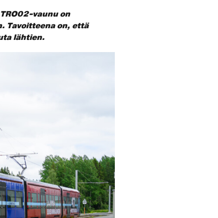
li TRO02-vaunu on
. Tavoitteena on, että
ta lähtien.