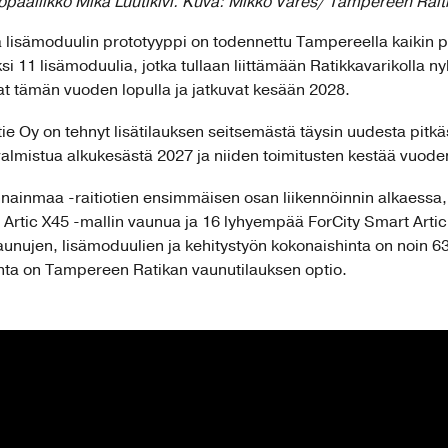
opäällikkö Mika Luutikivi. Kuva: Mikko Vares/ Tampereen Raiti
a lisämoduulin prototyyppi on todennettu Tampereella kaikin p
i 11 lisämoduulia, jotka tullaan liittämään Ratikkavarikolla nyk
at tämän vuoden lopulla ja jatkuvat kesään 2028.
ie Oy on tehnyt lisätilauksen seitsemästä täysin uudesta pitk
lmistua alkukesästä 2027 ja niiden toimitusten kestää vuod
innainmaa -raitiotien ensimmäisen osan liikennöinnin alkaess
 Artic X45 -mallin vaunua ja 16 lyhyempää ForCity Smart Artic
vaunujen, lisämoduulien ja kehitystyön kokonaishinta on noin 
nta on Tampereen Ratikan vaunutilauksen optio.