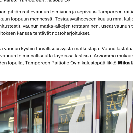
o Vares/ Tampereen Raitiotie Oy
an pitkän raitiovaunun toimivuus ja sopivuus Tampereen raiti
lokuun loppuun mennessä. Testausvaiheeseen kuuluu mm. kulje
ustestit, vaunun matka-aikojen testaaminen, useat vaunun toim
aitoksen kanssa tehtävät nostoharjoitukset.
vaunun kyytiin turvallisuussyistä matkustajia. Vaunu lastata
aunun toiminnallisuutta täydessä lastissa. Arviomme mukaa
Mika L
en lopulla, Tampereen Raitiotie Oy:n kalustopäällikkö