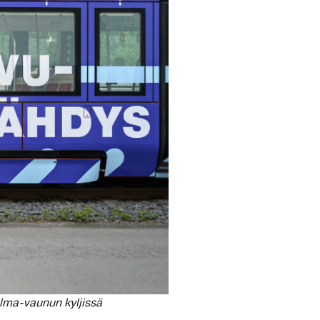
alma-vaunun kyljissä