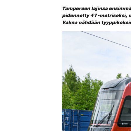
Tampereen lajinsa ensimmäi
pidennetty 47-metriseksi, m
Valma nähdään tyyppikokeis