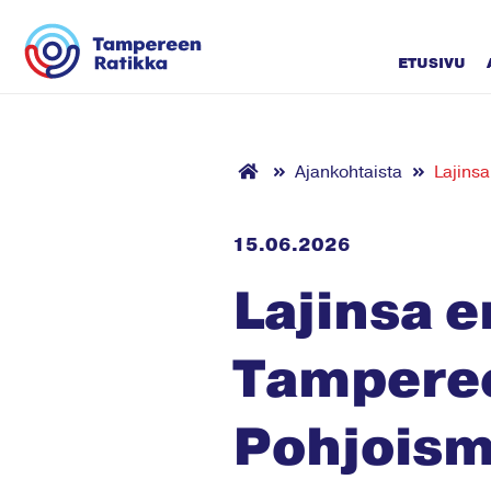
Siirry sisältöön
ETUSIVU
Ajankohtaista
Lajins
15.06.2026
Lajinsa 
Tamperee
Pohjoism