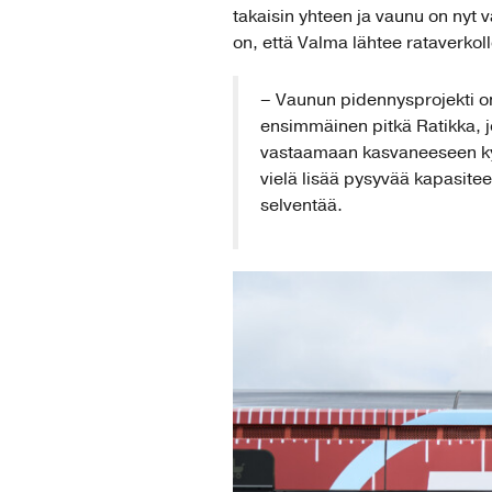
takaisin yhteen ja vaunu on nyt v
on, että Valma lähtee rataverkol
– Vaunun pidennysprojekti on
ensimmäinen pitkä Ratikka, 
vastaamaan kasvaneeseen kysy
vielä lisää pysyvää kapasite
selventää.