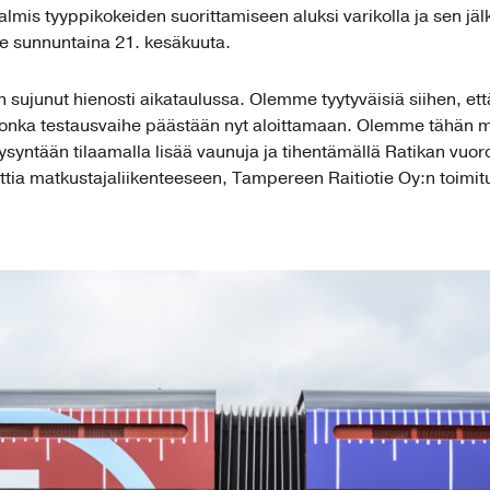
almis tyyppikokeiden suorittamiseen aluksi varikolla ja sen jä
le sunnuntaina 21. kesäkuuta.
 sujunut hienosti aikataulussa. Olemme tyytyväisiä siihen, et
jonka testausvaihe päästään nyt aloittamaan. Olemme tähän 
ntään tilaamalla lisää vaunuja ja tihentämällä Ratikan vuorov
ettia matkustajaliikenteeseen, Tampereen Raitiotie Oy:n toimit