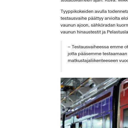
testausvaiheen ajan. Kuva: Mikk
Tyyppikokeiden avulla todenneta
testausvaihe päättyy arviolta e
vaunun ajoon, sähköradan kuormit
vaunun hinaustestit ja Pelastusl
– Testausvaiheessa emme ota 
jotta pääsemme testaamaan v
matkustajaliikenteeseen vuod