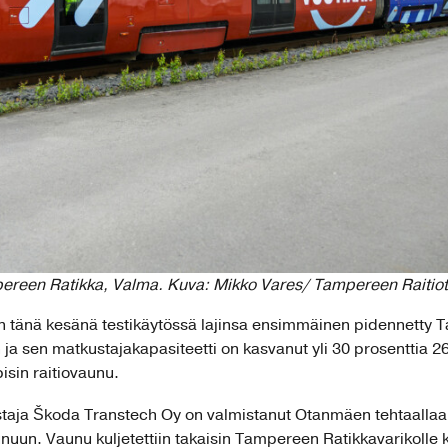
ereen Ratikka, Valma. Kuva: Mikko Vares/ Tampereen Raitiot
 tänä kesänä testikäytössä lajinsa ensimmäinen pidennetty 
a sen matkustajakapasiteetti on kasvanut yli 30 prosenttia 2
isin raitiovaunu.
aja Škoda Transtech Oy on valmistanut Otanmäen tehtaallaa
aunuun. Vaunu kuljetettiin takaisin Tampereen Ratikkavarikolle 