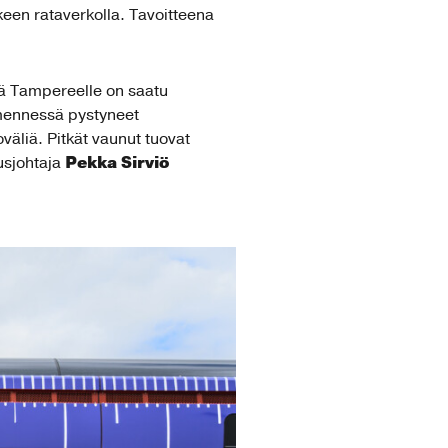
lkeen rataverkolla. Tavoitteena
tä Tampereelle on saatu
mennessä pystyneet
äliä. Pitkät vaunut tuovat
Pekka Sirviö
usjohtaja