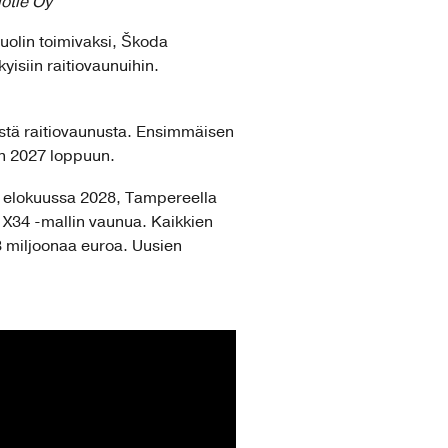
otie Oy
uolin toimivaksi, Škoda
yisiin raitiovaunuihin.
ästä raitiovaunusta. Ensimmäisen
en 2027 loppuun.
a, elokuussa 2028, Tampereella
 X34 -mallin vaunua. Kaikkien
63 miljoonaa euroa. Uusien