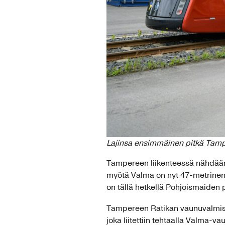
Lajinsa ensimmäinen pitkä Tamp
Tampereen liikenteessä nähdään
myötä Valma on nyt 47-metrinen j
on tällä hetkellä Pohjoismaiden p
Tampereen Ratikan vaunuvalmist
joka liitettiin tehtaalla Valma-v