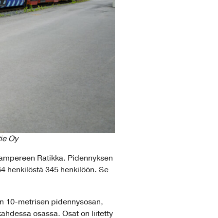
ie Oy
Tampereen Ratikka. Pidennyksen
64 henkilöstä 345 henkilöön. Se
n 10-metrisen pidennysosan,
kahdessa osassa. Osat on liitetty