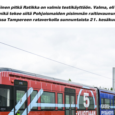
nen pitkä Ratikka on valmis testikäyttöön. Valma, e
ikä tekee siitä Pohjoismaiden pisimmän raitiovaunun
sa Tampereen rataverkolla sunnuntaista 21. kesäkuu