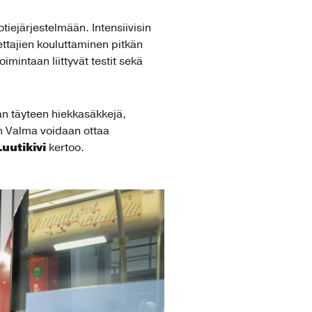
otiejärjestelmään.
Intensiivisin
ttajien kouluttaminen pitkän
intaan liittyvät testit sekä
an täyteen hiekkasäkkejä,
n Valma voidaan ottaa
uutikivi
kertoo.