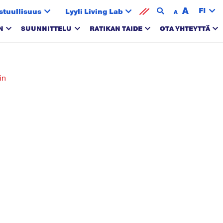
A
FI
stuullisuus
Lyyli Living Lab
A
N
SUUNNITTELU
RATIKAN TAIDE
OTA YHTEYTTÄ
in