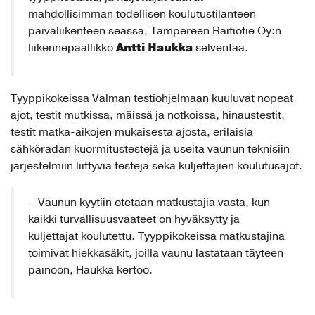
mahdollisimman todellisen koulutustilanteen
päiväliikenteen seassa, Tampereen Raitiotie Oy:n
Antti Haukka
liikennepäällikkö
selventää.
Tyyppikokeissa Valman testiohjelmaan kuuluvat nopeat
ajot, testit mutkissa, mäissä ja notkoissa, hinaustestit,
testit matka-aikojen mukaisesta ajosta, erilaisia
sähköradan kuormitustestejä ja useita vaunun teknisiin
järjestelmiin liittyviä testejä sekä kuljettajien koulutusajot.
– Vaunun kyytiin otetaan matkustajia vasta, kun
kaikki turvallisuusvaateet on hyväksytty ja
kuljettajat koulutettu. Tyyppikokeissa matkustajina
toimivat hiekkasäkit, joilla vaunu lastataan täyteen
painoon, Haukka kertoo.