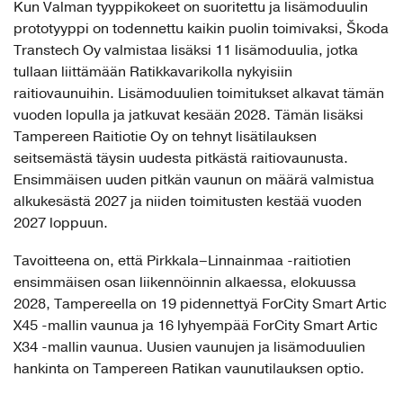
Kun Valman tyyppikokeet on suoritettu ja lisämoduulin
prototyyppi on todennettu kaikin puolin toimivaksi, Škoda
Transtech Oy valmistaa lisäksi 11 lisämoduulia, jotka
tullaan liittämään Ratikkavarikolla nykyisiin
raitiovaunuihin. Lisämoduulien toimitukset alkavat tämän
vuoden lopulla ja jatkuvat kesään 2028. Tämän lisäksi
Tampereen Raitiotie Oy on tehnyt lisätilauksen
seitsemästä täysin uudesta pitkästä raitiovaunusta.
Ensimmäisen uuden pitkän vaunun on määrä valmistua
alkukesästä 2027 ja niiden toimitusten kestää vuoden
2027 loppuun.
Tavoitteena on, että Pirkkala–Linnainmaa -raitiotien
ensimmäisen osan liikennöinnin alkaessa, elokuussa
2028, Tampereella on 19 pidennettyä ForCity Smart Artic
X45 -mallin vaunua ja 16 lyhyempää ForCity Smart Artic
X34 -mallin vaunua. Uusien vaunujen ja lisämoduulien
hankinta on Tampereen Ratikan vaunutilauksen optio.