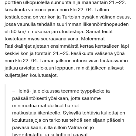
porttien ulkopuolella sunnuntain ja maanantain 21.–22.
kesäkuuta välisenä yönä noin klo 22–04. Tällöin
testialueena on varikon ja Turtolan pysäkin välinen osuus,
jossa vaunulla tehdään suurimman liikennöintinopeuden
eli 80 km/h mukaisia jarrutustestejä. Samat testit
toistetaan myös seuraavana yönä. Molemmat
Ratikkalinjat ajetaan ensimmäistä kertaa kertaalleen läpi
keskiviikon ja torstain 24.–25. kesäkuuta välisenä yönä
noin klo 22–04. Tämän jälkeen intensiivisin testausvaihe
jatkuu arviolta elokuun loppuun, minkä jälkeen alkavat
kuljettajien koulutusajot.
– Heinä- ja elokuussa teemme tyyppikokeita
pääsääntöisesti yöaikaan, jotta saamme
minimoitua mahdolliset häiriöt
matkustajaliikenteelle. Syksyllä tehtäviä kuljettajien
koulutusajoja on tarkoitus tehdä sen sijaan pääosin
päiväsaikaan, sillä silloin Valma on jo
tyyppitestattu, ja kuljettajat saavat