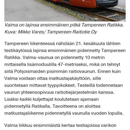
Valma on lajinsa ensimmäinen pitkä Tampereen Ratikka.
Kuva: Mikko Vares/ Tampereen Raitiotie Oy
Tampereen liikenteessä nähdään 21. kesäkuuta lähtien
testikäytössä lajinsa ensimmäinen pidennetty Tampereen
Ratikka. Valma-vaunua on pidennetty 10 metrin
mittaisella lisämoduulilla 47-metriseksi, mikä on tehnyt
siitä Pohjoismaiden pisimmän raitiovaunun. Ennen kuin
Valma voidaan ottaa matkustajakäyttöön, sille
suoritetaan mittavat tyyppikokeet. Testeillä todennetaan
vaunun yhteensopivuus raitiotiejärjestelmän kanssa.
Lisäksi kaikki kuljettajat koulutetaan ajamaan
pidennetyllä Ratikalla. Tavoitteena on aloittaa
matkustajaliikenne pidennetyllä vaunulla vuoden lopulla.
Valma liikkuu ensimmäistä kertaa testiajoissa varikon