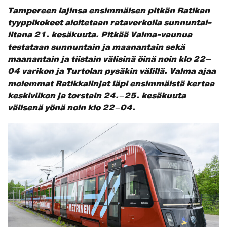
Tampereen lajinsa ensimmäisen pitkän Ratikan
tyyppikokeet aloitetaan rataverkolla sunnuntai-
iltana 21. kesäkuuta. Pitkää Valma-vaunua
testataan sunnuntain ja maanantain sekä
maanantain ja tiistain välisinä öinä noin klo 22–
04 varikon ja Turtolan pysäkin välillä. Valma ajaa
molemmat Ratikkalinjat läpi ensimmäistä kertaa
keskiviikon ja torstain 24.–25. kesäkuuta
välisenä yönä noin klo 22–04.