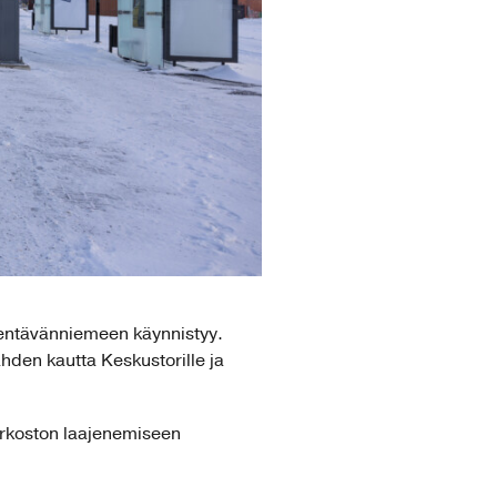
 Lentävänniemeen käynnistyy.
den kautta Keskustorille ja
erkoston laajenemiseen