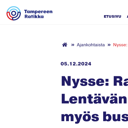
Siirry sisältöön
ETUSIVU
Ajankohtaista
Nysse:
05.12.2024
Nysse: Ra
Lentävän
myös bus