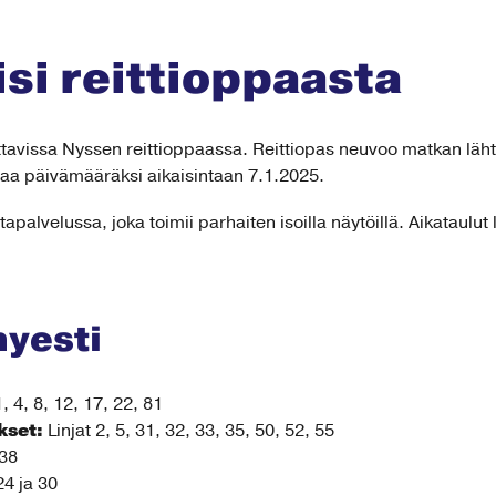
isi reittioppaasta
atsottavissa Nyssen reittioppaassa. Reittiopas neuvoo matkan 
taa päivämääräksi aikaisintaan 7.1.2025.
tapalvelussa, joka toimii parhaiten isoilla näytöillä. Aikataulu
hyesti
1, 4, 8, 12, 17, 22, 81
kset:
Linjat 2, 5, 31, 32, 33, 35, 50, 52, 55
 38
24 ja 30