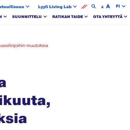
A
FI
stuullisuus
Lyyli Living Lab
A
N
SUUNNITTELU
RATIKAN TAIDE
OTA YHTEYTTÄ
ussilinjoihin muutoksia
a
ikuuta,
ksia