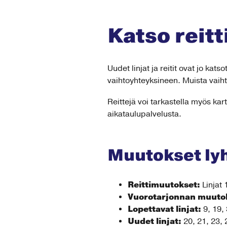
Katso reitt
Uudet linjat ja reitit ovat jo k
vaihtoyhteyksineen. Muista vaih
Reittejä voi tarkastella myös kart
aikataulupalvelusta.
Muutokset ly
Reittimuutokset:
Linjat 
Vuorotarjonnan muuto
Lopettavat linjat:
9, 19,
Uudet linjat:
20, 21, 23, 