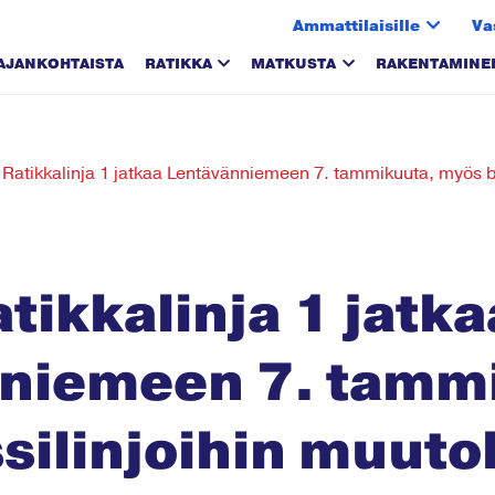
Ammattilaisille
Va
AJANKOHTAISTA
RATIKKA
MATKUSTA
RAKENTAMINE
 Ratikkalinja 1 jatkaa Lentävänniemeen 7. tammikuuta, myös b
tikkalinja 1 jatka
niemeen 7. tamm
silinjoihin muuto