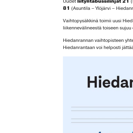
liityntäbussilinjat 21
Uudet
(
81
(Asuntila – Ylöjärvi – Hiedan
Vaihtopysäkkinä toimii uusi Hied
liikennevälineestä toiseen sujuu 
Hiedanrannan vaihtopisteen yhteyt
Hiedanrantaan voi helposti jättä