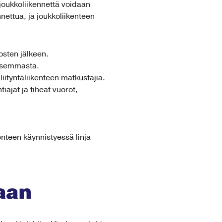
 joukkoliikennettä voidaan
ettua, ja joukkoliikenteen
osten jälkeen.
aisemmasta.
ityntäliikenteen matkustajia.
ajat ja tiheät vuorot,
kenteen käynnistyessä linja
kaan