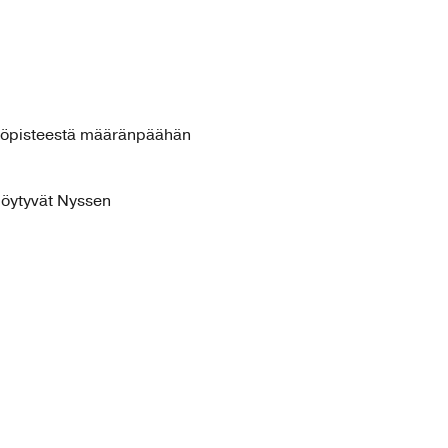
lähtöpisteestä määränpäähän
t löytyvät Nyssen