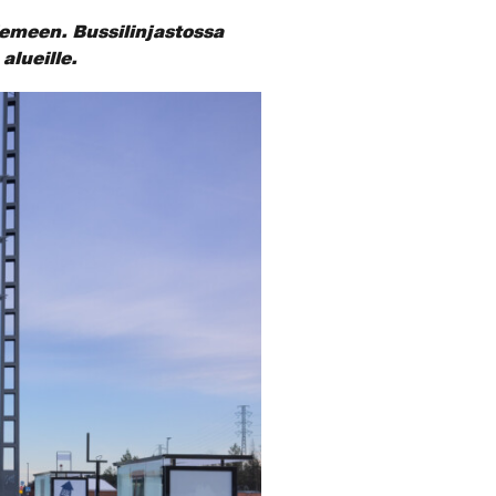
iemeen. Bussilinjastossa
lueille.