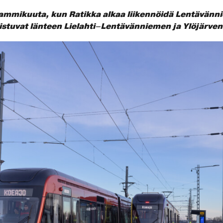
tammikuuta, kun Ratikka alkaa liikennöidä Lentävänn
tuvat länteen Lielahti–Lentävänniemen ja Ylöjärven a