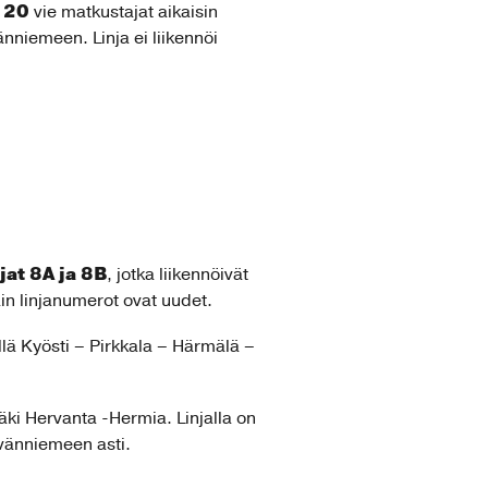
a 20
vie matkustajat aikaisin
nniemeen. Linja ei liikennöi
njat 8A ja 8B
, jotka liikennöivät
in linjanumerot ovat uudet.
llä Kyösti – Pirkkala – Härmälä –
ki Hervanta -Hermia. Linjalla on
ävänniemeen asti.