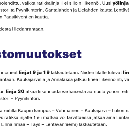
yölinj
ehdittu, vaikka ratikkalinja 1 ei silloin liikennöi. Uusi
storilta Pyynikintorin, Santalahden ja Lielahden kautta Lentävä
 Paasikiventien kautta.
ahdesta Hiedanrantaan.
astomuutokset
linjat 9 ja 19
li
nnöineet
lakkautetaan. Niiden tilalle tulevat
taan. Kaukajärvellä ja Annalassa jatkuu tiheä liikennöinti, va
linja 30
kun
alkaa liikennöidä varhaisesta aamusta yöhön reiti
ori – Pyynikintori.
lla reitillä Kaupin kampus – Vehmainen – Kaukajärvi – Lukonmä
 ratikkalinjalle 1 eli matkaa voi tarvittaessa jatkaa aina Lent
 Linnainmaa – Tays – Lentävänniemi) lakkautetaan.