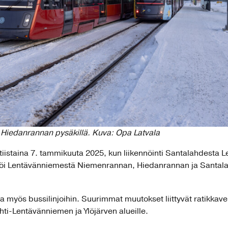
 Hiedanrannan pysäkillä. Kuva: Opa Latvala
e tiistaina 7. tammikuuta 2025, kun liikennöinti Santalahdesta
nnöi Lentävänniemestä Niemenrannan, Hiedanrannan ja Santalah
 myös bussilinjoihin. Suurimmat muutokset liittyvät ratikkav
hti-Lentävänniemen ja Ylöjärven alueille.