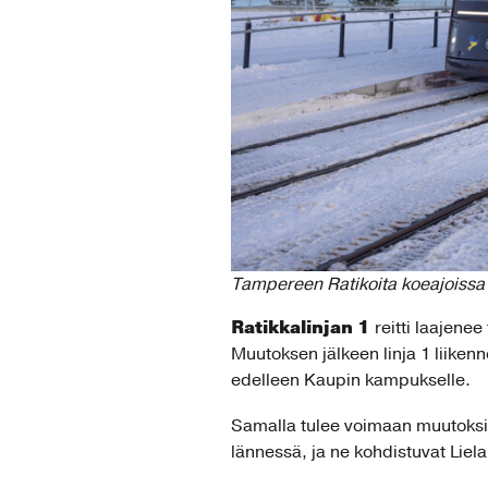
Tampereen Ratikoita koeajoissa
Ratikkalinjan 1
reitti laajene
Muutoksen jälkeen linja 1 liike
edelleen Kaupin kampukselle.
Samalla tulee voimaan muutoksia
lännessä, ja ne kohdistuvat Liela