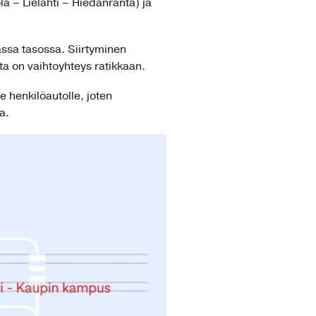
la – Lielahti – Hiedanranta) ja
assa tasossa. Siirtyminen
lta on vaihtoyhteys ratikkaan.
e henkilöautolle, joten
a.