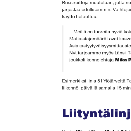
Bussireittejä muutetaan, jotta n
järjestää edullisemmin. Vaihtoje
käyttö helpottuu.
– Meillä on tuoreita hyviä ko
Matkustajamäärät ovat kasva
Asiakastyytyväisyysmittauste
Nyt tarjoamme myös Länsi-Tamp
Mika P
joukkoliikennejohtaja
Esimerkiksi linja 81 Ylöjärveltä 
liikennöi päivällä samalla 15 min
Liityntälin