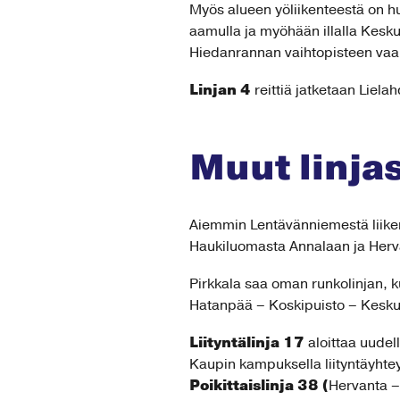
Myös alueen yöliikenteestä on huol
aamulla ja myöhään illalla Kesku
Hiedanrannan vaihtopisteen vaan
Linjan 4
reittiä jatketaan Liel
Muut linj
Aiemmin Lentävänniemestä liike
Haukiluomasta Annalaan ja Hervan
Pirkkala saa oman runkolinjan, 
Hatanpää – Koskipuisto – Keskust
Liityntälinja 17
aloittaa uude
Kaupin kampuksella liityntäyhteys
Poikittaislinja 38 (
Hervanta –