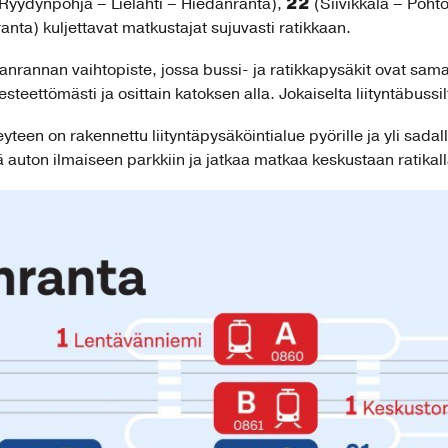
22
Ryydynpohja – Lielahti – Hiedanranta),
(Siivikkala – Pohto
ranta) kuljettavat matkustajat sujuvasti ratikkaan.
anrannan vaihtopiste, jossa bussi- ja ratikkapysäkit ovat sam
esteettömästi ja osittain katoksen alla. Jokaiselta liityntäbussi
een on rakennettu liityntäpysäköintialue pyörille ja yli sadall
ä auton ilmaiseen parkkiin ja jatkaa matkaa keskustaan ratikall