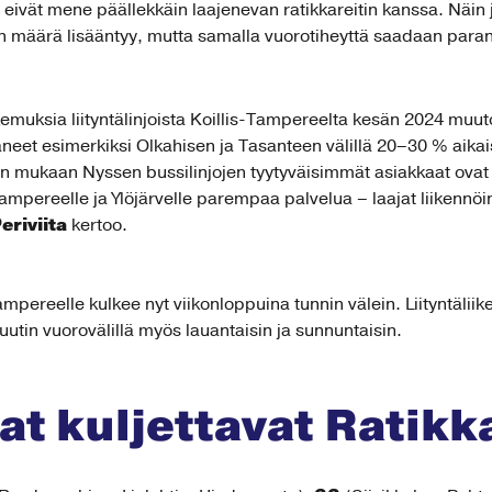
e eivät mene päällekkäin laajenevan ratikkareitin kanssa. Näin
n määrä lisääntyy, mutta samalla vuorotiheyttä saadaan parann
kemuksia liityntälinjoista Koillis-Tampereelta kesän 2024 muut
neet esimerkiksi Olkahisen ja Tasanteen välillä 20–30 % aik
n mukaan Nyssen bussilinjojen tyytyväisimmät asiakkaat ovat li
ereelle ja Ylöjärvelle parempaa palvelua – laajat liikennöinti
eriviita
kertoo.
Tampereelle kulkee nyt viikonloppuina tunnin välein. Liityntälii
uutin vuorovälillä myös lauantaisin ja sunnuntaisin.
jat kuljettavat Ratik