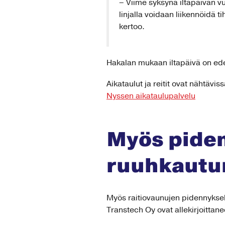
– Viime syksynä iltapäivän v
linjalla voidaan liikennöidä
kertoo.
Hakalan mukaan iltapäivä on ede
Aikataulut ja reitit ovat nähtävi
Nyssen aikataulupalvelu
Myös pide
ruuhkautu
Myös raitiovaunujen pidennykse
Transtech Oy ovat allekirjoittan