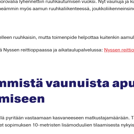
uoroväliä lyhennettiin ruuhkautumisen vuoksi. Nyt vaunuja ja k
 tiheämmin myös aamun ruuhkaliikenteessä, joukkoliikenneinsin
lleen ruuhkaisin, mutta toimenpide helpottaa kuitenkin aamul
ssä Nyssen reittioppaassa ja aikataulupalvelussa:
Nyssen reitti
mmistä vaunuista ap
miseen
llä pyritään vastaamaan kasvaneeseen matkustajamäärään. T
eet sopimuksen 10-metristen lisämoduulien tilaamisesta nykyisi