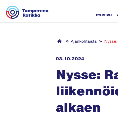
Siirry sisältöön
ETUSIVU
Ajankohtaista
Nysse:
03.10.2024
Nysse: Ra
liikennö
alkaen