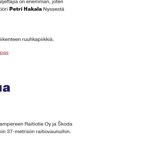
uljettajia on enemmän, joten
Petri Hakala
ööri
Nyssestä
iikenteen ruuhkapiikkiä.
opas
ua
ampereen Raitiotie Oy ja Škoda
in 37-metrisiin raitiovaunuihin.