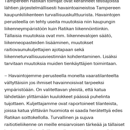
Tampereen Ratikan toimijat ovat keränneet testiajoista
lähtien järjestelmällisesti havaintoaineistoa Tampereen
kaupunkiliikenteen turvallisuuskulttuurista. Havaintojen
perusteella on tehty useita muutoksia niin kaupungin
liikenneympäristöön kuin Ratikan liikennöintiinkin.
Tällaisia muutoksia ovat mm. liikennevalojen säätö,
liikenneopasteiden lisääminen, muutokset
raitiovaunukuljettajien ajotapaan sekä
liikenneturvallisuusviestinnän kohdentaminen. Lisäksi
tarvitaan muutoksia muiden tienkäyttäjien toimintaan.
– Havaintojemme perusteella monelta vaaratilanteelta
vältyttäisiin jos ihmiset havainnoisivat tarpeeksi
ympäristöään. On valitettavan yleistä, että katua
lähdetään ylittämään kuulokkeet päässä puhelinta
tuijottaen. Kuljettajamme ovat raportoineet tilanteista,
joissa katua ylittävän huomiota ei saada herätettyä edes
Ratikan soittokellolla. Turvallinen ja sujuva
raitiotieliikenne on meille ensiarvoisen tärkeää ja tällaiset