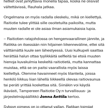
hetket ovat järkyttäviä monella tapaa, koska ne olisivat
vältettävissä, Rauhala jatkaa.
Ongelmana on myös radalla oleskelu, mikä on kiellettyä.
Raitiotie tulee ylittää sille osoitetuilta paikoilta, mutta
muuten radalle ei ole asiaa ilman asiamukaisia lupia.
– Raitiotien ratajohdossa on hengenvaarallinen jännite, ja
Ratikka on itsessään niin hiljainen liikenneväline, ettei sitä
välttämättä kuule sen lähestyessä. Uusi kulkupeli saattaa
herättää halun ottaa tyylikkäitä selfieitä tai etsiä muuten
hienoja kuvakulmia keskeltä raitiotietä, mutta kannattaa
muistaa, että se on paitsi vaarallista myös laissa
kiellettyä. Olemme havainneet myös tilanteita, joissa
henkilö liikkuu liian lähellä liikkeellä olevaa raitiovaunua
tai peräti yrittää koskettaa sitä. Siinäkin voi käydä
ikävästi, Tampereen Raitiotie Oy:n turvallisuus- ja
Jonna Anttila
järjestelmäpäällikkö
kertoo.
Syksyn pimeys on jo ottanut vallan. Ratikan toimijat