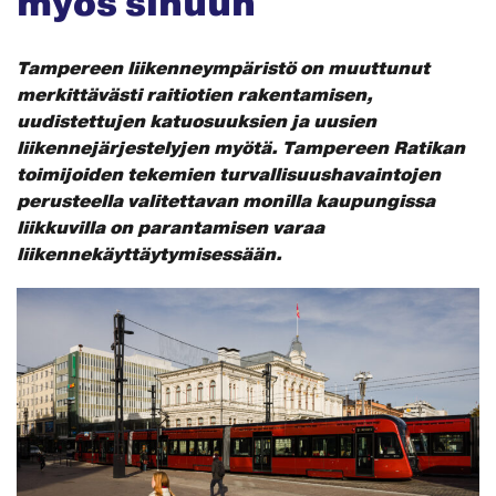
myös sinuun
Tampereen liikenneympäristö on muuttunut
merkittävästi raitiotien rakentamisen,
uudistettujen katuosuuksien ja uusien
liikennejärjestelyjen myötä. Tampereen Ratikan
toimijoiden tekemien turvallisuushavaintojen
perusteella valitettavan monilla kaupungissa
liikkuvilla on parantamisen varaa
liikennekäyttäytymisessään.