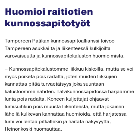
Huomioi raitiotien
kunnossapitotyöt
Tampereen Ratikan kunnossapitoallianssi toivoo
Tampereen asukkailta ja liikenteessä kulkijoilta
varovaisuutta ja kunnossapitokaluston huomioimista.
– Kunnossapitokalustomme liikkuu kiskoilla, mutta se voi
myös poiketa pois radalta, joten muiden liikkujien
kannattaa pitää turvaetäisyys joka suuntaan
kalustoomme nähden. Talvikunnossapidossa harjaamme
lunta pois radalta. Koneen kuljettajat ohjaavat
lumisuihkun pois muusta liikenteestä, mutta jokaisen
lähellä kulkevan kannattaa huomioida, että harjatessa
lumi voi lentää pitkällekin ja haitata näkyvyyttä,
Heinonkoski huomauttaa.