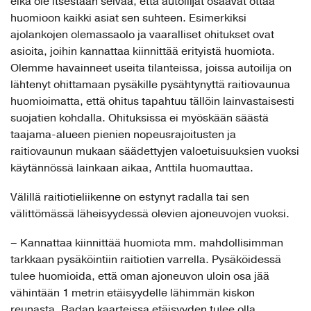
eikä ole itsestään selvää, että autoilijat osaavat ottaa
huomioon kaikki asiat sen suhteen. Esimerkiksi
ajolankojen olemassaolo ja vaaralliset ohitukset ovat
asioita, joihin kannattaa kiinnittää erityistä huomiota.
Olemme havainneet useita tilanteissa, joissa autoilija on
lähtenyt ohittamaan pysäkille pysähtynyttä raitiovaunua
huomioimatta, että ohitus tapahtuu tällöin lainvastaisesti
suojatien kohdalla. Ohituksissa ei myöskään säästä
taajama-alueen pienien nopeusrajoitusten ja
raitiovaunun mukaan säädettyjen valoetuisuuksien vuoksi
käytännössä lainkaan aikaa, Anttila huomauttaa.
Välillä raitiotieliikenne on estynyt radalla tai sen
välittömässä läheisyydessä olevien ajoneuvojen vuoksi.
– Kannattaa kiinnittää huomiota mm. mahdollisimman
tarkkaan pysäköintiin raitiotien varrella. Pysäköidessä
tulee huomioida, että oman ajoneuvon uloin osa jää
vähintään 1 metrin etäisyydelle lähimmän kiskon
reunasta. Radan kaarteissa etäisyyden tulee olla