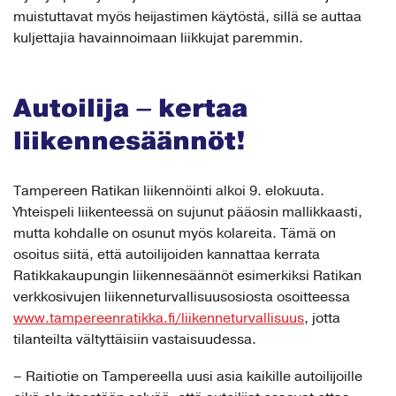
muistuttavat myös heijastimen käytöstä, sillä se auttaa
kuljettajia havainnoimaan liikkujat paremmin.
Autoilija – kertaa
liikennesäännöt!
Tampereen Ratikan liikennöinti alkoi 9. elokuuta.
Yhteispeli liikenteessä on sujunut pääosin mallikkaasti,
mutta kohdalle on osunut myös kolareita. Tämä on
osoitus siitä, että autoilijoiden kannattaa kerrata
Ratikkakaupungin liikennesäännöt esimerkiksi Ratikan
verkkosivujen liikenneturvallisuusosiosta osoitteessa
www.tampereenratikka.fi/liikenneturvallisuus
, jotta
tilanteilta vältyttäisiin vastaisuudessa.
– Raitiotie on Tampereella uusi asia kaikille autoilijoille