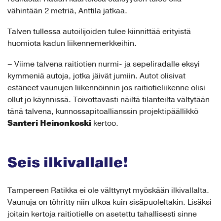
vähintään 2 metriä, Anttila jatkaa.
Talven tullessa autoilijoiden tulee kiinnittää erityistä
huomiota kadun liikennemerkkeihin.
– Viime talvena raitiotien nurmi- ja sepeliradalle eksyi
kymmeniä autoja, jotka jäivät jumiin. Autot olisivat
estäneet vaunujen liikennöinnin jos raitiotieliikenne olisi
ollut jo käynnissä. Toivottavasti näiltä tilanteilta vältytään
tänä talvena, kunnossapitoallianssin projektipäällikkö
Santeri Heinonkoski
kertoo.
Seis ilkivallalle!
Tampereen Ratikka ei ole välttynyt myöskään ilkivallalta.
Vaunuja on töhritty niin ulkoa kuin sisäpuoleltakin. Lisäksi
joitain kertoja raitiotielle on asetettu tahallisesti sinne