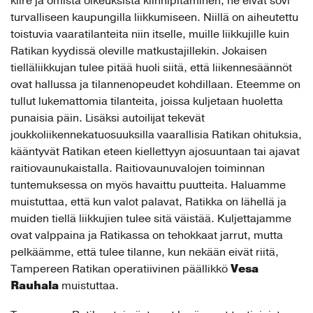
kiire ja omista oikeuksista kiinnipitäminen; ne eivät sovi
turvalliseen kaupungilla liikkumiseen. Niillä on aiheutettu
toistuvia vaaratilanteita niin itselle, muille liikkujille kuin
Ratikan kyydissä oleville matkustajillekin. Jokaisen
tielläliikkujan tulee pitää huoli siitä, että liikennesäännöt
ovat hallussa ja tilannenopeudet kohdillaan. Eteemme on
tullut lukemattomia tilanteita, joissa kuljetaan huoletta
punaisia päin. Lisäksi autoilijat tekevät
joukkoliikennekatuosuuksilla vaarallisia Ratikan ohituksia,
kääntyvät Ratikan eteen kiellettyyn ajosuuntaan tai ajavat
raitiovaunukaistalla. Raitiovaunuvalojen toiminnan
tuntemuksessa on myös havaittu puutteita. Haluamme
muistuttaa, että kun valot palavat, Ratikka on lähellä ja
muiden tiellä liikkujien tulee sitä väistää. Kuljettajamme
ovat valppaina ja Ratikassa on tehokkaat jarrut, mutta
pelkäämme, että tulee tilanne, kun nekään eivät riitä,
Vesa
Tampereen Ratikan operatiivinen päällikkö
Rauhala
muistuttaa.