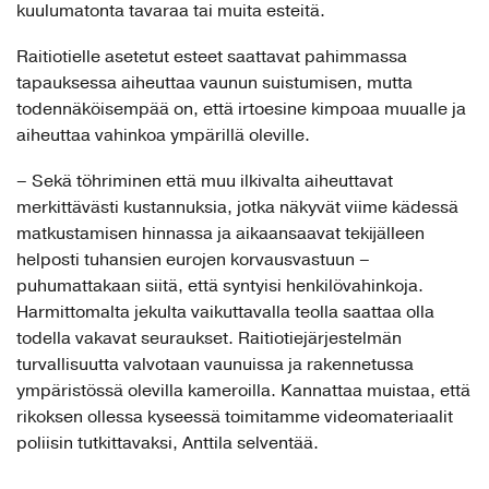
kuulumatonta tavaraa tai muita esteitä.
Raitiotielle asetetut esteet saattavat pahimmassa
tapauksessa aiheuttaa vaunun suistumisen, mutta
todennäköisempää on, että irtoesine kimpoaa muualle ja
aiheuttaa vahinkoa ympärillä oleville.
– Sekä töhriminen että muu ilkivalta aiheuttavat
merkittävästi kustannuksia, jotka näkyvät viime kädessä
matkustamisen hinnassa ja aikaansaavat tekijälleen
helposti tuhansien eurojen korvausvastuun –
puhumattakaan siitä, että syntyisi henkilövahinkoja.
Harmittomalta jekulta vaikuttavalla teolla saattaa olla
todella vakavat seuraukset. Raitiotiejärjestelmän
turvallisuutta valvotaan vaunuissa ja rakennetussa
ympäristössä olevilla kameroilla. Kannattaa muistaa, että
rikoksen ollessa kyseessä toimitamme videomateriaalit
poliisin tutkittavaksi, Anttila selventää.