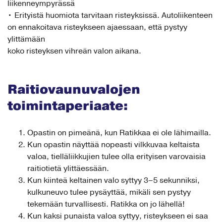
liikenneympyrässä
• Erityistä huomiota tarvitaan risteyksissä. Autoliikenteen
on ennakoitava risteykseen ajaessaan, että pystyy
ylittämään
koko risteyksen vihreän valon aikana.
Raitiovaunuvalojen
toimintaperiaate:
Opastin on pimeänä, kun Ratikkaa ei ole lähimailla.
Kun opastin näyttää nopeasti vilkkuvaa keltaista
valoa, tielläliikkujien tulee olla erityisen varovaisia
raitiotietä ylittäessään.
Kun kiinteä keltainen valo syttyy 3–5 sekunniksi,
kulkuneuvo tulee pysäyttää, mikäli sen pystyy
tekemään turvallisesti. Ratikka on jo lähellä!
Kun kaksi punaista valoa syttyy, risteykseen ei saa