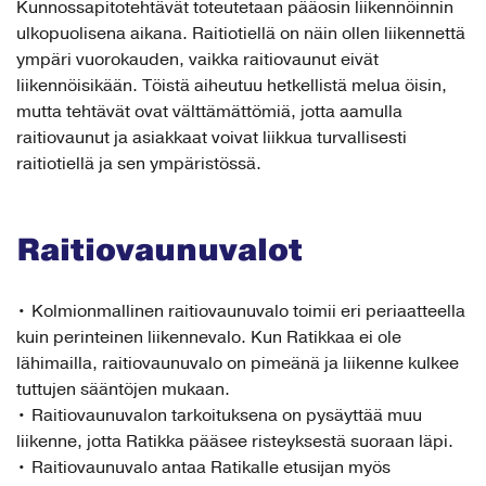
Kunnossapitotehtävät toteutetaan pääosin liikennöinnin
ulkopuolisena aikana. Raitiotiellä on näin ollen liikennettä
ympäri vuorokauden, vaikka raitiovaunut eivät
liikennöisikään. Töistä aiheutuu hetkellistä melua öisin,
mutta tehtävät ovat välttämättömiä, jotta aamulla
raitiovaunut ja asiakkaat voivat liikkua turvallisesti
raitiotiellä ja sen ympäristössä.
Raitiovaunuvalot
• Kolmionmallinen raitiovaunuvalo toimii eri periaatteella
kuin perinteinen liikennevalo. Kun Ratikkaa ei ole
lähimailla, raitiovaunuvalo on pimeänä ja liikenne kulkee
tuttujen sääntöjen mukaan.
• Raitiovaunuvalon tarkoituksena on pysäyttää muu
liikenne, jotta Ratikka pääsee risteyksestä suoraan läpi.
• Raitiovaunuvalo antaa Ratikalle etusijan myös