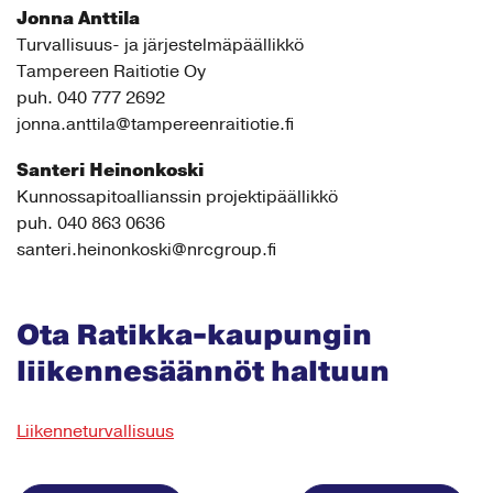
Jonna Anttila
Turvallisuus- ja järjestelmäpäällikkö
Tampereen Raitiotie Oy
puh. 040 777 2692
jonna.anttila@tampereenraitiotie.fi
Santeri Heinonkoski
Kunnossapitoallianssin projektipäällikkö
puh. 040 863 0636
santeri.heinonkoski@nrcgroup.fi
Ota Ratikka-kaupungin
liikennesäännöt haltuun
Liikenneturvallisuus