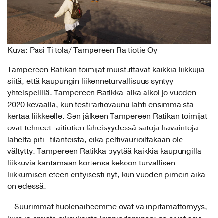
Kuva: Pasi Tiitola/ Tampereen Raitiotie Oy
Tampereen Ratikan toimijat muistuttavat kaikkia liikkujia
siitä, että kaupungin liikenneturvallisuus syntyy
yhteispelillä. Tampereen Ratikka-aika alkoi jo vuoden
2020 keväällä, kun testiraitiovaunu lähti ensimmäistä
kertaa liikkeelle. Sen jälkeen Tampereen Ratikan toimijat
ovat tehneet raitiotien läheisyydessä satoja havaintoja
läheltä piti -tilanteista, eikä peltivaurioiltakaan ole
vältytty. Tampereen Ratikka pyytää kaikkia kaupungilla
liikkuvia kantamaan kortensa kekoon turvallisen
liikkumisen eteen erityisesti nyt, kun vuoden pimein aika
on edessä.
– Suurimmat huolenaiheemme ovat välinpitämättömyys,