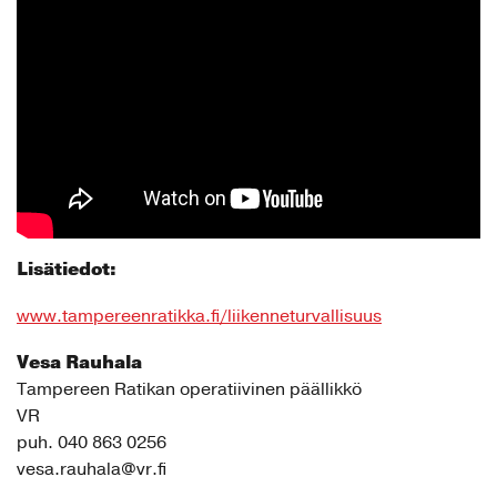
Lisätiedot:
www.tampereenratikka.fi/liikenneturvallisuus
Vesa Rauhala
Tampereen Ratikan operatiivinen päällikkö
VR
puh. 040 863 0256
vesa.rauhala@vr.fi