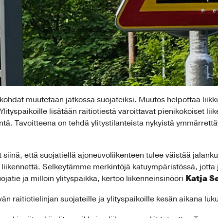
skohdat muutetaan jatkossa suojateiksi. Muutos helpottaa liik
 Ylityspaikoille lisätään raitiotiestä varoittavat pienikokoiset li
tä. Tavoitteena on tehdä ylitystilanteista nykyistä ymmärrettäv
 siinä, että suojatiellä ajoneuvoliikenteen tulee väistää jalankul
a liikennettä. Selkeytämme merkintöjä katuympäristössä, jotta
Katja S
jatie ja milloin ylityspaikka, kertoo liikenneinsinööri
än raitiotielinjan suojateille ja ylityspaikoille kesän aikana 