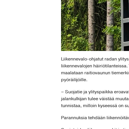
Liikennevalo-ohjatut radan ylity
liikennevalojen häiriötilanteissa.
maalataan raitiovaunun tiemerkin
pyöräilijöille.
– Suojatie ja ylityspaikka eroavat
jalankulkijan tulee väistää muut
tunnistaa, milloin kyseessä on suo
Parannuksia tehdään liikennöitäv