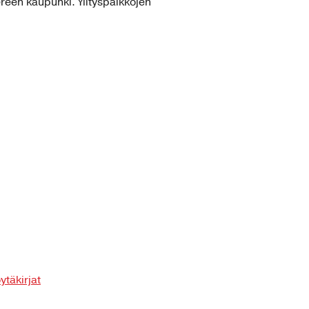
ereen kaupunki. Ylityspaikkojen
ytäkirjat