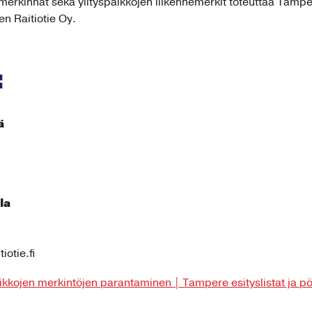
emerkinnät sekä ylityspaikkojen liikennemerkit toteuttaa Tamp
n Raitiotie Oy.
:
ä
la
otie.fi
aikkojen merkintöjen parantaminen | Tampere esityslistat ja pö