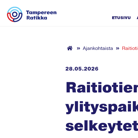
Siirry sisältöön
ETUSIVU
Ajankohtaista
Raitiot
28.05.2026
Raitiotie
ylityspa
selkeyte