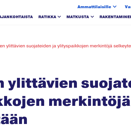
Ammattilaisille
Va
AJANKOHTAISTA
RATIKKA
MATKUSTA
RAKENTAMINE
ien ylittävien suojateiden ja ylityspaikkojen merkintöjä selkeyt
n ylittävien suojat
ikkojen merkintöjä
tään