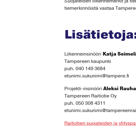
Suojateiden liikennemerkit ja ti
tiemerkinnöistä vastaa Tamperee
Lisätietoja
Katja Seimel
Liikenneinsinööri
Tampereen kaupunki
puh. 040 149 3684
etunimi.sukunimi@tampere.fi
Aleksi Rauha
Projekti-insinööri
Tampereen Raitiotie Oy
puh. 050 308 4311
etunimi.sukunimi@tampereenraiti
Raitiotien suojateiden ja ylitysp