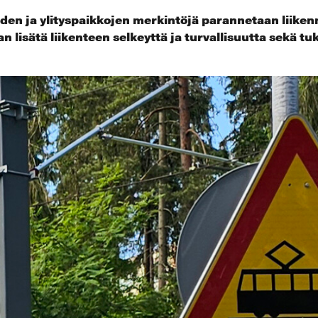
eiden ja ylityspaikkojen merkintöjä parannetaan liiken
an lisätä liikenteen selkeyttä ja turvallisuutta sekä t