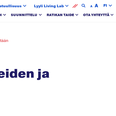
A
FI
stuullisuus
Lyyli Living Lab
A
N
SUUNNITTELU
RATIKAN TAIDE
OTA YHTEYTTÄ
etään
eiden ja