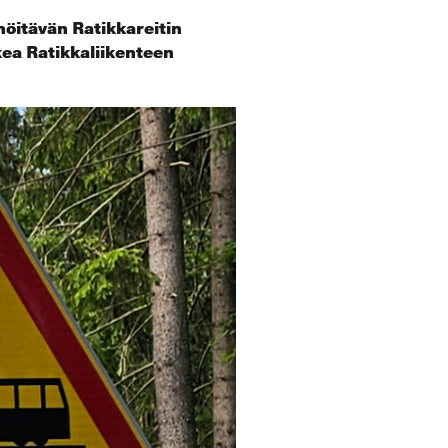
nöitävän Ratikkareitin
ukea Ratikkaliikenteen