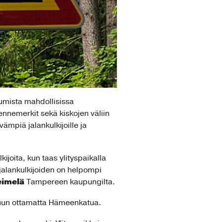
kumista mahdollisissa
ikennemerkit sekä kiskojen väliin
ämpiä jalankulkijoille ja
kijoita, kun taas ylityspaikalla
 jalankulkijoiden on helpompi
eimelä
Tampereen kaupungilta.
lukuun ottamatta Hämeenkatua.