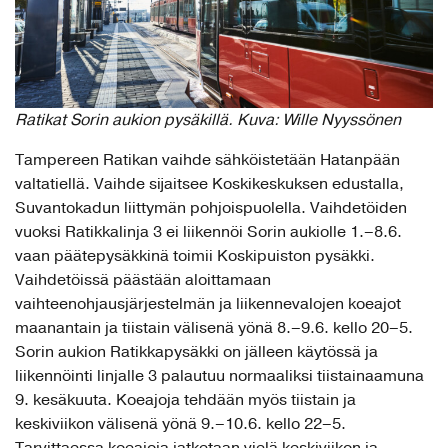
Ratikat Sorin aukion pysäkillä. Kuva: Wille Nyyssönen
Tampereen Ratikan vaihde sähköistetään Hatanpään
valtatiellä. Vaihde sijaitsee Koskikeskuksen edustalla,
Suvantokadun liittymän pohjoispuolella. Vaihdetöiden
vuoksi Ratikkalinja 3 ei liikennöi Sorin aukiolle 1.–8.6.
vaan päätepysäkkinä toimii Koskipuiston pysäkki.
Vaihdetöissä päästään aloittamaan
vaihteenohjausjärjestelmän ja liikennevalojen koeajot
maanantain ja tiistain välisenä yönä 8.–9.6. kello 20–5.
Sorin aukion Ratikkapysäkki on jälleen käytössä ja
liikennöinti linjalle 3 palautuu normaaliksi tiistainaamuna
9. kesäkuuta. Koeajoja tehdään myös tiistain ja
keskiviikon välisenä yönä 9.–10.6. kello 22–5.
Tarvittaessa koeajoja jatketaan vielä keskiviikon ja