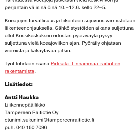
perjantain välisinä öinä 10.–12.6. kello 22–5.
Koeajojen turvallisuus ja liikenteen sujuvuus varmistetaan
liikenteenohjauksella. Sähköistystöiden aikana suljettuna
ollut Koskikeskuksen edustan pyöräväylä pysyy
suljettuna vielä koeajoviikon ajan. Pyöräily ohjataan
viereistä jalkakäytävää pitkin.
Työt tehdään osana
Pirkkala–Linnainmaa-raitiotien
rakentamista
.
Lisätiedot:
Antti Haukka
Liiikennepäällikkö
Tampereen Raitiotie Oy
etunimi.sukunimi@tampereenraitiotie.fi
puh. 040 180 7096