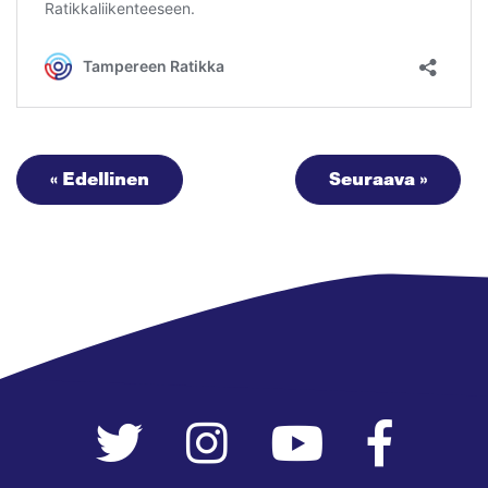
« Edellinen
Seuraava »