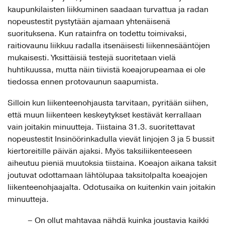
kaupunkilaisten liikkuminen saadaan turvattua ja radan
nopeustestit pystytään ajamaan yhtenäisenä
suorituksena. Kun ratainfra on todettu toimivaksi,
raitiovaunu liikkuu radalla itsenäisesti liikennesääntöjen
mukaisesti. Yksittäisiä testejä suoritetaan vielä
huhtikuussa, mutta näin tiivistä koeajorupeamaa ei ole
tiedossa ennen protovaunun saapumista.
Silloin kun liikenteenohjausta tarvitaan, pyritään siihen,
että muun liikenteen keskeytykset kestävät kerrallaan
vain joitakin minuutteja. Tiistaina 31.3. suoritettavat
nopeustestit Insinöörinkadulla vievät linjojen 3 ja 5 bussit
kiertoreitille päivän ajaksi. Myös taksiliikenteeseen
aiheutuu pieniä muutoksia tiistaina. Koeajon aikana taksit
joutuvat odottamaan lähtölupaa taksitolpalta koeajojen
liikenteenohjaajalta. Odotusaika on kuitenkin vain joitakin
minuutteja.
– On ollut mahtavaa nähdä kuinka joustavia kaikki