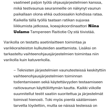
vaatineet paljon työtä ohjausjärjestelmien kanssa,
mikä testivaunua seuranneille on näkynyt vaunun
paikallaan olona ehkä oudoissakin kohdissa rataa.
Kaikella tällä työllä taataan ratikan sujuvaa
Niina
liikkumista jatkossa, koeajokoordinaattori
Uolamo
Tampereen Raitiotie Oy:stä tiivistää.
Varikolla on testattu asetinlaitteen toimintaa ja
varikkoraiteiston kulkuteiden asettamista. Lisäksi on
tarkasteltu vaihteenohjausjärjestelmien toimintaa niin
varikolla kuin katuverkolla.
– Teknisten järjestelmien vaunutesteissä keskityttiin
vaihteenohjausjärjestelmien toiminnan
todentamiseen sekä käytettävyyden testaamiseen
raitiovaunun käyttöliittymän kautta. Kaikki viikolle
suunnitellut testit saatiin suoritettua ja järjestelmät
toimivat hienosti. Toki myös pientä säätämisen
tarvetta löydettiin, mutta se näissä testeissä on