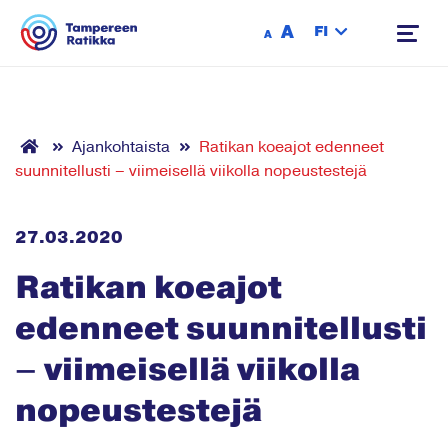
Siirry sisältöön
A
FI
A
Ajankohtaista
Ratikan koeajot edenneet
suunnitellusti – viimeisellä viikolla nopeustestejä
27.03.2020
Ratikan koeajot
edenneet suunnitellusti
– viimeisellä viikolla
nopeustestejä