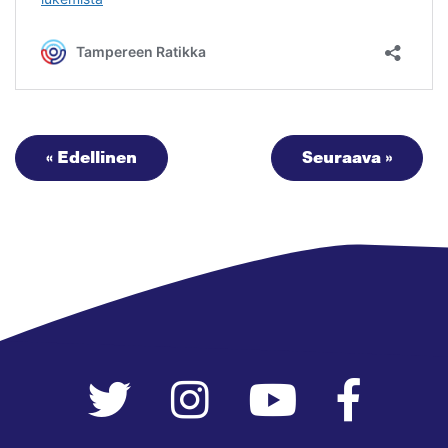
« Edellinen
Seuraava »