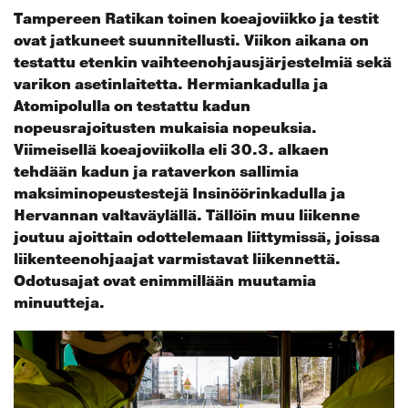
Tampereen Ratikan toinen koeajoviikko ja testit
ovat jatkuneet suunnitellusti. Viikon aikana on
testattu etenkin vaihteenohjausjärjestelmiä sekä
varikon asetinlaitetta. Hermiankadulla ja
Atomipolulla on testattu kadun
nopeusrajoitusten mukaisia nopeuksia.
Viimeisellä koeajoviikolla eli 30.3. alkaen
tehdään kadun ja rataverkon sallimia
maksiminopeustestejä Insinöörinkadulla ja
Hervannan valtaväylällä. Tällöin muu liikenne
joutuu ajoittain odottelemaan liittymissä, joissa
liikenteenohjaajat varmistavat liikennettä.
Odotusajat ovat enimmillään muutamia
minuutteja.