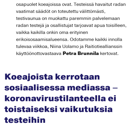
osapuolet koeajoissa ovat. Testeissä havaitut radan
vaatimat säädöt on toteutettu välittömästi,
testivaunua on muokattu paremmin palvelemaan
radan testejä ja osallistujat tarjoavat apua toisilleen,
vaikka kaikilla onkin oma erityinen
erikoisosaamisalueensa. Odotamme kaikki innolla
tulevaa viikkoa, Niina Uolamo ja Raitiotieallianssin
Petra Brunnila
käyttöönottovastaava
kertovat.
Koeajoista kerrotaan
sosiaalisessa mediassa –
koronavirustilanteella ei
toistaiseksi vaikutuksia
testeihin