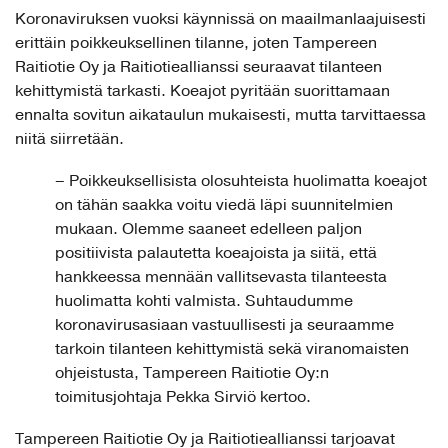
Koronaviruksen vuoksi käynnissä on maailmanlaajuisesti
erittäin poikkeuksellinen tilanne, joten Tampereen
Raitiotie Oy ja Raitiotieallianssi seuraavat tilanteen
kehittymistä tarkasti. Koeajot pyritään suorittamaan
ennalta sovitun aikataulun mukaisesti, mutta tarvittaessa
niitä siirretään.
– Poikkeuksellisista olosuhteista huolimatta koeajot
on tähän saakka voitu viedä läpi suunnitelmien
mukaan. Olemme saaneet edelleen paljon
positiivista palautetta koeajoista ja siitä, että
hankkeessa mennään vallitsevasta tilanteesta
huolimatta kohti valmista. Suhtaudumme
koronavirusasiaan vastuullisesti ja seuraamme
tarkoin tilanteen kehittymistä sekä viranomaisten
ohjeistusta, Tampereen Raitiotie Oy:n
toimitusjohtaja Pekka Sirviö kertoo.
Tampereen Raitiotie Oy ja Raitiotieallianssi tarjoavat