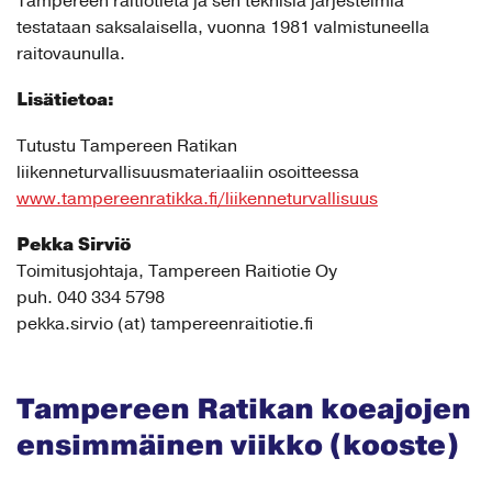
Tampereen raitiotietä ja sen teknisiä järjestelmiä
testataan saksalaisella, vuonna 1981 valmistuneella
raitovaunulla.
Lisätietoa:
Tutustu Tampereen Ratikan
liikenneturvallisuusmateriaaliin osoitteessa
www.tampereenratikka.fi/liikenneturvallisuus
Pekka Sirviö
Toimitusjohtaja, Tampereen Raitiotie Oy
puh. 040 334 5798
pekka.sirvio (at) tampereenraitiotie.fi
Tampereen Ratikan koeajojen
ensimmäinen viikko (kooste)