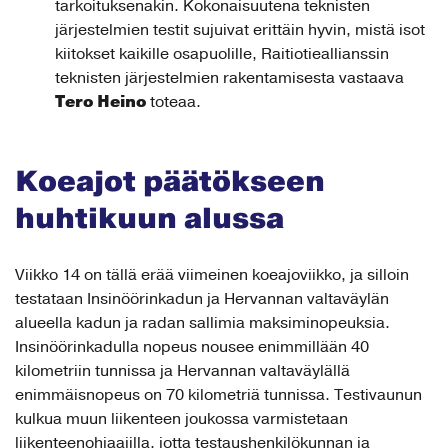
tarkoituksenakin. Kokonaisuutena teknisten
järjestelmien testit sujuivat erittäin hyvin, mistä isot
kiitokset kaikille osapuolille, Raitiotieallianssin
teknisten järjestelmien rakentamisesta vastaava
Tero Heino
toteaa.
Koeajot päätökseen
huhtikuun alussa
Viikko 14 on tällä erää viimeinen koeajoviikko, ja silloin
testataan Insinöörinkadun ja Hervannan valtaväylän
alueella kadun ja radan sallimia maksiminopeuksia.
Insinöörinkadulla nopeus nousee enimmillään 40
kilometriin tunnissa ja Hervannan valtaväylällä
enimmäisnopeus on 70 kilometriä tunnissa. Testivaunun
kulkua muun liikenteen joukossa varmistetaan
liikenteenohjaajilla, jotta testaushenkilökunnan ja