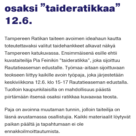
osaksi ”taideratikkaa”
12.6.
Tampereen Ratikan taiteen avoimen ideahaun kautta
toteutettavaksi valitut taidehankkeet alkavat näkyä
Tampereen katukuvassa. Ensimmäisenä esille ehtii
kuvataiteilija Pia Feinikin ”taideratikka”, joka sijoittuu
Rautatieaseman edustalle. Työmaa-aitaan sijoittuvaan
teokseen liittyy kaikille avoin työpaja, joka järjestetään
keskiviikkona 12.6. klo 15-17 Rautatieaseman edustalla.
Tuolloin kaupunkilaisilla on mahdollisuus päästä
piirtämään itsensä osaksi ratikkaa kuvaavaa teosta.
Paja on avoinna muutaman tunnin, jolloin taiteilija on
läsnä avustamassa osallistujia. Kaikki materiaalit löytyvät
paikan päältä ja tapahtumaan ei ole
ennakkoilmoittautumista.