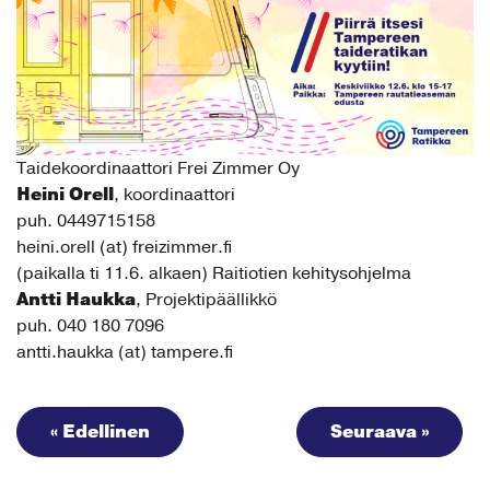
Taidekoordinaattori Frei Zimmer Oy
Heini Orell
, koordinaattori
puh. 0449715158
heini.orell (at) freizimmer.fi
(paikalla ti 11.6. alkaen) Raitiotien kehitysohjelma
Antti Haukka
, Projektipäällikkö
puh. 040 180 7096
antti.haukka (at) tampere.fi
« Edellinen
Seuraava »