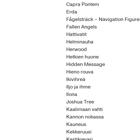
Capra Pontem
Erda
Fågelsträck – Navigation Figure
Fallen Angels
Hattivatit
Helminauha
Herwood
Hetkien huone
Hidden Message
Hieno rouva
Ikivihreä
Iljo ja ihme
Ilona
Joshua Tree
Kaalimaan vahti
Kannon nokassa
Kauneus
Kekkeruusi
Kestikievari