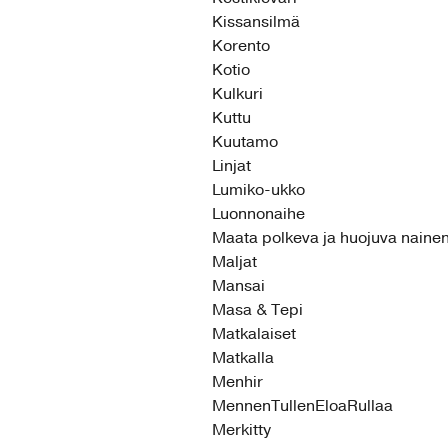
Kissansilmä
Korento
Kotio
Kulkuri
Kuttu
Kuutamo
Linjat
Lumiko-ukko
Luonnonaihe
Maata polkeva ja huojuva naine
Maljat
Mansai
Masa & Tepi
Matkalaiset
Matkalla
Menhir
MennenTullenEloaRullaa
Merkitty