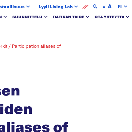
A
FI
stuullisuus
Lyyli Living Lab
A
N
SUUNNITTELU
RATIKAN TAIDE
OTA YHTEYTTÄ
t / Participation aliases of
sen
eiden
aliases of