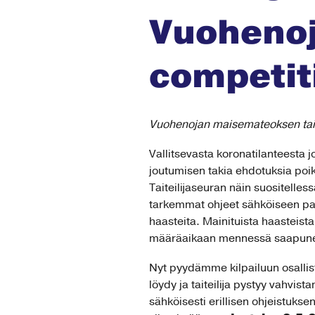
Vuohenoj
competit
Vuohenojan maisemateoksen taid
Vallitsevasta koronatilanteesta 
joutumisen takia ehdotuksia poi
Taiteilijaseuran näin suositelles
tarkemmat ohjeet sähköiseen pal
haasteita. Mainituista haasteis
määräaikaan mennessä saapuneid
Nyt pyydämme kilpailuun osallist
löydy ja taiteilija pystyy vahvi
sähköisesti erillisen ohjeistukse