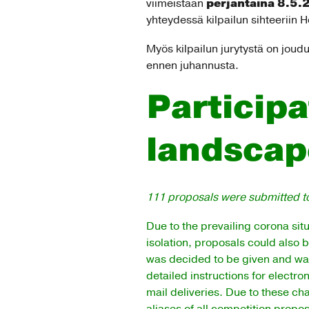
perjantaina 8.5
viimeistään
yhteydessä kilpailun sihteeriin H
Myös kilpailun jurytystä on joudut
ennen juhannusta.
Participa
landscap
111
proposals were submitted to
Due to the prevailing corona situ
isolation, proposals could also b
was decided to be given and wa
detailed instructions for electr
mail deliveries. Due to these ch