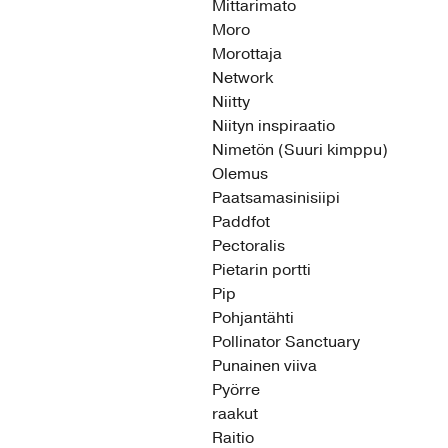
Mittarimato
Moro
Morottaja
Network
Niitty
Niityn inspiraatio
Nimetön (Suuri kimppu)
Olemus
Paatsamasinisiipi
Paddfot
Pectoralis
Pietarin portti
Pip
Pohjantähti
Pollinator Sanctuary
Punainen viiva
Pyörre
raakut
Raitio