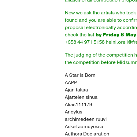
aliases of all competition propo
Now we ask the artists who took pa
found and you are able to confir
proposal electronically according
by Friday 8 Ma
check the list
+358 44 971 5158
heini.orell@fr
The judging of the competition h
the competition before Midsum
A Star is Born
AAPP
Ajan takaa
Ajattelen sinua
Alias111179
Ancylus
archimedeen ruuvi
Askel aamuyössä
Authors Declaration