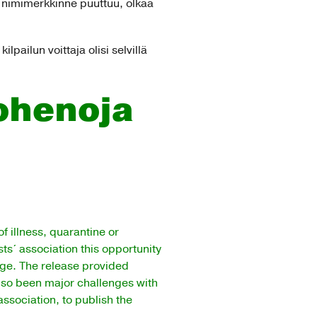
tä nimimerkkinne puuttuu, olkaa
lpailun voittaja olisi selvillä
uohenoja
f illness, quarantine or
ts´ association this opportunity
ge. The release provided
also been major challenges with
ssociation, to publish the