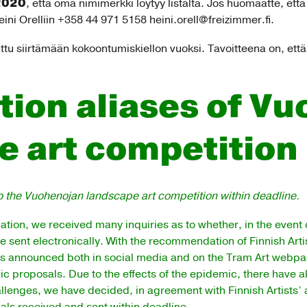
.2020
, että oma nimimerkki löytyy listalta. Jos huomaatte, et
eini Orelliin +358 44 971 5158 heini.orell@freizimmer.fi.
tu siirtämään kokoontumiskiellon vuoksi. Tavoitteena on, että ki
tion aliases of V
e art competition
 the Vuohenojan landscape art competition within deadline.
ation, we received many inquiries as to whether, in the event o
e sent electronically. With the recommendation of Finnish Artis
s announced both in social media and on the Tram Art webpa
onic proposals. Due to the effects of the epidemic, there have 
allenges, we have decided, in agreement with Finnish Artists’ a