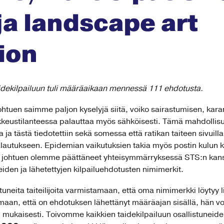
a landscape art
ion
ekilpailuun tuli määräaikaan mennessä 111 ehdotusta.
johtuen saimme paljon kyselyjä siitä, voiko sairastumisen, kara
kkeustilanteessa palauttaa myös sähköisesti. Tämä mahdollis
sa ja tästä tiedotettiin sekä somessa että ratikan taiteen sivuil
autukseen. Epidemian vaikutuksien takia myös postin kulun ka
ta johtuen olemme päättäneet yhteisymmärryksessä STS:n kanss
en ja lähetettyjen kilpailuehdotusten nimimerkit.
uneita taiteilijoita varmistamaan, että oma nimimerkki löytyy 
stamaan, että on ehdotuksen lähettänyt määräajan sisällä, hän v
n mukaisesti. Toivomme kaikkien taidekilpailuun osallistuneiden