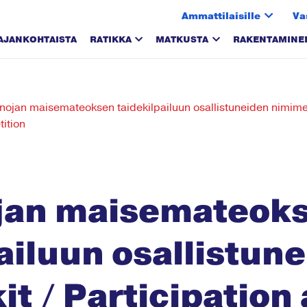
Ammattilaisille
Va
AJANKOHTAISTA
RATIKKA
MATKUSTA
RAKENTAMINE
ojan maisemateoksen taidekilpailuun osallistuneiden nimimerki
ition
jan maisemateok
ailuun osallistun
t / Participation 