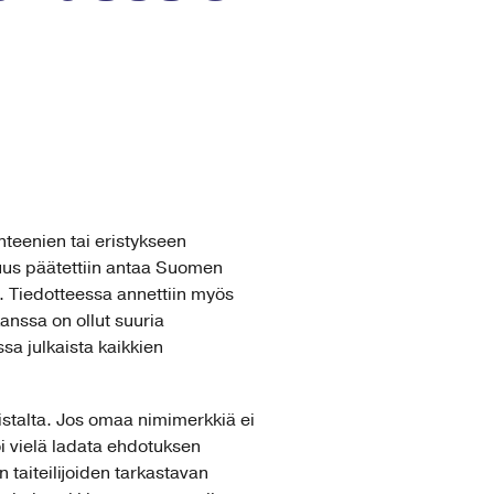
nteenien tai eristykseen
uus päätettiin antaa Suomen
la. Tiedotteessa annettiin myös
nssa on ollut suuria
a julkaista kaikkien
listalta. Jos omaa nimimerkkiä ei
oi vielä ladata ehdotuksen
 taiteilijoiden tarkastavan