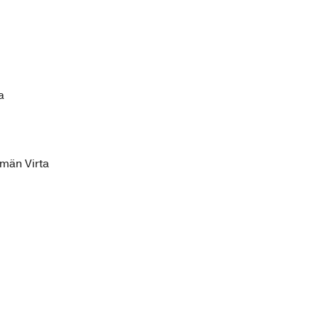
a
ämän Virta