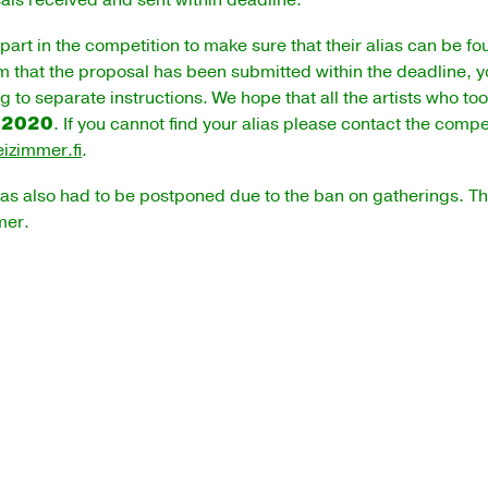
sals received and sent within deadline.
rt in the competition to make sure that their alias can be found
m that the proposal has been submitted within the deadline, y
 to separate instructions. We hope that all the artists who took
y 2020
. If you cannot find your alias please contact the compet
eizimmer.fi
.
as also had to be postponed due to the ban on gatherings. The 
mer.