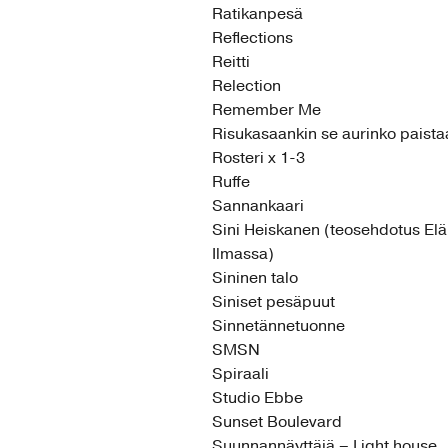
Ratikanpesä
Reflections
Reitti
Relection
Remember Me
Risukasaankin se aurinko paista
Rosteri x 1-3
Ruffe
Sannankaari
Sini Heiskanen (teosehdotus El
Ilmassa)
Sininen talo
Siniset pesäpuut
Sinnetännetuonne
SMSN
Spiraali
Studio Ebbe
Sunset Boulevard
Suunnannäyttäjä – Light house