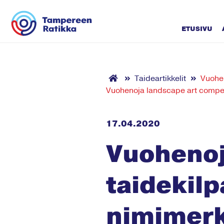
Siirry sisältöön
ETUSIVU
Taideartikkelit
Vuohen
Vuohenoja landscape art compet
17.04.2020
Vuoheno
taidekilp
nimimerki