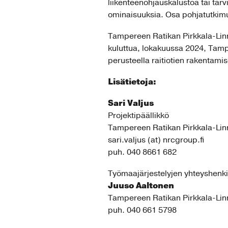
liikenteenohjauskalustoa tai tarv
ominaisuuksia. Osa pohjatutkimuk
Tampereen Ratikan Pirkkala-Linn
kuluttua, lokakuussa 2024, Tampe
perusteella raitiotien rakentami
Lisätietoja:
Sari Valjus
Projektipäällikkö
Tampereen Ratikan Pirkkala-Lin
sari.valjus (at) nrcgroup.fi
puh. 040 8661 682
Työmaajärjestelyjen yhteyshenki
Juuso Aaltonen
Tampereen Ratikan Pirkkala-Lin
puh. 040 661 5798