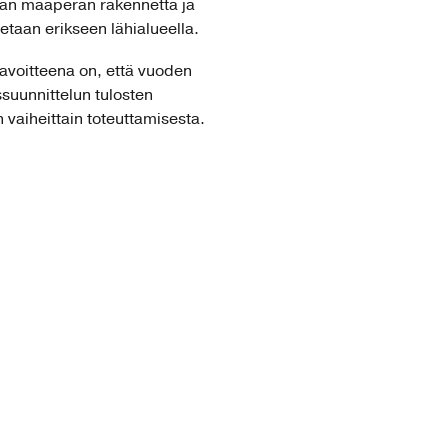
etään maaperän rakennetta ja
etaan erikseen lähialueella.
avoitteena on, että vuoden
ssuunnittelun tulosten
 vaiheittain toteuttamisesta.