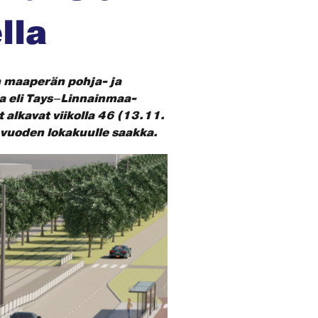
lla
 maaperän pohja- ja
a eli Tays–Linnainmaa-
 alkavat viikolla 46 (13.11.
 vuoden lokakuulle saakka.