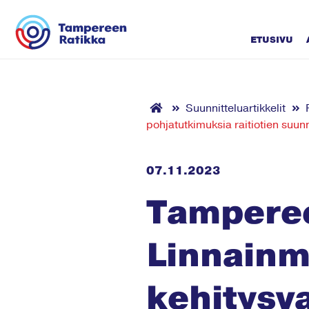
Siirry sisältöön
ETUSIVU
Suunnitteluartikkelit
pohjatutkimuksia raitiotien suunn
07.11.2023
Tamperee
Linnainma
kehitysv