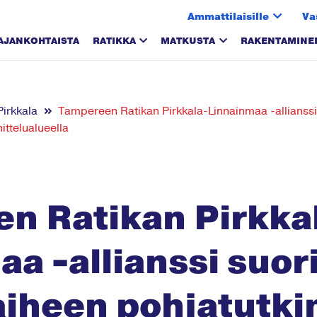
Ammattilaisille
Va
AJANKOHTAISTA
RATIKKA
MATKUSTA
RAKENTAMINE
Pirkkala
Tampereen Ratikan Pirkkala-Linnainmaa -allianssi
ittelualueella
n Ratikan Pirkka
a -allianssi suor
aiheen pohjatutk