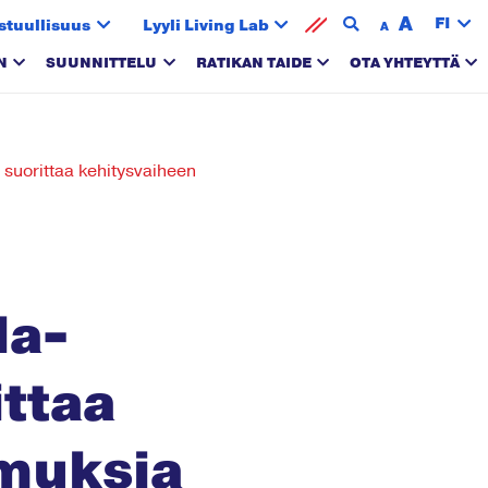
A
FI
stuullisuus
Lyyli Living Lab
A
N
SUUNNITTELU
RATIKAN TAIDE
OTA YHTEYTTÄ
 suorittaa kehitysvaiheen
la-
ittaa
imuksia