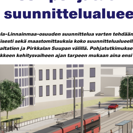
n suunnittelualuee
ala-Linnainmaa-osuuden suunnittelua varten tehdään
isesti sekä maastomittauksia koko suunnittelualueell
ltatien ja Pirkkalan Suupan välillä. Pohjatutkimukset
nkkeen kehitysvaiheen ajan tarpeen mukaan aina ensi