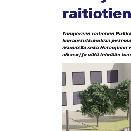
raitiotie
Tampereen raitiotien Pirkk
kairaustutkimuksia pistemä
osuudella sekä Hatanpään va
alkaen) ja niitä tehdään ha