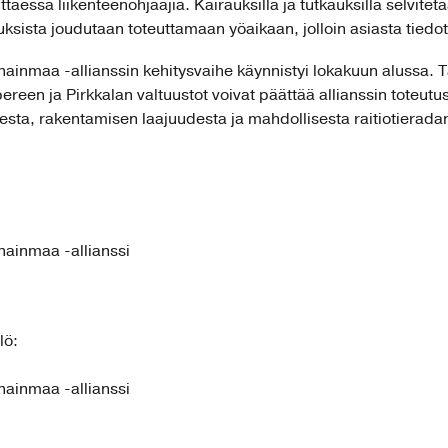
ittaessa liikenteenohjaajia. Kairauksilla ja tutkauksilla selvit
sista joudutaan toteuttamaan yöaikaan, jolloin asiasta tiedot
ainmaa -allianssin kehitysvaihe käynnistyi lokakuun alussa. T
reen ja Pirkkalan valtuustot voivat päättää allianssin toteutu
sesta, rakentamisen laajuudesta ja mahdollisesta raitiotieradan
nainmaa -allianssi
lö:
nainmaa -allianssi