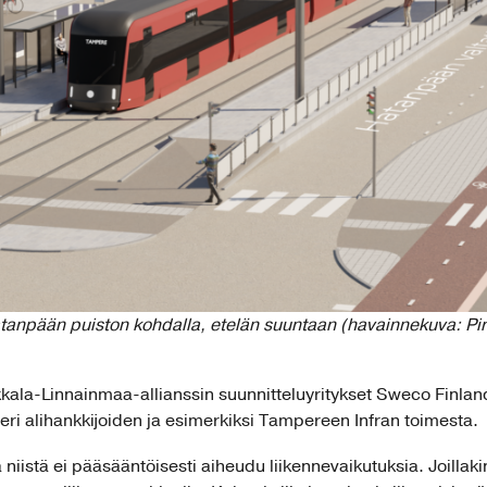
atanpään puiston kohdalla, etelän suuntaan (havainnekuva: P
kkala-Linnainmaa-allianssin suunnitteluyritykset Sweco Finlan
eri alihankkijoiden ja esimerkiksi Tampereen Infran toimesta.
 niistä ei pääsääntöisesti aiheudu liikennevaikutuksia. Joillaki