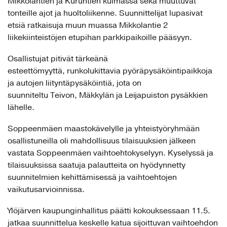
Mikkolantien ja Kuruntien kulmassa sekä muuttuvat
tonteille ajot ja huoltoliikenne. Suunnittelijat lupasivat
etsiä ratkaisuja muun muassa Mikkolantie 2
liikekiinteistöjen etupihan parkkipaikoille pääsyyn.
Osallistujat pitivät tärkeänä
esteettömyyttä, runkolukittavia pyöräpysäköintipaikkoja
ja autojen liityntäpysäköintiä, jota on
suunniteltu Teivon, Mäkkylän ja Leijapuiston pysäkkien
lähelle.
Soppeenmäen maastokävelylle ja yhteistyöryhmään
osallistuneilla oli mahdollisuus tilaisuuksien jälkeen
vastata Soppeenmäen vaihtoehtokyselyyn. Kyselyssä ja
tilaisuuksissa saatuja palautteita on hyödynnetty
suunnitelmien kehittämisessä ja vaihtoehtojen
vaikutusarvioinnissa.
Ylöjärven kaupunginhallitus päätti kokouksessaan 11.5.
jatkaa suunnittelua keskelle katua sijoittuvan vaihtoehdon