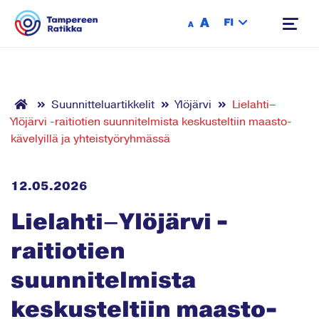
Siirry sisältöön
A
FI
A
Suunnitteluartikkelit
Ylöjärvi
Lielahti–
Ylöjärvi -raitiotien suunnitelmista keskusteltiin maasto­
kävelyillä ja yhteistyöryhmässä
12.05.2026
Lielahti–Ylöjärvi -
raitiotien
suunnitelmista
keskusteltiin maasto­