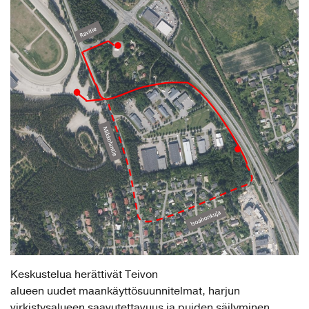
Keskustelua herättivät Teivon
alueen uudet maankäyttösuunnitelmat, harjun
virkistysalueen saavutettavuus ja puiden säilyminen