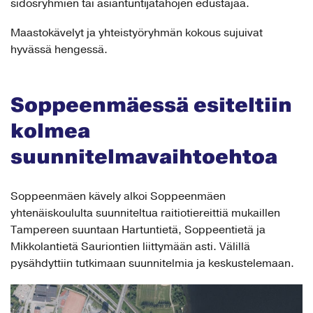
sidosryhmien tai asiantuntijatahojen edustajaa.
Maastokävelyt ja yhteistyöryhmän kokous sujuivat
hyvässä hengessä.
Soppeenmäessä esiteltiin
kolmea
suunnitelmavaihtoehtoa
Soppeenmäen kävely alkoi Soppeenmäen
yhtenäiskoululta suunniteltua raitiotiereittiä mukaillen
Tampereen suuntaan Hartuntietä, Soppeentietä ja
Mikkolantietä Sauriontien liittymään asti. Välillä
pysähdyttiin tutkimaan suunnitelmia ja keskustelemaan.