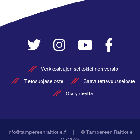
Verkkosivujen selkokielinen versio
Tietosuojaseloste
Saavutettavuusseloste
Ota yhteyttä
info@tampereenraitiotie.fi
|
© Tampereen Raitiotie
Oy 2026