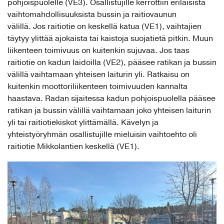
pohjoispuolelle (VE3). Osallistujille kerrottiin erilaisista
vaihtomahdollisuuksista bussin ja raitiovaunun
välillä. Jos raitiotie on keskellä katua (VE1), vaihtajien
täytyy ylittää ajokaista tai kaistoja suojatietä pitkin. Muun
liikenteen toimivuus on kuitenkin sujuvaa. Jos taas
raitiotie on kadun laidoilla (VE2), pääsee ratikan ja bussin
välillä vaihtamaan yhteisen laiturin yli. Ratkaisu on
kuitenkin moottoriliikenteen toimivuuden kannalta
haastava. Radan sijaitessa kadun pohjoispuolella pääsee
ratikan ja bussin välillä vaihtamaan joko yhteisen laiturin
yli tai raitiotiekiskot ylittämällä. Kävelyn ja
yhteistyöryhmän osallistujille mieluisin vaihtoehto oli
raitiotie Mikkolantien keskellä (VE1).