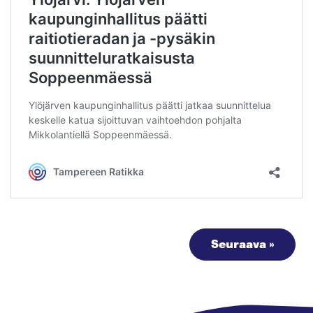
Seuraava »