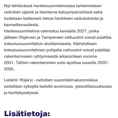
Nyt tehtävässä hankesuunnitelmassa tarkennetaan
raitiotien sijainti ja tilantarve katuympäristössä sekä
tuotetaan kattavasti tietoa hankkeen vaikutuksista ja
kannattavuudesta.
Hankesuunnitelma valmistuu keväällä 2027, jonka
jälkeen Ylöjärven ja Tampereen valtuustot voivat päättää
toteutussuunnittelun aloittamisesta. Mahdollisen
toteutussuunnitelman pohjalta valtuustot voivat päättää
rakentamiseen ryhtymisestä aikaisintaan vuonna
2031. Tällöin rakentaminen voisi ajoittua vuosille 2032–
2035.
Lielahti-Ylöjärvi -raitiotien suunnitelmaluonnoksia
esitellään syksyllä kaikille avoimissa yleisötilaisuuksissa
ja karttakyselyssä.
Lisätietoja: