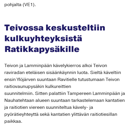
pohjalta (VE1).
Teivossa keskusteltiin
kulkuyhteyksistä
Ratikkapysäkille
Teivon ja Lamminpään kävelykierros alkoi Teivon
raviradan eteläisen sisäänkäynnin luota. Sieltä käveltiin
ensin Ylöjärven suuntaan Ravitielle tutustumaan Teivon
raitiovaunupysäkin kulkureittien
suunnitelmiin. Sitten palattiin Tampereen Lamminpään ja
Nauhatehtaan alueen suuntaan tarkastelemaan kantatien
ja raitiotien viereen suunniteltua kävely- ja
pyörätieyhteyttä sekä kantatien ylittävän raitiotiesillan
paikkaa.