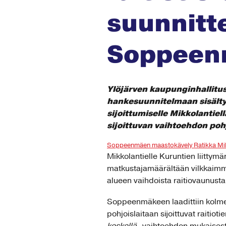
suunnitt
Soppeen
Ylöjärven kaupunginhallitus
hankesuunnitelmaan sisältyv
sijoittumiselle Mikkolantie
sijoittuvan vaihtoehdon poh
Soppeenmäen maastokävely Ratikka Mik
Mikkolantielle Kuruntien liittym
matkustajamäärältään vilkkaimm
alueen vaihdoista raitiovaunusta 
Soppeenmäkeen laadittiin kolme v
pohjoislaitaan sijoittuvat raitiot