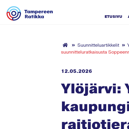
Siirry sisältöön
ETUSIVU
Suunnitteluartikkelit
suunnitteluratkaisusta Soppee
12.05.2026
Ylöjärvi:
kaupungi
raitiotie