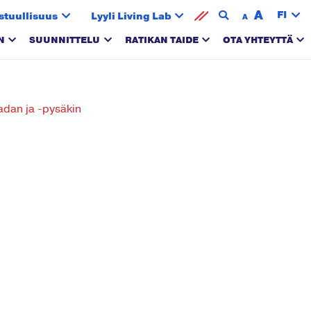
A
FI
stuullisuus
Lyyli Living Lab
A
N
SUUNNITTELU
RATIKAN TAIDE
OTA YHTEYTTÄ
radan ja -pysäkin