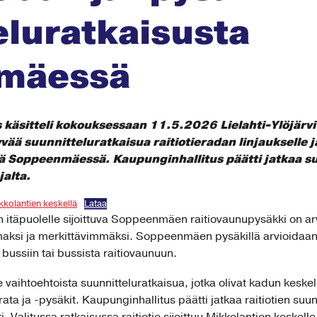
eluratkaisusta
mäessä
 käsitteli kokouksessaan 11.5.2026 Lielahti-Ylöjärvi 
ää suunnitteluratkaisua raitiotieradan linjaukselle j
llä Soppeenmäessä. Kaupunginhallitus päätti jatkaa s
jalta.
kolantien keskellä
Lataa
än itäpuolelle sijoittuva Soppeenmäen raitiovaunupysäkki on arv
aksi ja merkittävimmäksi. Soppeenmäen pysäkillä arvioidaan 
bussiin tai bussista raitiovaunuun.
aihtoehtoista suunnitteluratkaisua, jotka olivat kadun keskell
ierata ja -pysäkit. Kaupunginhallitus päätti jatkaa raitiotien suu