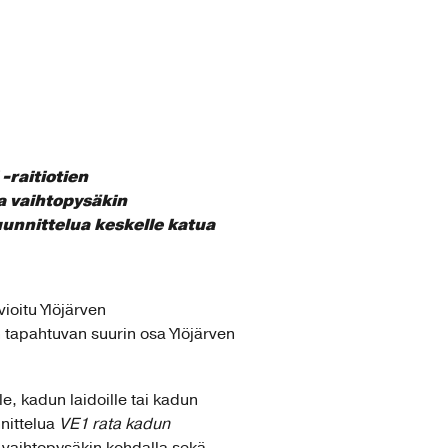
-raitiotien
a vaihtopysäkin
uunnittelua keskelle katua
ioitu Ylöjärven
tapahtuvan suurin osa Ylöjärven
e, kadun laidoille tai kadun
nnittelua
VE1 rata kadun