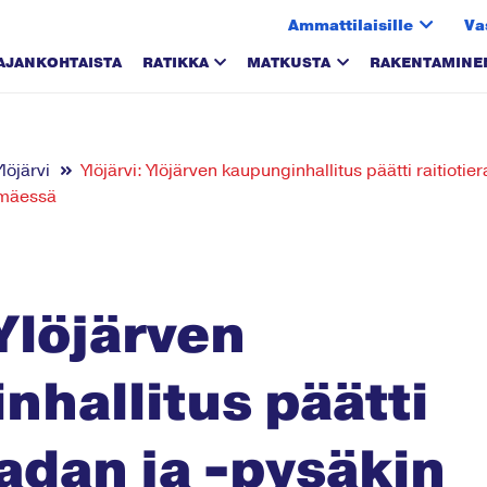
Ammattilaisille
Va
AJANKOHTAISTA
RATIKKA
MATKUSTA
RAKENTAMINE
Ylöjärvi
Ylöjärvi: Ylöjärven kaupunginhallitus päätti raitiotie
nmäessä
 Ylöjärven
nhallitus päätti
radan ja -pysäkin