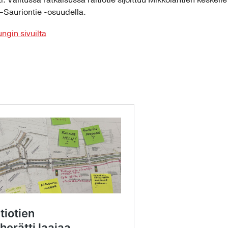
 Valitussa ratkaisussa raitiotie sijoittuu Mikkolantien keskell
Sauriontie -osuudella.
ngin sivuilta