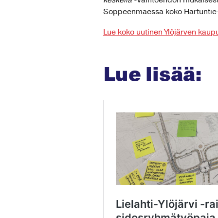
keskellä
-vaihtoehdon mukaisesti.
Soppeenmäessä koko Hartuntie–
Lue koko uutinen Ylöjärven kaupu
Lue lisää: