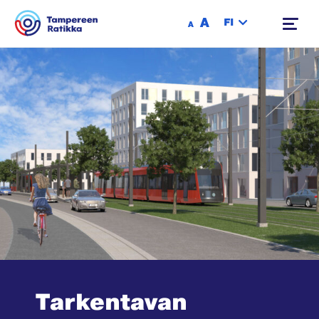
Siirry sisältöön
A
FI
A
Tarkentavan