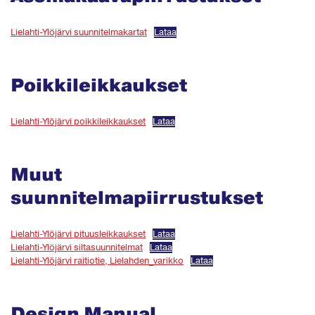
Lielahti-Ylöjärvi suunnitelmakartat
Lataa
Poikkileikkaukset
Lielahti-Ylöjärvi poikkileikkaukset
Lataa
Muut
suunnitelmapiirrustukset
Lielahti-Ylöjärvi pituusleikkaukset
Lataa
Lielahti-Ylöjärvi siltasuunnitelmat
Lataa
Lielahti-Ylöjärvi raitiotie, Lielahden_varikko
Lataa
Design Manual