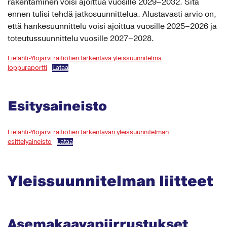
rakentaminen voisi ajoittua vuosille 2029–2032. Sitä
ennen tulisi tehdä jatkosuunnittelua. Alustavasti arvio on,
että hankesuunnittelu voisi ajoittua vuosille 2025–2026 ja
toteutussuunnittelu vuosille 2027–2028.
Lielahti-Ylöjärvi raitiotien tarkentava yleissuunnitelma
loppuraportti
Lataa
Esitysaineisto
Lielahti-Ylöjärvi raitiotien tarkentavan yleissuunnitelman
esittelyaineisto
Lataa
Yleissuunnitelman liitteet
Asemakaavapiirrustukset