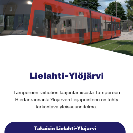
Lielahti-Ylöjärvi
Tampereen raitiotien laajentamisesta Tampereen
Hiedanrannasta Ylöjärven Leijapuistoon on tehty
tarkentava yleissuunnitelma.
Takaisin Lielahti-Ylöjärvi