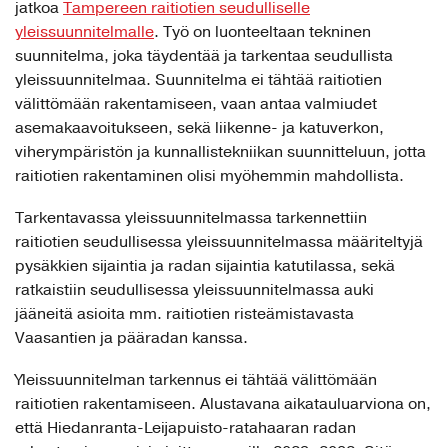
jatkoa
Tampereen raitiotien seudulliselle
yleissuunnitelmalle
. Työ on luonteeltaan tekninen
suunnitelma, joka täydentää ja tarkentaa seudullista
yleissuunnitelmaa. Suunnitelma ei tähtää raitiotien
välittömään rakentamiseen, vaan antaa valmiudet
asemakaavoitukseen, sekä liikenne- ja katuverkon,
viherympäristön ja kunnallistekniikan suunnitteluun, jotta
raitiotien rakentaminen olisi myöhemmin mahdollista.
Tarkentavassa yleissuunnitelmassa tarkennettiin
raitiotien seudullisessa yleissuunnitelmassa määriteltyjä
pysäkkien sijaintia ja radan sijaintia katutilassa, sekä
ratkaistiin seudullisessa yleissuunnitelmassa auki
jääneitä asioita mm. raitiotien risteämistavasta
Vaasantien ja pääradan kanssa.
Yleissuunnitelman tarkennus ei tähtää välittömään
raitiotien rakentamiseen. Alustavana aikatauluarviona on,
että Hiedanranta-Leijapuisto-ratahaaran radan