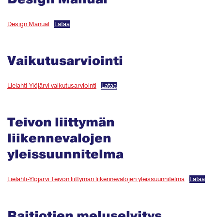
Design Manual
Lataa
Vaikutusarviointi
Lielahti-Ylöjärvi vaikutusarviointi
Lataa
Teivon liittymän
liikennevalojen
yleissuunnitelma
Lielahti-Ylöjärvi Teivon liittymän liikennevalojen yleissuunnitelma
Lataa
Raitiotien meluselvitys