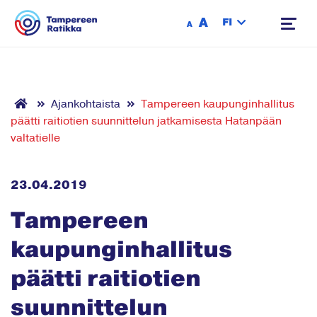
Siirry sisältöön
A
FI
A
Ajankohtaista
Tampereen kaupunginhallitus
päätti raitiotien suunnittelun jatkamisesta Hatanpään
valtatielle
23.04.2019
Tampereen
kaupunginhallitus
päätti raitiotien
suunnittelun