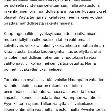
perusteella ryhdytään selvittämään, millä aikataululla
rakentaminen olisi mahdollista ja mitkä sen kustannukset
olisivat. Vasta tämän ns. kehitysvaiheen jälkeen voidaan
päättää mahdollisesta rakentamisesta.
Kaupunginhallitus hyväksyi suunnittelun jatkamisen,
mutta edellyttää ulkopuolisen tahon välittömästi
selvittävän, voiko raitiotien ykkösvaihetta muuttaa ilman
kilpailutusta. Lisäksi kaupunginhallitus edellyttää, että
raitiotien mahdollisiin rakentamismuutoksiin haetaan
välittömästi yli kolmanneksen valtionosuutta. Nämä
ponnet hyväksyttiin yksimielisesti.
Tarkoitus on myös selvittää, voisiko Hatanpään valtatien
raitiotien aloitusosuuden rakentaa raitiotien
ensimmäisessä toteutusvaiheessa siten, että toinen
linjoista liikennöisi alusta lähtien Hatanpään valtatielle
Pyynikintorin sijaan. Tällöin vältyttäisiin väliaikaisen
liikennöintimallin vaatimilta investoinneilta Pyynikintorilla.