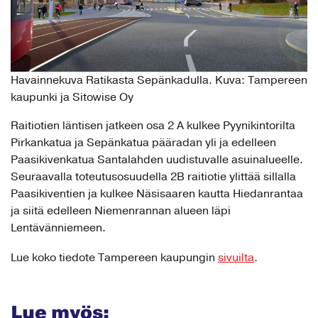
Havainnekuva Ratikasta Sepänkadulla. Kuva: Tampereen
kaupunki ja Sitowise Oy
Raitiotien läntisen jatkeen osa 2 A kulkee Pyynikintorilta
Pirkankatua ja Sepänkatua pääradan yli ja edelleen
Paasikivenkatua Santalahden uudistuvalle asuinalueelle.
Seuraavalla toteutusosuudella 2B raitiotie ylittää sillalla
Paasikiventien ja kulkee Näsisaaren kautta Hiedanrantaa
ja siitä edelleen Niemenrannan alueen läpi
Lentävänniemeen.
Lue koko tiedote Tampereen kaupungin
sivuilta
.
Lue myös: