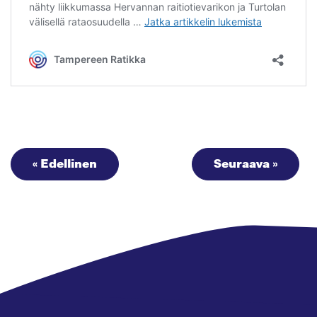
« Edellinen
Seuraava »