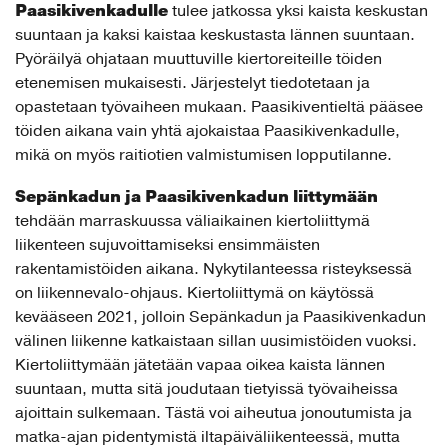
Paasikivenkadulle
tulee jatkossa yksi kaista keskustan
suuntaan ja kaksi kaistaa keskustasta lännen suuntaan.
Pyöräilyä ohjataan muuttuville kiertoreiteille töiden
etenemisen mukaisesti. Järjestelyt tiedotetaan ja
opastetaan työvaiheen mukaan. Paasikiventieltä pääsee
töiden aikana vain yhtä ajokaistaa Paasikivenkadulle,
mikä on myös raitiotien valmistumisen lopputilanne.
Sepänkadun ja Paasikivenkadun liittymään
tehdään marraskuussa väliaikainen kiertoliittymä
liikenteen sujuvoittamiseksi ensimmäisten
rakentamistöiden aikana. Nykytilanteessa risteyksessä
on liikennevalo-ohjaus. Kiertoliittymä on käytössä
kevääseen 2021, jolloin Sepänkadun ja Paasikivenkadun
välinen liikenne katkaistaan sillan uusimistöiden vuoksi.
Kiertoliittymään jätetään vapaa oikea kaista lännen
suuntaan, mutta sitä joudutaan tietyissä työvaiheissa
ajoittain sulkemaan. Tästä voi aiheutua jonoutumista ja
matka-ajan pidentymistä iltapäiväliikenteessä, mutta