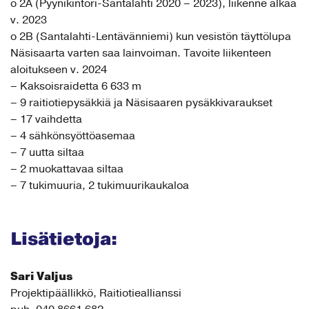
o 2A (Pyynikintori-Santalahti 2020 – 2023), liikenne alkaa
v. 2023
o 2B (Santalahti-Lentävänniemi) kun vesistön täyttölupa
Näsisaarta varten saa lainvoiman. Tavoite liikenteen
aloitukseen v. 2024
– Kaksoisraidetta 6 633 m
– 9 raitiotiepysäkkiä ja Näsisaaren pysäkkivaraukset
– 17 vaihdetta
– 4 sähkönsyöttöasemaa
– 7 uutta siltaa
– 2 muokattavaa siltaa
– 7 tukimuuria, 2 tukimuurikaukaloa
Lisätietoja:
Sari Valjus
Projektipäällikkö, Raitiotieallianssi