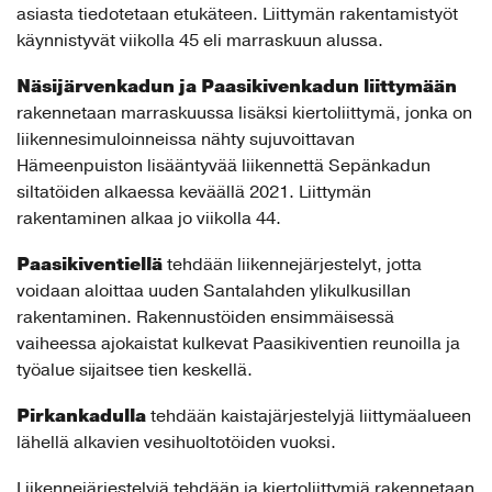
asiasta tiedotetaan etukäteen. Liittymän rakentamistyöt
käynnistyvät viikolla 45 eli marraskuun alussa.
Näsijärvenkadun ja Paasikivenkadun liittymään
rakennetaan marraskuussa lisäksi kiertoliittymä, jonka on
liikennesimuloinneissa nähty sujuvoittavan
Hämeenpuiston lisääntyvää liikennettä Sepänkadun
siltatöiden alkaessa keväällä 2021. Liittymän
rakentaminen alkaa jo viikolla 44.
Paasikiventiellä
tehdään liikennejärjestelyt, jotta
voidaan aloittaa uuden Santalahden ylikulkusillan
rakentaminen. Rakennustöiden ensimmäisessä
vaiheessa ajokaistat kulkevat Paasikiventien reunoilla ja
työalue sijaitsee tien keskellä.
Pirkankadulla
tehdään kaistajärjestelyjä liittymäalueen
lähellä alkavien vesihuoltotöiden vuoksi.
Liikennejärjestelyjä tehdään ja kiertoliittymiä rakennetaan