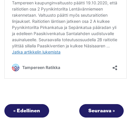
« Edellinen
Seuraava »