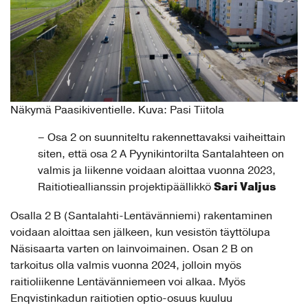
Näkymä Paasikiventielle. Kuva: Pasi Tiitola
– Osa 2 on suunniteltu rakennettavaksi vaiheittain
siten, että osa 2 A Pyynikintorilta Santalahteen on
valmis ja liikenne voidaan aloittaa vuonna 2023,
Sari Valjus
Raitiotieallianssin projektipäällikkö
Osalla 2 B (Santalahti-Lentävänniemi) rakentaminen
voidaan aloittaa sen jälkeen, kun vesistön täyttölupa
Näsisaarta varten on lainvoimainen. Osan 2 B on
tarkoitus olla valmis vuonna 2024, jolloin myös
raitioliikenne Lentävänniemeen voi alkaa. Myös
Enqvistinkadun raitiotien optio-osuus kuuluu