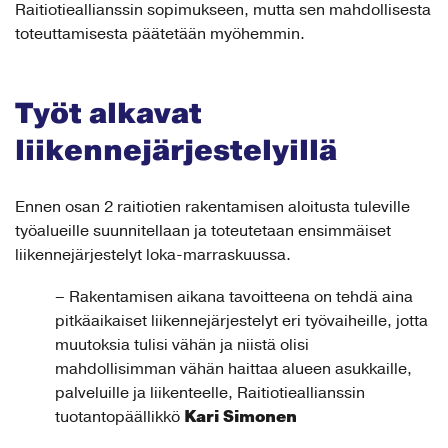
Raitiotieallianssin sopimukseen, mutta sen mahdollisesta
toteuttamisesta päätetään myöhemmin.
Työt alkavat
liikennejärjestelyillä
Ennen osan 2 raitiotien rakentamisen aloitusta tuleville
työalueille suunnitellaan ja toteutetaan ensimmäiset
liikennejärjestelyt loka-marraskuussa.
– Rakentamisen aikana tavoitteena on tehdä aina
pitkäaikaiset liikennejärjestelyt eri työvaiheille, jotta
muutoksia tulisi vähän ja niistä olisi
mahdollisimman vähän haittaa alueen asukkaille,
palveluille ja liikenteelle, Raitiotieallianssin
Kari Simonen
tuotantopäällikkö