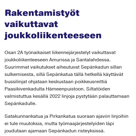
Rakentamistyöt
vaikuttavat
joukkoliikenteeseen
Osan 2A työnaikaiset liikennejärjestelyt vaikuttavat
joukkoliikenteeseen Amurissa ja Santalahdessa.
Suurimmat vaikutukset aiheutuvat Sepänkadun sillan
sulkemisesta, sillä Sepänkatua tällä hetkellä käyttävät
bussilinjat ohjataan keskustaan poikkeusreittiä
Paasikivenkadulta Hämeenpuistoon. Siltatöiden
valmistuttua kesällä 2022 linjoja pystytään palauttamaan
Sepänkadulle.
Satakunnankatua ja Pirkankatua suoraan ajaviin linjoihin
ei tule muutoksia, mutta työmaajärjestelyiden läpi
joudutaan ajamaan Sepänkadun risteyksissä.