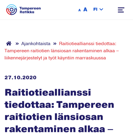
Siirry sisältöön
A
FI
A
Ajankohtaista
Raitiotieallianssi tiedottaa:
Tampereen raitiotien länsiosan rakentaminen alkaa –
liikennejärjestelyt ja työt käyntiin marraskuussa
27.10.2020
Raitiotieallianssi
tiedottaa: Tampereen
raitiotien länsiosan
rakentaminen alkaa –