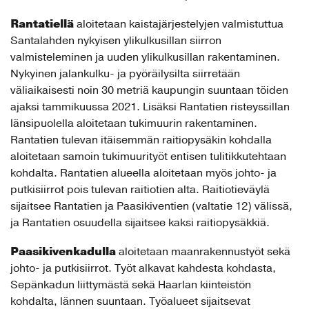
Rantatiellä
aloitetaan kaistajärjestelyjen valmistuttua
Santalahden nykyisen ylikulkusillan siirron
valmisteleminen ja uuden ylikulkusillan rakentaminen.
Nykyinen jalankulku- ja pyöräilysilta siirretään
väliaikaisesti noin 30 metriä kaupungin suuntaan töiden
ajaksi tammikuussa 2021. Lisäksi Rantatien risteyssillan
länsipuolella aloitetaan tukimuurin rakentaminen.
Rantatien tulevan itäisemmän raitiopysäkin kohdalla
aloitetaan samoin tukimuurityöt entisen tulitikkutehtaan
kohdalta. Rantatien alueella aloitetaan myös johto- ja
putkisiirrot pois tulevan raitiotien alta. Raitiotieväylä
sijaitsee Rantatien ja Paasikiventien (valtatie 12) välissä,
ja Rantatien osuudella sijaitsee kaksi raitiopysäkkiä.
Paasikivenkadulla
aloitetaan maanrakennustyöt sekä
johto- ja putkisiirrot. Työt alkavat kahdesta kohdasta,
Sepänkadun liittymästä sekä Haarlan kiinteistön
kohdalta, lännen suuntaan. Työalueet sijaitsevat