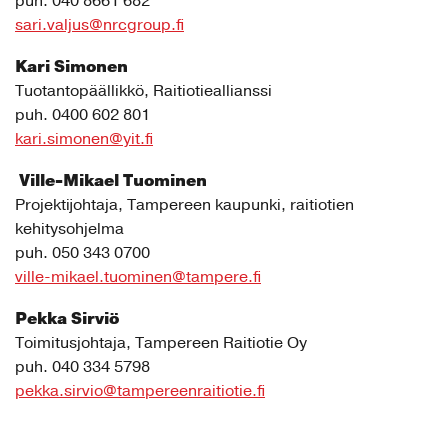
puh. 040 8661 682
sari.valjus@nrcgroup.fi
Kari Simonen
Tuotantopäällikkö, Raitiotieallianssi
puh. 0400 602 801
kari.simonen@yit.fi
Ville-Mikael Tuominen
Projektijohtaja, Tampereen kaupunki, raitiotien
kehitysohjelma
puh. 050 343 0700
ville-mikael.tuominen@tampere.fi
Pekka Sirviö
Toimitusjohtaja, Tampereen Raitiotie Oy
puh. 040 334 5798
pekka.sirvio@tampereenraitiotie.fi