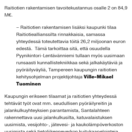
Raitiotien rakentamisen tavoitekustannus osalle 2 on 84,9
M€.
– Raitiotien rakentamisen lisäksi kaupunki tilaa
Raitiotieallianssilta rinnakkaisia, samassa
yhteydessä toteutettavia töitä 26,2 miljoonan euron
edestä. Tämä tarkoittaa sitä, että osuudella
Pyynikintori-Lentävänniemi tullaan myös uusimaan
runsaasti kunnallistekniikkaa sekä jalkakäytäviä ja
pyöräilyväyliä, Tampereen kaupungin raitiotien
Ville-Mikael
kehitysohjelman projektijohtaja
Tuominen
Kaupungin erikseen tilaamat ja raitiotien yhteydessä
tehtävät työt ovat mm. seudullisen pyöräilyreitin ja
jalankulkuyhteyksien parantamista, Santalahteen
rakennettava uusi jalankulkusilta, katuvalaistuksen
uusimista, vesijohto-, jätevesi- ja kaukolämpöverkoston
uusimista sekä tietoliikenneverkon kuitukaapelointeja.