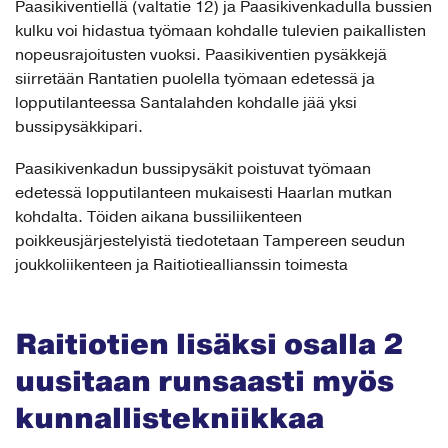
Paasikiventiellä (valtatie 12) ja Paasikivenkadulla bussien
kulku voi hidastua työmaan kohdalle tulevien paikallisten
nopeusrajoitusten vuoksi. Paasikiventien pysäkkejä
siirretään Rantatien puolella työmaan edetessä ja
lopputilanteessa Santalahden kohdalle jää yksi
bussipysäkkipari.
Paasikivenkadun bussipysäkit poistuvat työmaan
edetessä lopputilanteen mukaisesti Haarlan mutkan
kohdalta. Töiden aikana bussiliikenteen
poikkeusjärjestelyistä tiedotetaan Tampereen seudun
joukkoliikenteen ja Raitiotieallianssin toimesta
Raitiotien lisäksi osalla 2
uusitaan runsaasti myö
s
kunnallistekniikkaa