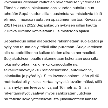
kokonaisuudessaan raitiotien rakentamisen yhteydessä.
Tämän vuoden lokakuusta ensi vuoden huhtikuuhun
tehdään Sepänkadun sillan uusimista valmistelevia töitä
eli muun muassa rautatien opastimien siirtoa. Keväästä
2021 kesään 2022 Sepänkadun nykyisen sillan kautta
kulkeva liikenne katkaistaan uusimistöiden ajaksi.
Sepänkadun sillan alapuolelle rakennetaan suojakatos ja
nykyinen rautatien ylittävä silta puretaan. Suojakatoksen
alla rautatieliikenne kulkee töiden aikana normaalisti.
Suojakatoksen päälle rakennetaan kokonaan uusi silta,
joka mitoitetaan kaikille kulkumuodoille ns.
sekaliikenneväyläksi (raitiotieliikenne, autoliikenne,
jalankulku ja pyöräily). Silta levenee enimmillään yli 40-
metriseksi eli yli kaksi kertaa nykyistä leveämmäksi, sillä
sillan nykyinen leveys on vajaat 16 metriä. Sillan
rakentamistyöt vaativat myös sähköratamuutoksia
rautatielle sekä yhteensovitusta junaliikenteen kanssa.