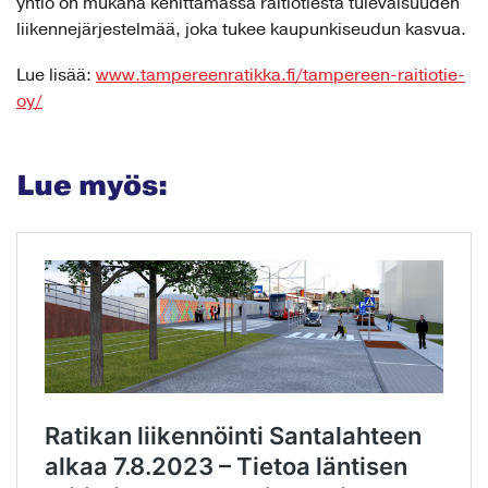
yhtiö on mukana kehittämässä raitiotiestä tulevaisuuden
liikennejärjestelmää, joka tukee kaupunkiseudun kasvua.
Lue lisää:
www.tampereenratikka.fi/tampereen-raitiotie-
oy/
Lue myös: