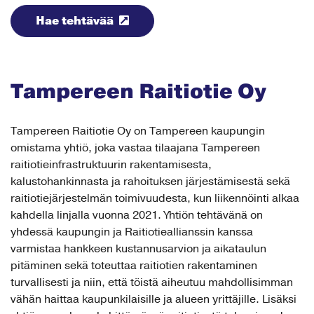
Hae tehtävää
Tampereen Raitiotie Oy
Tampereen Raitiotie Oy on Tampereen kaupungin
omistama yhtiö, joka vastaa tilaajana Tampereen
raitiotieinfrastruktuurin rakentamisesta,
kalustohankinnasta ja rahoituksen järjestämisestä sekä
raitiotiejärjestelmän toimivuudesta, kun liikennöinti alkaa
kahdella linjalla vuonna 2021. Yhtiön tehtävänä on
yhdessä kaupungin ja Raitiotieallianssin kanssa
varmistaa hankkeen kustannusarvion ja aikataulun
pitäminen sekä toteuttaa raitiotien rakentaminen
turvallisesti ja niin, että töistä aiheutuu mahdollisimman
vähän haittaa kaupunkilaisille ja alueen yrittäjille. Lisäksi