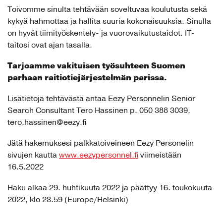
Toivomme sinulta tehtävään soveltuvaa koulutusta sekä
kykyä hahmottaa ja hallita suuria kokonaisuuksia. Sinulla
on hyvät tiimityöskentely- ja vuorovaikutustaidot. IT-
taitosi ovat ajan tasalla.
Tarjoamme vakituisen työsuhteen Suomen
parhaan raitiotiejärjestelmän parissa.
Lisätietoja tehtävästä antaa Eezy Personnelin Senior
Search Consultant Tero Hassinen p. 050 388 3039,
tero.hassinen@eezy.fi
Jätä hakemuksesi palkkatoiveineen Eezy Personelin
sivujen kautta
www.eezypersonnel.fi
viimeistään
16.5.2022
Haku alkaa 29. huhtikuuta 2022 ja päättyy 16. toukokuuta
2022, klo 23.59 (Europe/Helsinki)