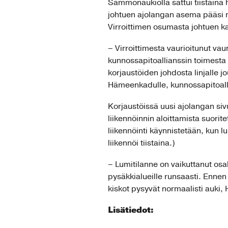
Sammonaukiolla sattui tiistaina 
johtuen ajolangan asema pääsi m
Virroittimen osumasta johtuen kan
– Virroittimesta vaurioitunut 
kunnossapitoallianssin toimesta l
korjaustöiden johdosta linjalle jo
Hämeenkadulle, kunnossapitoall
Korjaustöissä uusi ajolangan siv
liikennöinnin aloittamista suorite
liikennöinti käynnistetään, kun lu
liikennöi tiistaina.)
– Lumitilanne on vaikuttanut osalt
pysäkkialueille runsaasti. Ennen 
kiskot pysyvät normaalisti auki,
Lisätiedot: