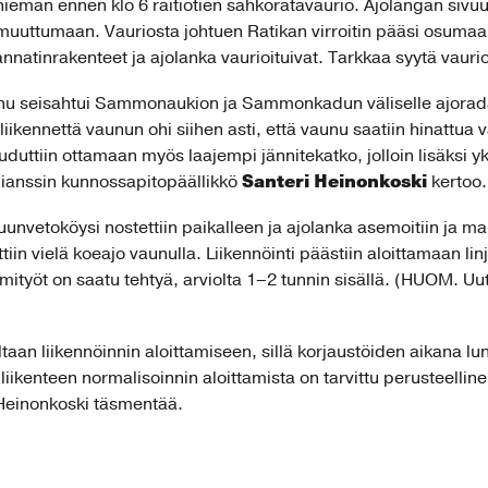
hieman ennen klo 6 raitiotien sähköratavaurio. Ajolangan sivuun
uuttumaan. Vauriosta johtuen Ratikan virroitin pääsi osumaan 
natinrakenteet ja ajolanka vaurioituivat. Tarkkaa syytä vauriol
vaunu seisahtui Sammonaukion ja Sammonkadun väliselle ajora
iikennettä vaunun ohi siihen asti, että vaunu saatiin hinattua 
uduttiin ottamaan myös laajempi jännitekatko, jolloin lisäksi yks
Santeri Heinonkoski
ianssin kunnossapitopäällikkö
kertoo.
uunvetoköysi nostettiin paikalleen ja ajolanka asemoitiin ja ma
ttiin vielä koeajo vaunulla. Liikennöinti päästiin aloittamaan linj
mityöt on saatu tehtyä, arviolta 1–2 tunnin sisällä. (HUOM. Uuti
aan liikennöinnin aloittamiseen, sillä korjaustöiden aikana lunt
liikenteen normalisoinnin aloittamista on tarvittu perusteellin
 Heinonkoski täsmentää.