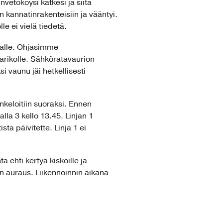
vetoköysi katkesi ja siitä
kannatinrakenteisiin ja vääntyi.
le ei vielä tiedetä.
dalle. Ohjasimme
varikolle. Sähköratavaurion
i vaunu jäi hetkellisesti
nkeloitiin suoraksi. Ennen
alla 3 kello 13.45. Linjan 1
sta päivitette. Linja 1 ei
a ehti kertyä kiskoille ja
en auraus. Liikennöinnin aikana