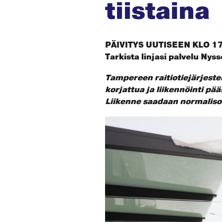
tiistaina
PÄIVITYS
UUTISEEN KLO 17.01
Tarkista linjasi palvelu Nys
Tampereen raitiotiejärjeste
korjattua ja liikennöinti p
Liikenne saadaan normalisoi