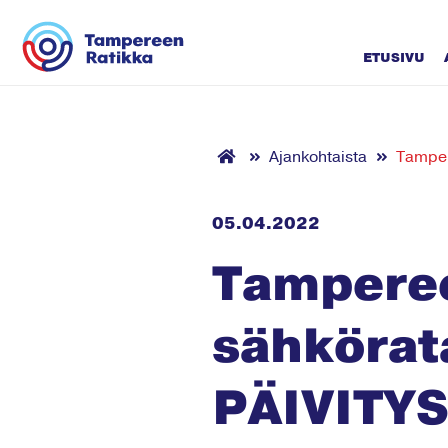
Siirry sisältöön
ETUSIVU
Ajankohtaista
Tampere
05.04.2022
Tamperee
sähkörata
PÄIVITYS: