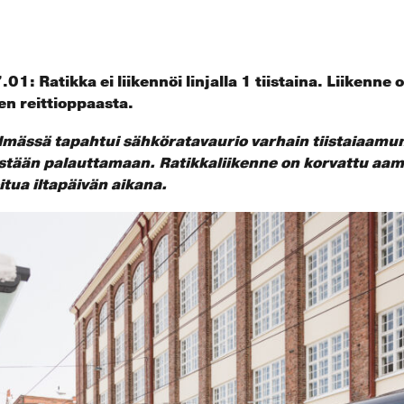
: Ratikka ei liikennöi linjalla 1 tiistaina. Liikenne o
sen reittioppaasta.
lmässä tapahtui sähköratavaurio varhain tiistaiaamun
äästään palauttamaan. Ratikkaliikenne on korvattu aam
tua iltapäivän aikana.