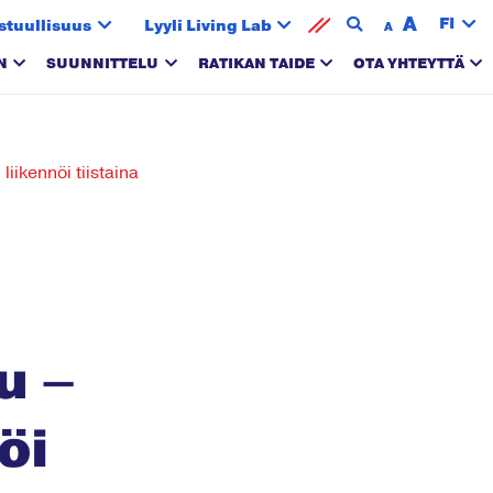
A
FI
stuullisuus
Lyyli Living Lab
A
N
SUUNNITTELU
RATIKAN TAIDE
OTA YHTEYTTÄ
iikennöi tiistaina
u –
öi