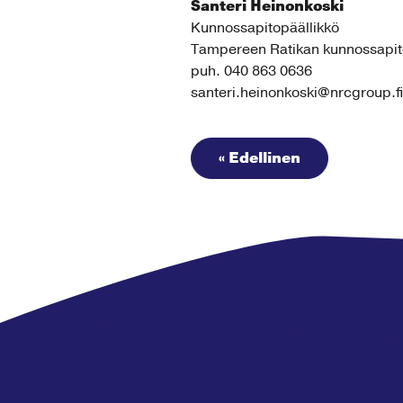
Santeri Heinonkoski
Kunnossapitopäällikkö
Tampereen Ratikan kunnossapito
puh. 040 863 0636
santeri.heinonkoski@nrcgroup.fi
« Edellinen