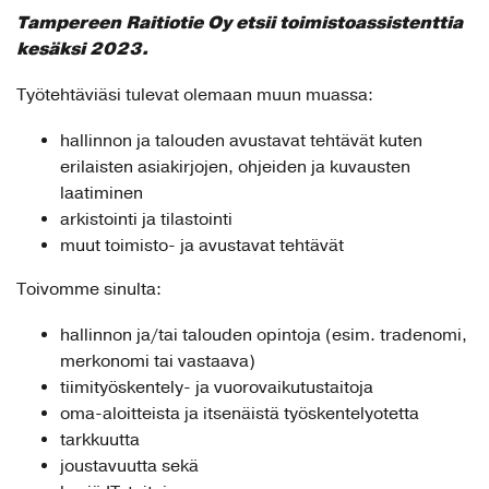
Tampereen Raitiotie Oy etsii toimistoassistenttia
kesäksi 2023.
Työtehtäviäsi tulevat olemaan muun muassa:
hallinnon ja talouden avustavat tehtävät kuten
erilaisten asiakirjojen, ohjeiden ja kuvausten
laatiminen
arkistointi ja tilastointi
muut toimisto- ja avustavat tehtävät
Toivomme sinulta:
hallinnon ja/tai talouden opintoja (esim. tradenomi,
merkonomi tai vastaava)
tiimityöskentely- ja vuorovaikutustaitoja
oma-aloitteista ja itsenäistä työskentelyotetta
tarkkuutta
joustavuutta sekä