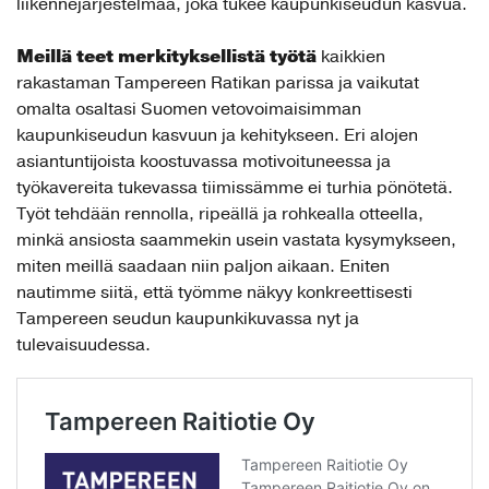
liikennejärjestelmää, joka tukee kaupunkiseudun kasvua.
Meillä teet merkityksellistä työtä
kaikkien
rakastaman Tampereen Ratikan parissa ja vaikutat
omalta osaltasi Suomen vetovoimaisimman
kaupunkiseudun kasvuun ja kehitykseen. Eri alojen
asiantuntijoista koostuvassa motivoituneessa ja
työkavereita tukevassa tiimissämme ei turhia pönötetä.
Työt tehdään rennolla, ripeällä ja rohkealla otteella,
minkä ansiosta saammekin usein vastata kysymykseen,
miten meillä saadaan niin paljon aikaan. Eniten
nautimme siitä, että työmme näkyy konkreettisesti
Tampereen seudun kaupunkikuvassa nyt ja
tulevaisuudessa.