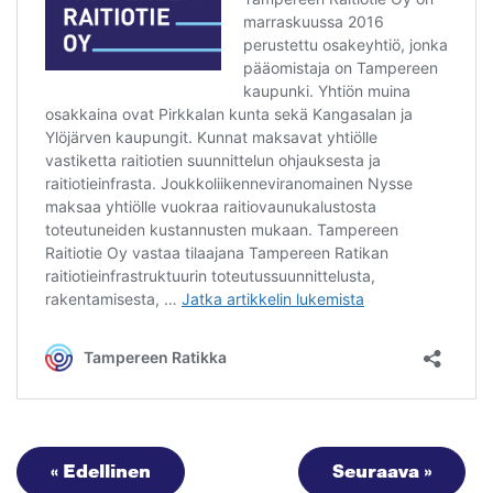
« Edellinen
Seuraava »