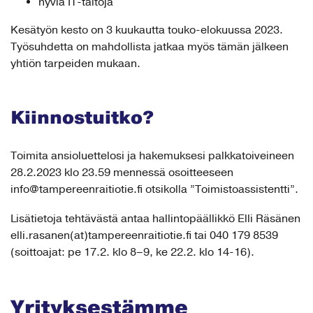
hyviä IT-taitoja
Kesätyön kesto on 3 kuukautta touko-elokuussa 2023.
Työsuhdetta on mahdollista jatkaa myös tämän jälkeen
yhtiön tarpeiden mukaan.
Kiinnostuitko?
Toimita ansioluettelosi ja hakemuksesi palkkatoiveineen
28.2.2023 klo 23.59 mennessä osoitteeseen
info@tampereenraitiotie.fi otsikolla ”Toimistoassistentti”.
Lisätietoja tehtävästä antaa hallintopäällikkö Elli Räsänen
elli.rasanen(at)tampereenraitiotie.fi tai 040 179 8539
(soittoajat: pe 17.2. klo 8–9, ke 22.2. klo 14-16).
Yrityksestämme