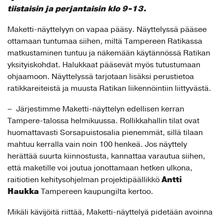
tiistaisin ja perjantaisin klo 9-13.
Maketti-näyttelyyn on vapaa pääsy. Näyttelyssä pääsee
ottamaan tuntumaa siihen, miltä Tampereen Ratikassa
matkustaminen tuntuu ja näkemään käytännössä Ratikan
yksityiskohdat. Halukkaat pääsevät myös tutustumaan
ohjaamoon. Näyttelyssä tarjotaan lisäksi perustietoa
ratikkareiteistä ja muusta Ratikan liikennöintiin liittyvästä.
– Järjestimme Maketti-näyttelyn edellisen kerran
Tampere-talossa helmikuussa. Rollikkahallin tilat ovat
huomattavasti Sorsapuistosalia pienemmät, sillä tilaan
mahtuu kerralla vain noin 100 henkeä. Jos näyttely
herättää suurta kiinnostusta, kannattaa varautua siihen,
että maketille voi joutua jonottamaan hetken ulkona,
Antti
raitiotien kehitysohjelman projektipäällikkö
Haukka
Tampereen kaupungilta kertoo.
Mikäli kävijöitä riittää, Maketti-näyttelyä pidetään avoinna