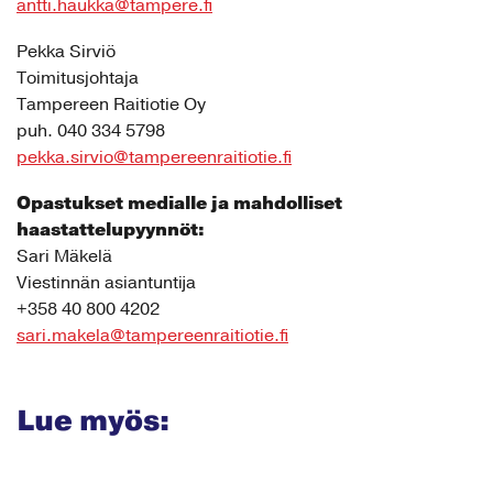
antti.haukka@tampere.fi
Pekka Sirviö
Toimitusjohtaja
Tampereen Raitiotie Oy
puh. 040 334 5798
pekka.sirvio@tampereenraitiotie.fi
Opastukset medialle ja mahdolliset
haastattelupyynnöt:
Sari Mäkelä
Viestinnän asiantuntija
+358 40 800 4202
sari.makela@tampereenraitiotie.fi
Lue myös: