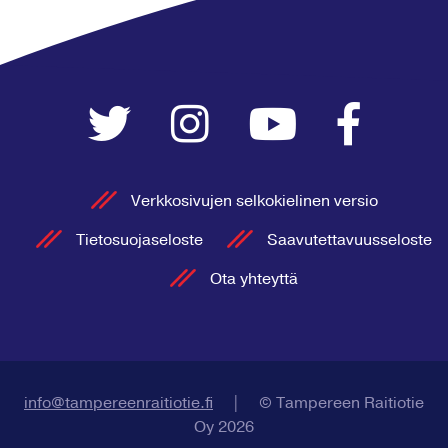
Verkkosivujen selkokielinen versio
Tietosuojaseloste
Saavutettavuusseloste
Ota yhteyttä
info@tampereenraitiotie.fi
|
© Tampereen Raitiotie
Oy 2026