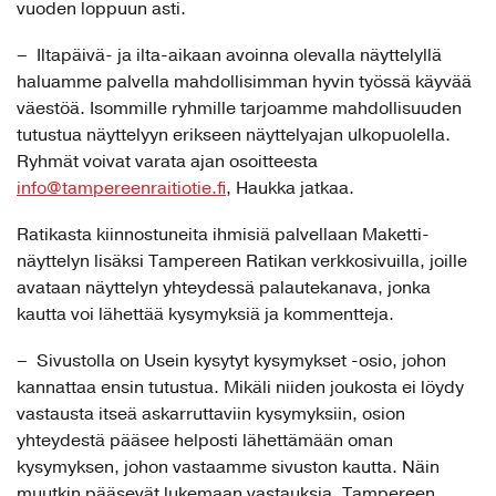
vuoden loppuun asti.
– Iltapäivä- ja ilta-aikaan avoinna olevalla näyttelyllä
haluamme palvella mahdollisimman hyvin työssä käyvää
väestöä. Isommille ryhmille tarjoamme mahdollisuuden
tutustua näyttelyyn erikseen näyttelyajan ulkopuolella.
Ryhmät voivat varata ajan osoitteesta
info@tampereenraitiotie.fi
, Haukka jatkaa.
Ratikasta kiinnostuneita ihmisiä palvellaan Maketti-
näyttelyn lisäksi Tampereen Ratikan verkkosivuilla, joille
avataan näyttelyn yhteydessä palautekanava, jonka
kautta voi lähettää kysymyksiä ja kommentteja.
– Sivustolla on Usein kysytyt kysymykset -osio, johon
kannattaa ensin tutustua. Mikäli niiden joukosta ei löydy
vastausta itseä askarruttaviin kysymyksiin, osion
yhteydestä pääsee helposti lähettämään oman
kysymyksen, johon vastaamme sivuston kautta. Näin
muutkin pääsevät lukemaan vastauksia, Tampereen