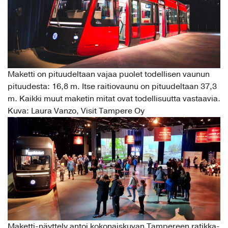
Maketti on pituudeltaan vajaa puolet todellisen vaunun
pituudesta: 16,8 m. Itse raitiovaunu on pituudeltaan 37,3
m. Kaikki muut maketin mitat ovat todellisuutta vastaavia.
Kuva: Laura Vanzo, Visit Tampere Oy
Maketti-näyttely antoi kokonaiskuvan Tampereen ratikka-