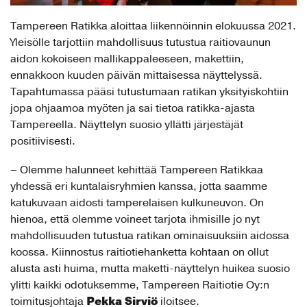
Tampereen Ratikka aloittaa liikennöinnin elokuussa 2021.
Yleisölle tarjottiin mahdollisuus tutustua raitiovaunun
aidon kokoiseen mallikappaleeseen, makettiin,
ennakkoon kuuden päivän mittaisessa näyttelyssä.
Tapahtumassa pääsi tutustumaan ratikan yksityiskohtiin
jopa ohjaamoa myöten ja sai tietoa ratikka-ajasta
Tampereella. Näyttelyn suosio yllätti järjestäjät
positiivisesti.
– Olemme halunneet kehittää Tampereen Ratikkaa
yhdessä eri kuntalaisryhmien kanssa, jotta saamme
katukuvaan aidosti tamperelaisen kulkuneuvon. On
hienoa, että olemme voineet tarjota ihmisille jo nyt
mahdollisuuden tutustua ratikan ominaisuuksiin aidossa
koossa. Kiinnostus raitiotiehanketta kohtaan on ollut
alusta asti huima, mutta maketti-näyttelyn huikea suosio
ylitti kaikki odotuksemme, Tampereen Raitiotie Oy:n
Pekka Sirviö
toimitusjohtaja
iloitsee.