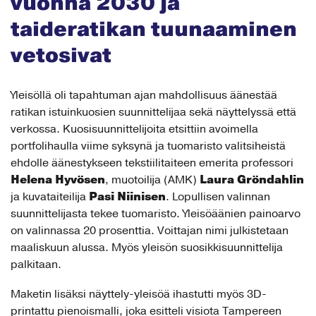
vuonna 2030 ja
taideratikan tuunaaminen
vetosivat
Yleisöllä oli tapahtuman ajan mahdollisuus äänestää
ratikan istuinkuosien suunnittelijaa sekä näyttelyssä että
verkossa. Kuosisuunnittelijoita etsittiin avoimella
portfolihaulla viime syksynä ja tuomaristo valitsiheistä
ehdolle äänestykseen tekstiilitaiteen emerita professori
Helena Hyvösen
Laura Gröndahlin
, muotoilija (AMK)
Pasi Niinisen
ja kuvataiteilija
. Lopullisen valinnan
suunnittelijasta tekee tuomaristo. Yleisöäänien painoarvo
on valinnassa 20 prosenttia. Voittajan nimi julkistetaan
maaliskuun alussa. Myös yleisön suosikkisuunnittelija
palkitaan.
Maketin lisäksi näyttely-yleisöä ihastutti myös 3D-
printattu pienoismalli, joka esitteli visiota Tampereen