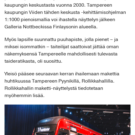
kaupungin keskustasta vuonna 2030. Tampereen
kaupungin Viiden tähden keskusta -kehittämisohjelman
1:1000 pienoismallia voi ihastella näyttelyn jälkeen
Galleria Nottbeckissa Finlaysonin alueella.
Myös lapsille suunnattu puuhapiste, jolla pienet – ja
miksei isommatkin – taiteilijat saattoivat jättää oman
näkemyksensä Tampereelle mahdollisesti tulevasta
taideratikasta, oli suosittu.
Yleisö pääsee seuraavan kerran ihailemaan makettia
huhtikuussa Tampereen Pyynikillä, Rollikkahallilla.
Rollikkahallin maketti-näyttelystä tiedotetaan
myöhemmin lisää.