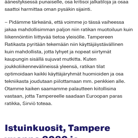
äänestyksessä punaiselle, osa kritisoi jalkatiloja ja osaa
saattoi harmittaa oman pysäkin sijainti.
– Pidämme tärkeänä, että voimme jo tässä vaiheessa
jakaa mahdollisimman paljon niin ratikan muotoiluun kuin
liikennöintiin liittyvää tietoa yleisölle. Tampereen
Ratikasta pyritään tekemään niin käyttäjäystävällinen
kuin mahdollista, jotta lyhyet ja nopeat siirtymät
kaupungin sisällä sujuvat mutkitta. Kuten
joukkoliikennevälineissä yleensä, ratikan tilat
optimoidaan kaikki käyttäjäryhmät huomioiden ja osa
tekniikasta joudutaan piilottamaan mm. penkkien alle.
Otamme kaiken saamamme palautteen kiitollisina
vastaan, jotta Tampereelle saadaan Euroopan paras
ratikka, Sirviö toteaa.
Istuinkuosit, Tampere