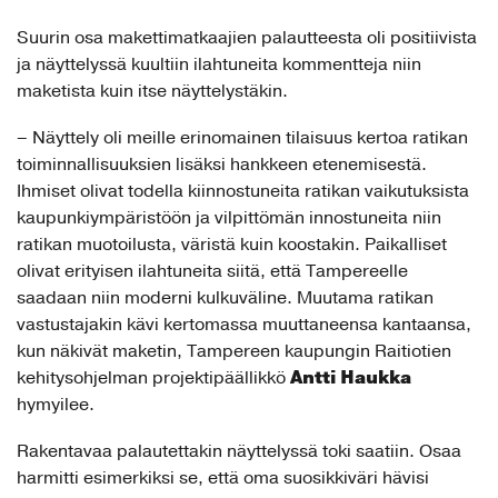
Suurin osa makettimatkaajien palautteesta oli positiivista
ja näyttelyssä kuultiin ilahtuneita kommentteja niin
maketista kuin itse näyttelystäkin.
– Näyttely oli meille erinomainen tilaisuus kertoa ratikan
toiminnallisuuksien lisäksi hankkeen etenemisestä.
Ihmiset olivat todella kiinnostuneita ratikan vaikutuksista
kaupunkiympäristöön ja vilpittömän innostuneita niin
ratikan muotoilusta, väristä kuin koostakin. Paikalliset
olivat erityisen ilahtuneita siitä, että Tampereelle
saadaan niin moderni kulkuväline. Muutama ratikan
vastustajakin kävi kertomassa muuttaneensa kantaansa,
kun näkivät maketin, Tampereen kaupungin Raitiotien
Antti Haukka
kehitysohjelman projektipäällikkö
hymyilee.
Rakentavaa palautettakin näyttelyssä toki saatiin. Osaa
harmitti esimerkiksi se, että oma suosikkiväri hävisi