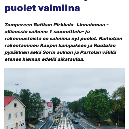
puolet valmiina
Tampereen Ratikan Pirkkala–Linnainmaa -
allianssin vaiheen 1 suunnittelu- ja
rakennustöistä on valmiina nyt puolet. Raitiotien
rakentaminen Kaupin kampuksen ja Ruotulan
pysäkkien sekä Sorin aukion ja Partolan välillä
etenee hieman edellä aikataulua.