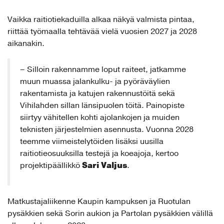
Vaikka raitiotiekaduilla alkaa näkyä valmista pintaa,
riittää työmaalla tehtävää vielä vuosien 2027 ja 2028
aikanakin.
– Silloin rakennamme loput raiteet, jatkamme
muun muassa jalankulku- ja pyöräväylien
rakentamista ja katujen rakennustöitä sekä
Vihilahden sillan länsipuolen töitä. Painopiste
siirtyy vähitellen kohti ajolankojen ja muiden
teknisten järjestelmien asennusta. Vuonna 2028
teemme viimeistelytöiden lisäksi uusilla
raitiotieosuuksilla testejä ja koeajoja, kertoo
Sari Valjus
projektipäällikkö
.
Matkustajaliikenne Kaupin kampuksen ja Ruotulan
pysäkkien sekä Sorin aukion ja Partolan pysäkkien välillä