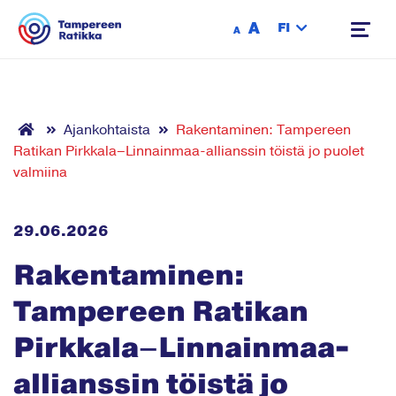
Siirry sisältöön
A
FI
A
Ajankohtaista
Rakentaminen: Tampereen
Ratikan Pirkkala–Linnainmaa-allianssin töistä jo puolet
valmiina
29.06.2026
Rakentaminen:
Tampereen Ratikan
Pirkkala–Linnainmaa-
allianssin töistä jo