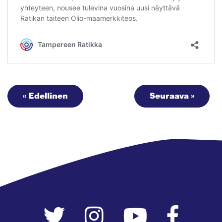
« Edellinen
Seuraava »