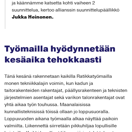
ja käännämme katsetta kohti vaiheen 2
suunnittelua, kertoo allianssin suunnittelupäällikkö
Jukka Heinonen.
Työmailla hyödynnetään
kesäaika tehokkaasti
Tänä kesänä rakennetaan kaikilla Ratikkatyömailla
monen tekniikkalajin voimin, kun kadun ja
taitorakenteiden rakentajat, päällysrakenteen ja teknisten
järjestelmien asentajat sekä varikon talonrakentajat ovat
yhtä aikaa työn touhussa. Maanalaisissa
kunnallisteknisissä töissä ollaan jo loppusuoralla.
Loppuvuoden aikana työmaalla alkaa näyttää paikoin
valmiilta. Liikennettä siirretään pikkuhiljaa lopullisille