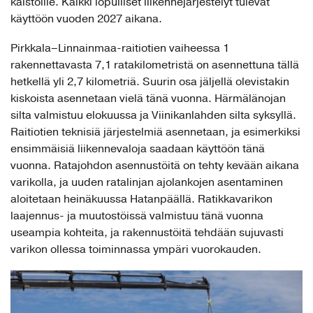
kaistoille. Kaikki lopulliset liikennejärjestelyt tulevat
käyttöön vuoden 2027 aikana.
Pirkkala–Linnainmaa-raitiotien vaiheessa 1
rakennettavasta 7,1 ratakilometristä on asennettuna tällä
hetkellä yli 2,7 kilometriä. Suurin osa jäljellä olevistakin
kiskoista asennetaan vielä tänä vuonna. Härmälänojan
silta valmistuu elokuussa ja Viinikanlahden silta syksyllä.
Raitiotien teknisiä järjestelmiä asennetaan, ja esimerkiksi
ensimmäisiä liikennevaloja saadaan käyttöön tänä
vuonna. Ratajohdon asennustöitä on tehty kevään aikana
varikolla, ja uuden ratalinjan ajolankojen asentaminen
aloitetaan heinäkuussa Hatanpäällä. Ratikkavarikon
laajennus- ja muutostöissä valmistuu tänä vuonna
useampia kohteita, ja rakennustöitä tehdään sujuvasti
varikon ollessa toiminnassa ympäri vuorokauden.