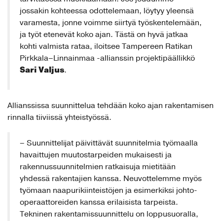
jossakin kohteessa odottelemaan, löytyy yleensä
varamesta, jonne voimme siirtyä työskentelemään,
ja työt etenevät koko ajan. Tästä on hyvä jatkaa
kohti valmista rataa, iloitsee Tampereen Ratikan
Pirkkala–Linnainmaa -allianssin projektipäällikkö
Sari Valjus
.
Allianssissa suunnittelua tehdään koko ajan rakentamisen
rinnalla tiiviissä yhteistyössä.
– Suunnittelijat päivittävät suunnitelmia työmaalla
havaittujen muutostarpeiden mukaisesti ja
rakennussuunnitelmien ratkaisuja mietitään
yhdessä rakentajien kanssa. Neuvottelemme myös
työmaan naapurikiinteistöjen ja esimerkiksi johto-
operaattoreiden kanssa erilaisista tarpeista.
Tekninen rakentamissuunnittelu on loppusuoralla,