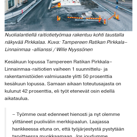
Nuolialantiellä raitiotietyömaa rakentuu kohti taustalla
näkyvää Pirkkalaa. Kuva: Tampereen Ratikan Pirkkala–
Linnainmaa -allianssi / Wille Nyyssönen
Kesäkuun lopussa Tampereen Ratikan Pirkkala–
Linnainmaa-raitiotien vaiheen 1 suunnittelu- ja
rakentamistöiden valmiusaste ylitti 50 prosenttia
kesäkuun lopussa. Samaan aikaan toteutusajasta on
kulunut 42 prosenttia, eli työt etenevät osin edellä
aikataulua.
– Työmme ovat edenneet hienosti ja nyt olemme
ylittäneet puolivälin merkkipaalun. Laajassa
hankkeessa etuna on, että työjärjestystä pystytään
tarvittaessa muokkaamaan. Jos joudumme