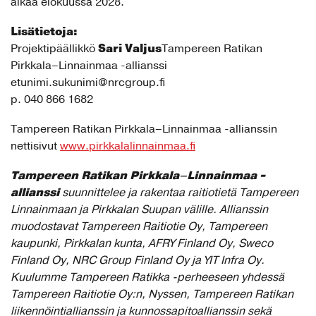
alkaa elokuussa 2028.
Lisätietoja:
Sari Valjus
Projektipäällikkö
Tampereen Ratikan
Pirkkala–Linnainmaa -allianssi
etunimi.sukunimi@nrcgroup.fi
p. 040 866 1682
Tampereen Ratikan Pirkkala–Linnainmaa -allianssin
nettisivut
www.pirkkalalinnainmaa.fi
Tampereen Ratikan Pirkkala–Linnainmaa -
allianssi
suunnittelee ja rakentaa raitiotietä Tampereen
Linnainmaan ja Pirkkalan Suupan välille. Allianssin
muodostavat Tampereen Raitiotie Oy, Tampereen
kaupunki, Pirkkalan kunta, AFRY Finland Oy, Sweco
Finland Oy, NRC Group Finland Oy ja YIT Infra Oy.
Kuulumme Tampereen Ratikka -perheeseen yhdessä
Tampereen Raitiotie Oy:n, Nyssen, Tampereen Ratikan
liikennöintiallianssin ja kunnossapitoallianssin sekä