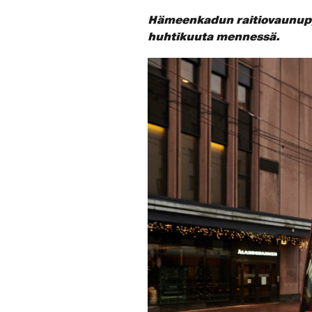
Hämeenkadun raitiovaunupys
huhtikuuta mennessä.