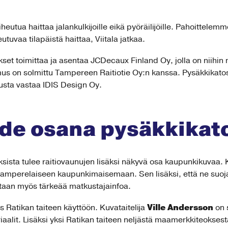
iheutua haittaa jalankulkijoille eikä pyöräilijöille. Pahoittelemm
eutuvaa tilapäistä haittaa, Viitala jatkaa.
et toimittaa ja asentaa JCDecaux Finland Oy, jolla on niihin 
s on solmittu Tampereen Raitiotie Oy:n kanssa. Pysäkkikato
lusta vastaa IDIS Design Oy.
ide osana pysäkkikat
ista tulee raitiovaunujen lisäksi näkyvä osa kaupunkikuvaa.
at tamperelaiseen kaupunkimaisemaan. Sen lisäksi, että ne suoj
rjotaan myös tärkeää matkustajainfoa.
Ville Andersson
s Ratikan taiteen käyttöön. Kuvataitelija
on 
aalit. Lisäksi yksi Ratikan taiteen neljästä maamerkkiteoksesta,