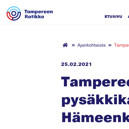
Siirry sisältöön
ETUSIVU
Ajankohtaista
Tamper
25.02.2021
Tamperee
pysäkkik
Hämeenk