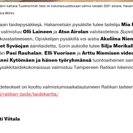
äkin kattava Tuulensilmät-teos on kokonaisuudessaan valmis kevään 2021 aikana. Havai
sia Works
Mia 
an taidepysäkkejä. Hakametsän pysäkille tulee taitelija
Olli Laineen
Atso Airolan
 valmistuu
ja
valotaideteos
Suovil
Akuliina Nie
kuvataiteeseen, Opiskelijan pysäkillä voi aistia
et Syväojan
Silja Merikal
äänitaidetta, Sorin aukiolle tulee
Pasi Rauhalan
Elli Vuorisen
Arttu Niemisen
video
ään
,
ja
nni Kytömäen
ja hänen työryhmänsä
luontoaiheinen san
ysäkkitaidekokonaisuus valmistuu Tampereen Ratikan liikennö
deteokset on koottu valmistumisaikatauluineen Ratikan taiteen
/ratikan-taide/taidekartta/
i Viitala