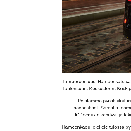
Tampereen uusi Hämeenkatu saa v
Tuulensuun, Keskustorin, Koskip
– Poistamme pysäkkilaituri
asennukset. Samalla teemme
JCDecauxin kehitys- ja tek
Hämeenkadulle ei ole tulossa py