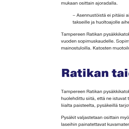
mukaan osittain ajoradalla.
– Asennustöistä ei pitäisi a
takseille ja huoltoajolle aih
Tampereen Ratikan pysäkkikatoks
vuoden sopimuskaudelle. Sopimu
mainostuloilla. Katosten muotoi
Ratikan ta
Tampereen Ratikan pysäkkikatoks
huolehdittu siitä, että ne istuv
liialta paisteelta, pysäkeillä ta
Pysäkit valjastetaan osittain myö
laseihin painatettavat kuvamateri