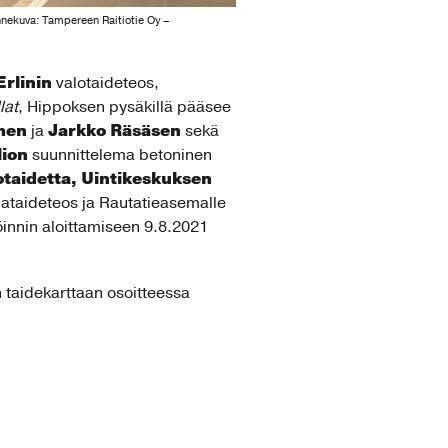
nnekuva: Tampereen Raitiotie Oy –
Erlinin
valotaideteos,
lat
, Hippoksen pysäkillä pääsee
men
Jarkko Räsäsen
ja
sekä
lion
suunnittelema betoninen
taidetta, Uintikeskuksen
ataideteos ja Rautatieasemalle
innin aloittamiseen 9.8.2021
 taidekarttaan osoitteessa