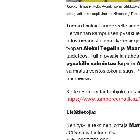
Jaakko Himasen koko Pyynikintorin ratikkapys
taidepysäkkikonsepti Jaakko Himanen / Fanta
Tämän lisäksi Tampereelle saada
Hervannan kampuksen pysäkille
tutustumaan Juliana Hyrrin sarja
Aleksi Tegelin
Maar
työpari
ja
taideteos, Tullin pysäkillä nähd
pysäkille valmistuu k
A
irjailija
valmistuu veistoskokonaisuus. P
mennessä.
Kaikki Ratikan taideohjelman tai
https://www.tampereenratikka.fi
Lisätietoja:
Matt
Kehitys- ja tekninen johtaja
JCDecaux Finland Oy