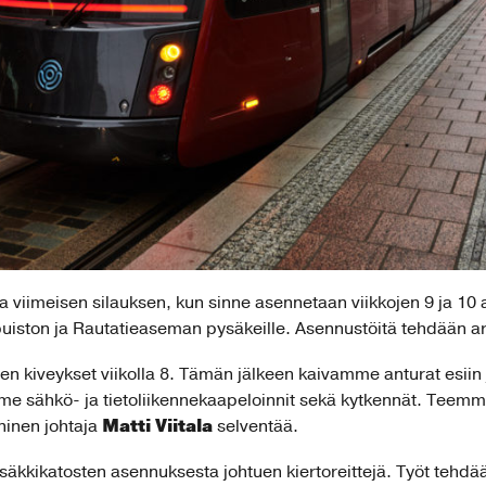
iimeisen silauksen, kun sinne asennetaan viikkojen 9 ja 10 
uiston ja Rautatieaseman pysäkeille. Asennustöitä tehdään a
en kiveykset viikolla 8. Tämän jälkeen kaivamme anturat esiin
 sähkö- ja tietoliikennekaapeloinnit sekä kytkennät. Teemme
Matti Viitala
ninen johtaja
selventää.
säkkikatosten asennuksesta johtuen kiertoreittejä. Työt tehdä