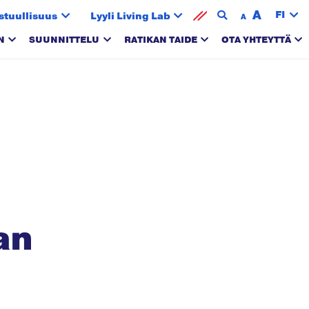
A
FI
stuullisuus
Lyyli Living Lab
A
N
SUUNNITTELU
RATIKAN TAIDE
OTA YHTEYTTÄ
an