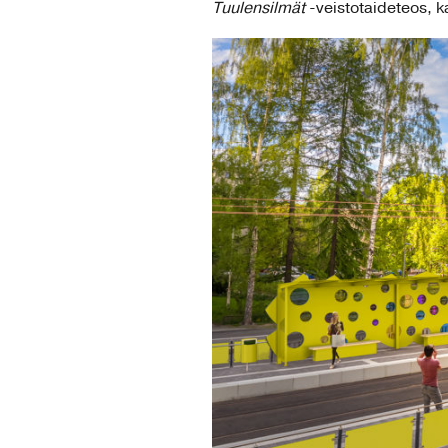
Tuulensilmät
-veistotaideteos, k