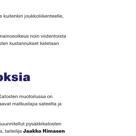
e kuitenkin joukkoliikenteelle,
mainosoikeus noin viidentoista
sten kustannukset katetaan
oksia
 Katosten muotoilussa on
aavat matkustajia sateelta ja
suunnitellut pysäkkikatosten
Jaakko Himasen
 taiteilija