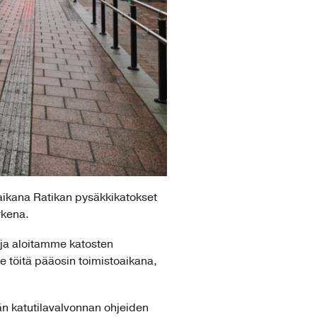
aikana Ratikan pysäkkikatokset
rkena.
 ja aloitamme katosten
 töitä pääosin toimistoaikana,
än katutilavalvonnan ohjeiden