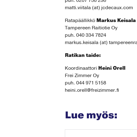
puh. 0207 758 236
matti.viitala (at) jcdecaux.com
Markus Keisala
Ratapäällikkö
Tampereen Raitiotie Oy
puh. 040 334 7824
markus.keisala (at) tampereenrait
Ratikan taide:
Heini Orell
Koordinaattori
Frei Zimmer Oy
puh. 044 971 5158
heini.orell@freizimmer.fi
Lue myös: