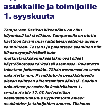
asukkaille ja toimijoille
1. syyskuuta
Tampereen Ratikan liikennöinti on ollut
käynnissä kaksi viikkoa. Tampereella on otettu
käyttöön täysin uusi raitiotiejärjestelmä uusine
vaunuineen. Testaus ja palautteen saaminen niin
liikenneympäristöstä kuin
matkustajakokemuksestakin ovat olleet
käyttöönotossa tärkeässä asemassa. Palautetta
toivotaan jatkossakin. Tähän mennessä on saatu
palautetta mm. Pyynikintorin pysäkkialueella
olevan vaihteen aiheuttamista äänistä. Saadun
palautteen perusteella keskiviikkona 1.
syyskuuta klo 17.00 järjestetään
keskustelutilaisuus Pyynikintorin alueen
asukkaiden ja toimijoiden kanssa. Tilaisuus