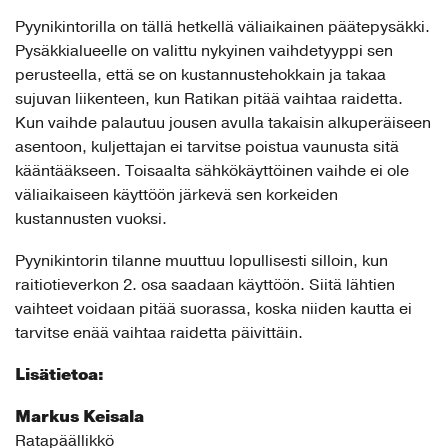
Pyynikintorilla on tällä hetkellä väliaikainen päätepysäkki.
Pysäkkialueelle on valittu nykyinen vaihdetyyppi sen
perusteella, että se on kustannustehokkain ja takaa
sujuvan liikenteen, kun Ratikan pitää vaihtaa raidetta.
Kun vaihde palautuu jousen avulla takaisin alkuperäiseen
asentoon, kuljettajan ei tarvitse poistua vaunusta sitä
kääntääkseen. Toisaalta sähkökäyttöinen vaihde ei ole
väliaikaiseen käyttöön järkevä sen korkeiden
kustannusten vuoksi.
Pyynikintorin tilanne muuttuu lopullisesti silloin, kun
raitiotieverkon 2. osa saadaan käyttöön. Siitä lähtien
vaihteet voidaan pitää suorassa, koska niiden kautta ei
tarvitse enää vaihtaa raidetta päivittäin.
Lisätietoa:
Markus Keisala
Ratapäällikkö