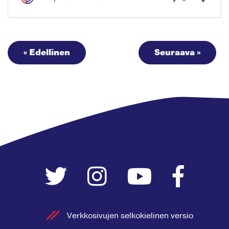
« Edellinen
Seuraava »
Verkkosivujen selkokielinen versio