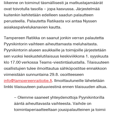
liikenne on toiminut täsmällisesti ja matkustajamäärät
ovat toivotulla tasolla – jopa kasvussa. Järjestelmää
kuitenkin kehitetään edelleen saadun palautteen
perusteella. Palautetta Ratikasta voi antaa Nyssen
asiakaspalvelukanavien kautta.
Tampereen Ratikka on saanut jonkin verran palautetta
Pyynikintorin vaihteen aiheuttamasta meluhaitasta.
Pyynikintorin alueen asukkaille ja toimijoille järjestetään
sen vuoksi keskustelutilaisuus keskiviikkona 1. syyskuuta
klo 17.00 verkossa Teams-viestintäalustalla. Tilaisuuteen
osallistujien tulee ilmoittautua sähköpostitse ennakkoon
viimeistään sunnuntaina 29.8. osoitteeseen
info@tampereenraitiotie.fi
. Ilmoittautuneille lähetetään
linkki tilaisuuteen paluuviestinä ennen tilaisuuden alkua.
– Olemme saaneet yhteydenottoja Pyynikintorilla
ääntä aiheuttavasta vaihteesta. Vaihde on
toimintaperiaatteeltaan jousipalautteinen ja toimii