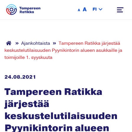
Siirry sisältöön
A
FI
A
Ajankohtaista
Tampereen Ratikka järjestää
keskustelutilaisuuden Pyynikintorin alueen asukkaille ja
toimijoille 1. syyskuuta
24.08.2021
Tampereen Ratikka
järjestää
keskustelutilaisuuden
Pyynikintorin alueen