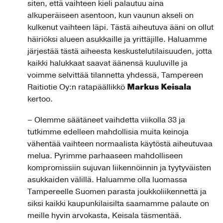
siten, että vaihteen kieli palautuu aina
alkuperäiseen asentoon, kun vaunun akseli on
kulkenut vaihteen läpi. Tästä aiheutuva ääni on ollut
häiriöksi alueen asukkaille ja yrittäjille. Haluamme
järjestää tästä aiheesta keskustelutilaisuuden, jotta
kaikki halukkaat saavat äänensä kuuluville ja
voimme selvittää tilannetta yhdessä, Tampereen
Markus Keisala
Raitiotie Oy:n ratapäällikkö
kertoo.
– Olemme säätäneet vaihdetta viikolla 33 ja
tutkimme edelleen mahdollisia muita keinoja
vähentää vaihteen normaalista käytöstä aiheutuvaa
melua. Pyrimme parhaaseen mahdolliseen
kompromissiin sujuvan liikennöinnin ja tyytyväisten
asukkaiden välillä. Haluamme olla luomassa
Tampereelle Suomen parasta joukkoliikennettä ja
siksi kaikki kaupunkilaisilta saamamme palaute on
meille hyvin arvokasta, Keisala täsmentää.