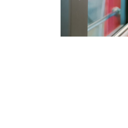
Tampereen Ratikan kuljettajana 
matkustajien turvallisuudesta ja 
mukaan.
Kuljettajana työskentelet VR:llä 
pääkaupunkiseudun ja Etelä-Suom