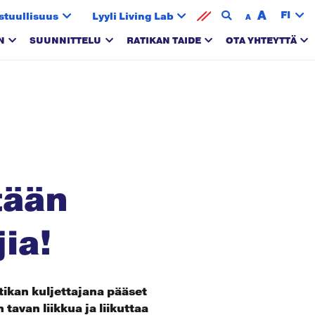
A
FI
stuullisuus
Lyyli Living Lab
A
N
SUUNNITTELU
RATIKAN TAIDE
OTA YHTEYTTÄ
tään
ia!
ikan kuljettajana pääset
avan liikkua ja liikuttaa