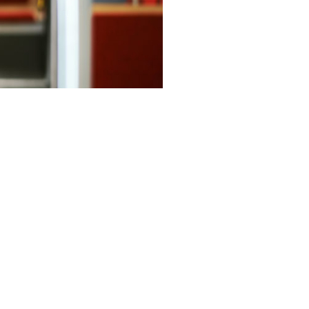
n palvelua ja vastaat
esti ja täsmällisesti aikataulun
tikan lisäksi myös
nöinnistä.