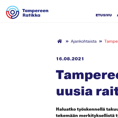
Siirry sisältöön
ETUSIVU
Ajankohtaista
Tampere
16.08.2021
Tamperee
uusia rai
Haluatko työskennellä taku
tekemään merkityksellistä t