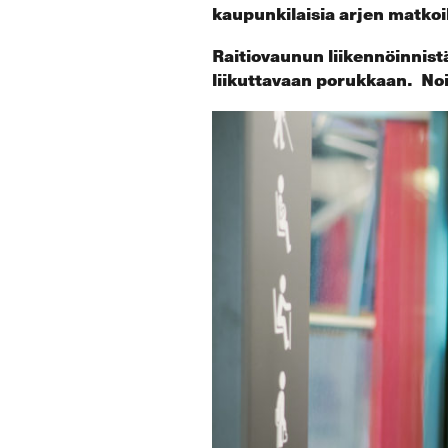
kaupunkilaisia arjen matkoi
Raitiovaunun liikennöinnist
liikuttavaan porukkaan. No