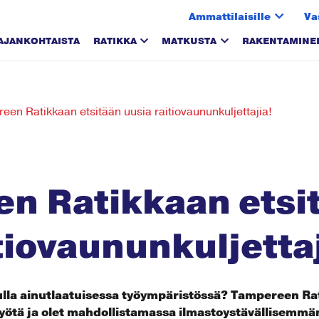
Ammattilaisille
Va
AJANKOHTAISTA
RATIKKA
MATKUSTA
RAKENTAMINE
en Ratikkaan etsitään uusia raitiovaununkuljettajia!
n Ratikkaan etsi
tiovaununkuljettaj
ulla ainutlaatuisessa työympäristössä? Tampereen Rat
yötä ja olet mahdollistamassa ilmastoystävällisemmän t