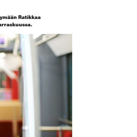
ttymään Ratikkaa
arraskuussa.