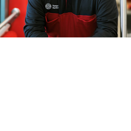
tehtäviisi kuuluu Tampereen Ratikan ajaminen. Olet osa Nysse
palvelusta sekä raitiovaunun kuljettamisesta sujuvasti, turvallis
ja olet osa matkustajaliikennettä, joka huolehtii Tampereen Ra
en lähijunaliikenteen ja koko Suomen kaukoliikenteen liiken