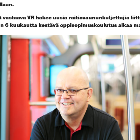
llaan.
ä vastaava VR hakee uusia raitiovaununkuljettajia lii
in 6 kuukautta kestävä oppisopimuskoulutus alkaa m