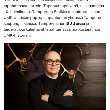
rusetteihin ja vaunujen ikkunoissa muistutetaan
tapahtumasta tarroin. Tapahtumapäivänä, eli lauantaina
10. helmikuuta, Tampereen Ratikka tuo taideratikkaan
UMK-aiheisen pop-up-tapahtuman yhdessä Tampereen
DJ Juissi
kaupungin kanssa. Tamperelainen
ja
taideratikka kuljettavat tapahtumassa matkustajat läpi
UMK-historian.