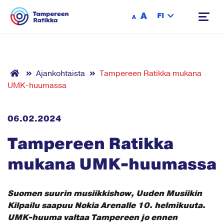
Siirry sisältöön
A
FI
A
Ajankohtaista
Tampereen Ratikka mukana
UMK-huumassa
06.02.2024
Tampereen Ratikka
mukana UMK-huumassa
Suomen suurin musiikkishow, Uuden Musiikin
Kilpailu saapuu Nokia Arenalle 10. helmikuuta.
UMK-huuma valtaa Tampereen jo ennen