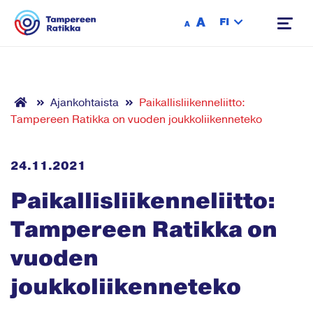
Siirry sisältöön
A
FI
A
Ajankohtaista
Paikallisliikenneliitto:
Tampereen Ratikka on vuoden joukkoliikenneteko
24.11.2021
Paikallisliikenneliitto:
Tampereen Ratikka on
vuoden
joukkoliikenneteko