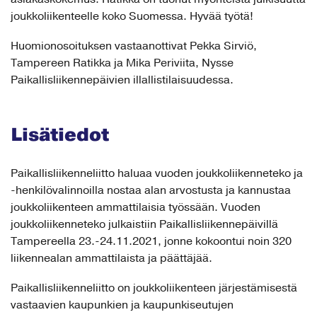
joukkoliikenteelle koko Suomessa. Hyvää työtä!
Huomionosoituksen vastaanottivat Pekka Sirviö,
Tampereen Ratikka ja Mika Periviita, Nysse
Paikallisliikennepäivien illallistilaisuudessa.
Lisätiedot
Paikallisliikenneliitto haluaa vuoden joukkoliikenneteko ja
-henkilövalinnoilla nostaa alan arvostusta ja kannustaa
joukkoliikenteen ammattilaisia työssään. Vuoden
joukkoliikenneteko julkaistiin Paikallisliikennepäivillä
Tampereella 23.-24.11.2021, jonne kokoontui noin 320
liikennealan ammattilaista ja päättäjää.
Paikallisliikenneliitto on joukkoliikenteen järjestämisestä
vastaavien kaupunkien ja kaupunkiseutujen