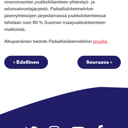
viranomaisten joukkoliikenteen yhteistyö- ja
edunvalvontajärjestö. Paikallisliikenneliiton
jäsenyhteisöjen järjestämässä joukkoliikenteessä
tehdään noin 80 % Suomen maajoukkoliikenteen
matkoista.
Alkuperäinen tiedote Paikallisliikenneliiton
sivuilla
.
« Edellinen
Seuraava »