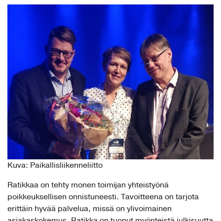
Kuva: Paikallisliikenneliitto
Ratikkaa on tehty monen toimijan yhteistyönä
poikkeuksellisen onnistuneesti. Tavoitteena on tarjota
erittäin hyvää palvelua, missä on ylivoimainen
asiakaskokemus. Ratikka on tuonut myönteistä julkisuutta