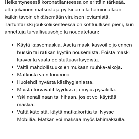
Heikentyneessä koronatilanteessa on erittäin tärkeää,
että jokainen matkustaja pyrkii omalla toiminnallaan
kaikin tavoin ehkäisemään viruksen leviämistä.
Tartuntariski joukkoliikenteessä on kohtuullisen pieni, kun
annettuja turvallisuusohjeita noudatetaan:
Käytä kasvomaskia. Aseta maski kasvoille jo ennen
bussin tai ratikan kyytiin nousemista. Poista maski
kasvoilta vasta poistuttuasi kyydistä.
Vältä mahdollisuuksien mukaan ruuhka-aikoja.
Matkusta vain terveenä.
Huolehdi hyvästä käsihygieniasta.
Muista turvavälit kyydissä ja myös pysäkillä.
Yski nenäliinaan tai hihaan, jos et voi käyttää
maskia.
Vältä käteistä, käytä matkakorttia tai Nysse
Mobiilia. Matkan voi maksaa myös lähimaksulla.