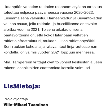
Hatanpään valtatien raitiotien rakentamistyöt on tarkoitus
toteuttaa neljässä päävaiheessa vuosina 2020-​2022.
Ensimmäisenä valmistuu Hämeenkadun ja Suvantokadun
välinen osuus,​ jolla raitiotie-​ ja bussiliikenne on tavoite
aloittaa vuonna 2021. Toisena aikataulullisena
päätavoitteena on,​ että koko Hatanpään valtatien
raitiotieinfrastruktuuri,​ mukaan lukien raitiotiepysäkki
Sorin aukion kohdalla ja ratavaihteet linja-​autoaseman
kohdalla,​ on valmis vuoden 2021 loppuun mennessä.
Mm. Tampereen yrittäjät ovat toivoneet keskustan alueen
rakennushankkeiden saattamista kerralla valmiiksi.
Lisätietoja:
Projektijohtaja
Ville-Mikael Tuominen