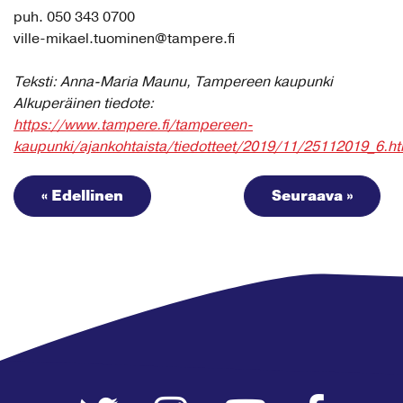
puh. 050 343 0700
v
ille-mikael.tuominen@tampere.fi
Teksti: Anna-Maria Maunu, Tampereen kaupunki
Alkuperäinen tiedote:
https://www.tampere.fi/tampereen-
kaupunki/ajankohtaista/tiedotteet/2019/11/25112019_6.ht
« Edellinen
Seuraava »