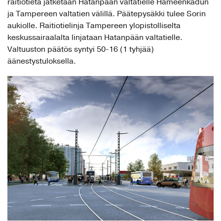
raitiotietä jatketaan Hatanpään valtatielle Hämeenkadun
ja Tampereen valtatien välillä. Päätepysäkki tulee Sorin
aukiolle. Raitiotielinja Tampereen ylopistolliselta
keskussairaalalta linjataan Hatanpään valtatielle.
Valtuuston päätös syntyi 50-16 (1 tyhjää)
äänestystuloksella.