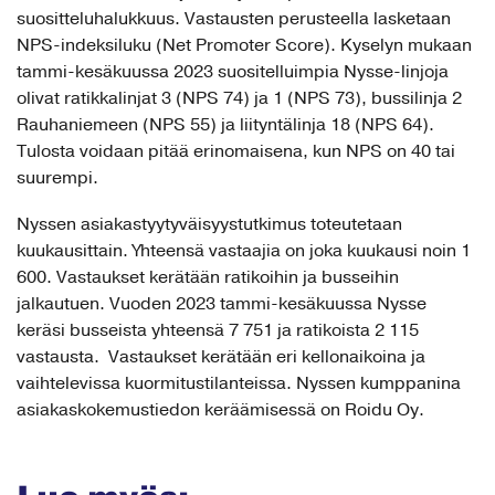
suositteluhalukkuus. Vastausten perusteella lasketaan
NPS-indeksiluku (Net Promoter Score). Kyselyn mukaan
tammi-kesäkuussa 2023 suositelluimpia Nysse-linjoja
olivat ratikkalinjat 3 (NPS 74) ja 1 (NPS 73), bussilinja 2
Rauhaniemeen (NPS 55) ja liityntälinja 18 (NPS 64).
Tulosta voidaan pitää erinomaisena, kun NPS on 40 tai
suurempi.
Nyssen asiakastyytyväisyystutkimus toteutetaan
kuukausittain. Yhteensä vastaajia on joka kuukausi noin 1
600. Vastaukset kerätään ratikoihin ja busseihin
jalkautuen. Vuoden 2023 tammi-kesäkuussa Nysse
keräsi busseista yhteensä 7 751 ja ratikoista 2 115
vastausta. Vastaukset kerätään eri kellonaikoina ja
vaihtelevissa kuormitustilanteissa. Nyssen kumppanina
asiakaskokemustiedon keräämisessä on Roidu Oy.