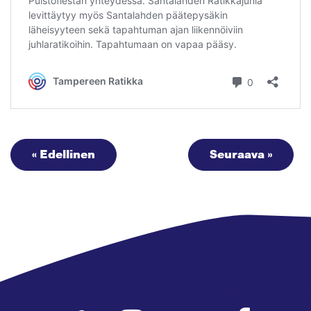
« Edellinen
Seuraava »