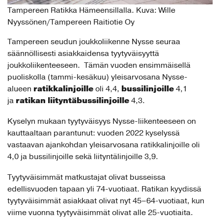
Tampereen Ratikka Hämeensillalla. Kuva: Wille
Nyyssönen/Tampereen Raitiotie Oy
Tampereen seudun joukkoliikenne Nysse seuraa
säännöllisesti asiakkaidensa tyytyväisyyttä
joukkoliikenteeseen. Tämän vuoden ensimmäisellä
puoliskolla (tammi-kesäkuu) yleisarvosana Nysse-
ratikkalinjoille
bussilinjoille
alueen
oli 4,4,
4,1
ratikan liityntäbussilinjoille
ja
4,3.
Kyselyn mukaan tyytyväisyys Nysse-liikenteeseen on
kauttaaltaan parantunut: vuoden 2022 kyselyssä
vastaavan ajankohdan yleisarvosana ratikkalinjoille oli
4,0 ja bussilinjoille sekä liityntälinjoille 3,9.
Tyytyväisimmät matkustajat olivat busseissa
edellisvuoden tapaan yli 74-vuotiaat. Ratikan kyydissä
tyytyväisimmät asiakkaat olivat nyt 45–64-vuotiaat, kun
viime vuonna tyytyväisimmät olivat alle 25-vuotiaita.