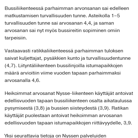
Bussiliikenteessä parhaimman arvonsanan sai edelleen
matkustamisen turvallisuuden tunne. Asteikolla 1–5
turvallisuuden tunne sai arvosanan 4,4, ja saman
arvosanan sai nyt myös bussireitin sopiminen omiin
tarpeisiin.
Vastaavasti ratikkaliikenteessä parhaimman tuloksen
saivat kuljettajat, pysäkkien kunto ja turvallisuudentunne
(4,7). Liityntäliikenteen bussilinjoilla istumapaikkojen
määrä arvioitiin viime vuoden tapaan parhaimmaksi
arvosanalla 4,6.
Heikoimmat arvosanat Nysse-liikenteen käyttäjät antoivat
edellisvuoden tapaan bussiliikenteen osalta aikataulussa
pysymisestä (3,8) ja bussien siisteydestä (3,9). Ratikan
käyttäjät puolestaan antoivat heikoimman arvosanan
edellisvuoden tapaan istumapaikkojen riittävyydelle, 3,9.
Yksi seurattavia tietoja on Nyssen palveluiden