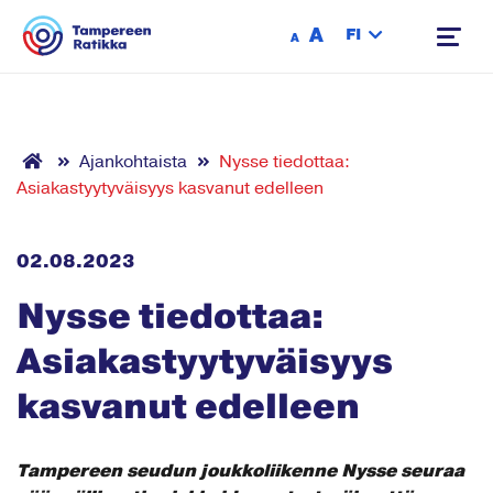
Siirry sisältöön
A
FI
A
Ajankohtaista
Nysse tiedottaa:
Asiakastyytyväisyys kasvanut edelleen
02.08.2023
Nysse tiedottaa:
Asiakastyytyväisyys
kasvanut edelleen
Tampereen seudun joukkoliikenne Nysse seuraa