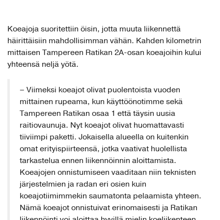
Koeajoja suoritettiin öisin, jotta muuta liikennettä
häirittäisiin mahdollisimman vähän. Kahden kilometrin
mittaisen Tampereen Ratikan 2A-osan koeajoihin kului
yhteensä neljä yötä.
– Viimeksi koeajot olivat puolentoista vuoden
mittainen rupeama, kun käyttöönotimme sekä
Tampereen Ratikan osaa 1 että täysin uusia
raitiovaunuja. Nyt koeajot olivat huomattavasti
tiiviimpi paketti. Jokaisella alueella on kuitenkin
omat erityispiirteensä, jotka vaativat huolellista
tarkastelua ennen liikennöinnin aloittamista.
Koeajojen onnistumiseen vaaditaan niin teknisten
järjestelmien ja radan eri osien kuin
koeajotiimimmekin saumatonta pelaamista yhteen.
Nämä koeajot onnistuivat erinomaisesti ja Ratikan
liikennöinti voi aloittaa hyvillä mielin koeliikenteen