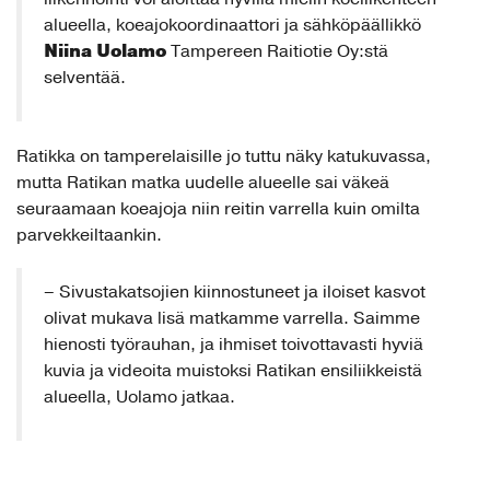
alueella, koeajokoordinaattori ja sähköpäällikkö
Niina Uolamo
Tampereen Raitiotie Oy:stä
selventää.
Ratikka on tamperelaisille jo tuttu näky katukuvassa,
mutta Ratikan matka uudelle alueelle sai väkeä
seuraamaan koeajoja niin reitin varrella kuin omilta
parvekkeiltaankin.
– Sivustakatsojien kiinnostuneet ja iloiset kasvot
olivat mukava lisä matkamme varrella. Saimme
hienosti työrauhan, ja ihmiset toivottavasti hyviä
kuvia ja videoita muistoksi Ratikan ensiliikkeistä
alueella, Uolamo jatkaa.