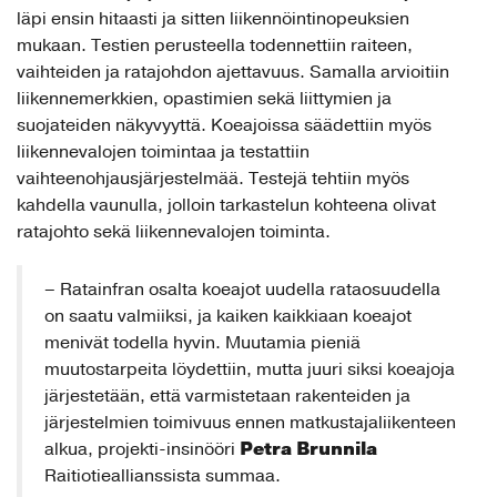
läpi ensin hitaasti ja sitten liikennöintinopeuksien
mukaan. Testien perusteella todennettiin raiteen,
vaihteiden ja ratajohdon ajettavuus. Samalla arvioitiin
liikennemerkkien, opastimien sekä liittymien ja
suojateiden näkyvyyttä. Koeajoissa säädettiin myös
liikennevalojen toimintaa ja testattiin
vaihteenohjausjärjestelmää. Testejä tehtiin myös
kahdella vaunulla, jolloin tarkastelun kohteena olivat
ratajohto sekä liikennevalojen toiminta.
– Ratainfran osalta koeajot uudella rataosuudella
on saatu valmiiksi, ja kaiken kaikkiaan koeajot
menivät todella hyvin. Muutamia pieniä
muutostarpeita löydettiin, mutta juuri siksi koeajoja
järjestetään, että varmistetaan rakenteiden ja
järjestelmien toimivuus ennen matkustajaliikenteen
Petra Brunnila
alkua, projekti-insinööri
Raitiotieallianssista summaa.