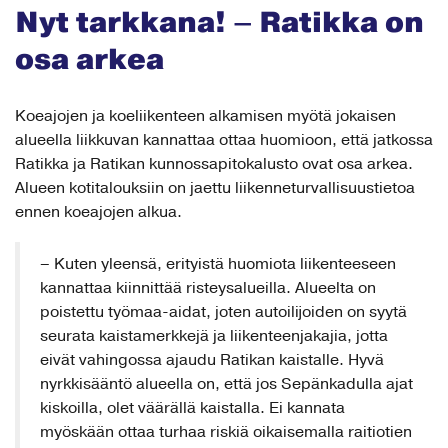
Nyt tarkkana! – Ratikka on
osa arkea
Koeajojen ja koeliikenteen alkamisen myötä jokaisen
alueella liikkuvan kannattaa ottaa huomioon, että jatkossa
Ratikka ja Ratikan kunnossapitokalusto ovat osa arkea.
Alueen kotitalouksiin on jaettu liikenneturvallisuustietoa
ennen koeajojen alkua.
– Kuten yleensä, erityistä huomiota liikenteeseen
kannattaa kiinnittää risteysalueilla. Alueelta on
poistettu työmaa-aidat, joten autoilijoiden on syytä
seurata kaistamerkkejä ja liikenteenjakajia, jotta
eivät vahingossa ajaudu Ratikan kaistalle. Hyvä
nyrkkisääntö alueella on, että jos Sepänkadulla ajat
kiskoilla, olet väärällä kaistalla. Ei kannata
myöskään ottaa turhaa riskiä oikaisemalla raitiotien
yli vaan on parempi käyttää merkittyjä suojateitä tai