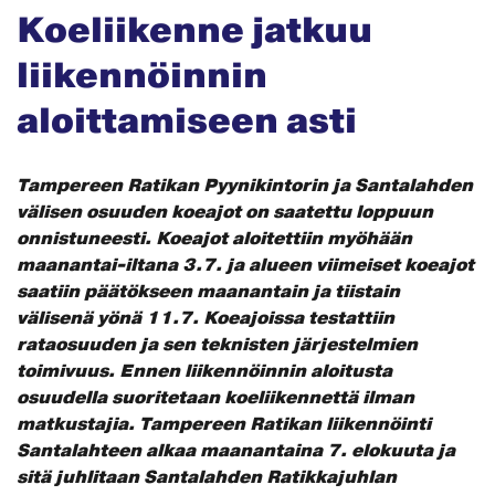
Koeliikenne jatkuu
liikennöinnin
aloittamiseen asti
Tampereen Ratikan Pyynikintorin ja Santalahden
välisen osuuden koeajot on saatettu loppuun
onnistuneesti. Koeajot aloitettiin myöhään
maanantai-iltana 3.7. ja alueen viimeiset koeajot
saatiin päätökseen maanantain ja tiistain
välisenä yönä 11.7. Koeajoissa testattiin
rataosuuden ja sen teknisten järjestelmien
toimivuus. Ennen liikennöinnin aloitusta
osuudella suoritetaan koeliikennettä ilman
matkustajia. Tampereen Ratikan liikennöinti
Santalahteen alkaa maanantaina 7. elokuuta ja
sitä juhlitaan Santalahden Ratikkajuhlan