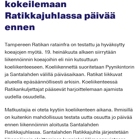
Ratikkajuhlassa päivää
ennen
Tampereen Ratikan ratainfra on testattu ja hyväksytty
koeajojen myötä. 19. heinäkuuta alkaen siirrytään
liikennöinnin koeajoihin eli niin kutsuttuun
koeliikenteeseen. Koeliikennettä suoritetaan Pyynikintorin
ja Santalahden välillä päiväsaikaan. Ratikat liikkuvat
alueella epäsäännöllisesti arkisin. Koeliikenteessä
Ratikankuljettajat pääsevät harjoittelemaan ajamista
uudella osuudella.
Matkustajia ei oteta kyytiin koeliikenteen aikana. Ihmisillä
on kuitenkin mahdollisuus testata uutta osuutta jo päivää
ennen liikennöinnin aloitusta Santalahden
Ratikkajuhlassa. Santalahden Ratikkajuhla järjestetään
liikennöinnin aloittamisen kunniaksi Hämeenpuistossa