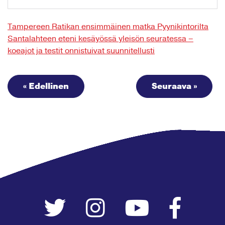
Tampereen Ratikan ensimmäinen matka Pyynikintorilta
Santalahteen eteni kesäyössä yleisön seuratessa –
koeajot ja testit onnistuivat suunnitellusti
« Edellinen
Seuraava »