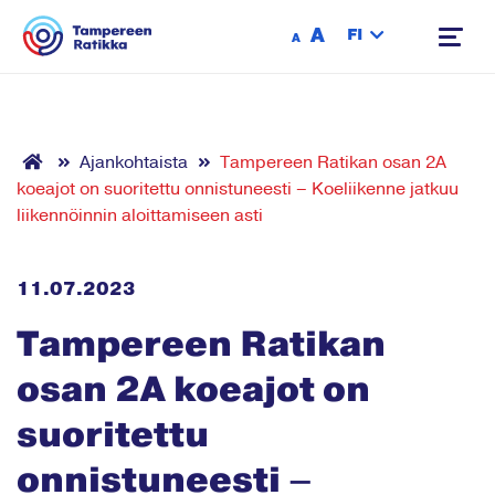
Siirry sisältöön
A
FI
A
Ajankohtaista
Tampereen Ratikan osan 2A
koeajot on suoritettu onnistuneesti – Koeliikenne jatkuu
liikennöinnin aloittamiseen asti
11.07.2023
Tampereen Ratikan
osan 2A koeajot on
suoritettu
onnistuneesti –