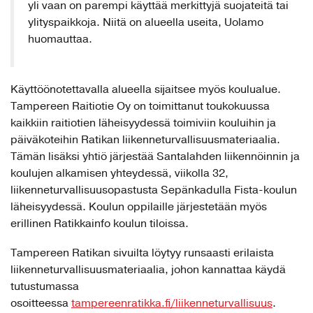
ylityspaikkoja. Niitä on alueella useita, Uolamo
huomauttaa.
Käyttöönotettavalla alueella sijaitsee myös koulualue.
Tampereen Raitiotie Oy on toimittanut toukokuussa
kaikkiin raitiotien läheisyydessä toimiviin kouluihin ja
päiväkoteihin Ratikan liikenneturvallisuusmateriaalia.
Tämän lisäksi yhtiö järjestää Santalahden liikennöinnin ja
koulujen alkamisen yhteydessä, viikolla 32,
liikenneturvallisuusopastusta Sepänkadulla Fista-koulun
läheisyydessä. Koulun oppilaille järjestetään myös
erillinen Ratikkainfo koulun tiloissa.
Tampereen Ratikan sivuilta löytyy runsaasti erilaista
liikenneturvallisuusmateriaalia, johon kannattaa käydä
tutustumassa
osoitteessa
tampereenratikka.fi/liikenneturvallisuus
.
Sivuilla on yleistä tietoa liikennesäännöistä ja kaavioita