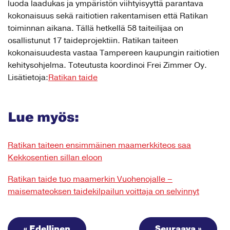
luoda laadukas ja ympäristön viihtyisyyttä parantava
kokonaisuus sekä raitiotien rakentamisen että Ratikan
toiminnan aikana. Tällä hetkellä 58 taiteilijaa on
osallistunut 17 taideprojektiin. Ratikan taiteen
kokonaisuudesta vastaa Tampereen kaupungin raitiotien
kehitysohjelma. Toteutusta koordinoi Frei Zimmer Oy.
Lisätietoja:
Ratikan taide
Lue myös:
Ratikan taiteen ensimmäinen maamerkkiteos saa
Kekkosentien sillan eloon
Ratikan taide tuo maamerkin Vuohenojalle –
maisemateoksen taidekilpailun voittaja on selvinnyt
« Edellinen
Seuraava »