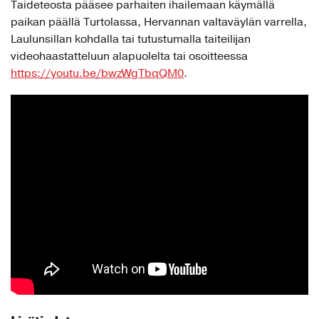
Taideteosta pääsee parhaiten ihailemaan käymällä
paikan päällä Turtolassa, Hervannan valtaväylän varrella,
Laulunsillan kohdalla tai tutustumalla taiteilijan
videohaastatteluun alapuolelta tai osoitteessa
https://youtu.be/bwzWgTbqQM0
.