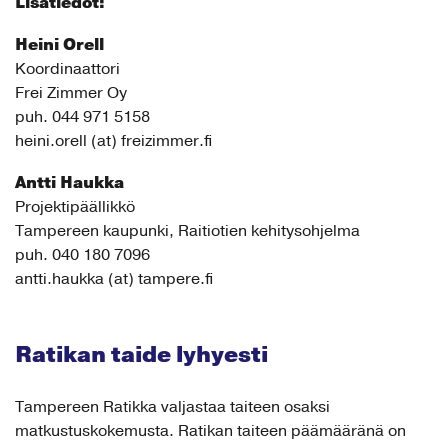
Lisätiedot:
Heini Orell
Koordinaattori
Frei Zimmer Oy
puh. 044 971 5158
heini.orell (at) freizimmer.fi
Antti Haukka
Projektipäällikkö
Tampereen kaupunki, Raitiotien kehitysohjelma
puh. 040 180 7096
antti.haukka (at) tampere.fi
Ratikan taide lyhyesti
Tampereen Ratikka valjastaa taiteen osaksi
matkustuskokemusta. Ratikan taiteen päämääränä on