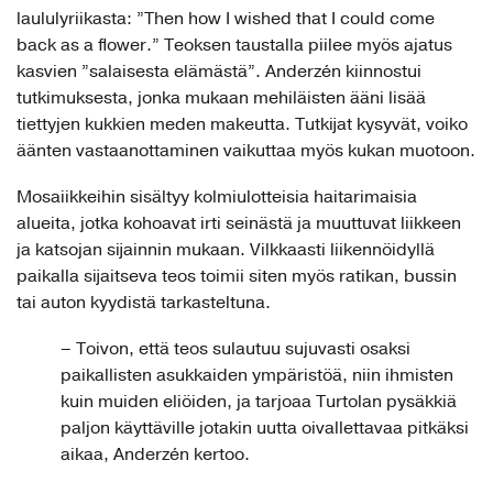
laululyriikasta: ”Then how I wished that I could come
back as a flower.” Teoksen taustalla piilee myös ajatus
kasvien ”salaisesta elämästä”. Anderzén kiinnostui
tutkimuksesta, jonka mukaan mehiläisten ääni lisää
tiettyjen kukkien meden makeutta. Tutkijat kysyvät, voiko
äänten vastaanottaminen vaikuttaa myös kukan muotoon.
Mosaiikkeihin sisältyy kolmiulotteisia haitarimaisia
alueita, jotka kohoavat irti seinästä ja muuttuvat liikkeen
ja katsojan sijainnin mukaan. Vilkkaasti liikennöidyllä
paikalla sijaitseva teos toimii siten myös ratikan, bussin
tai auton kyydistä tarkasteltuna.
– Toivon, että teos sulautuu sujuvasti osaksi
paikallisten asukkaiden ympäristöä, niin ihmisten
kuin muiden eliöiden, ja tarjoaa Turtolan pysäkkiä
paljon käyttäville jotakin uutta oivallettavaa pitkäksi
aikaa, Anderzén kertoo.