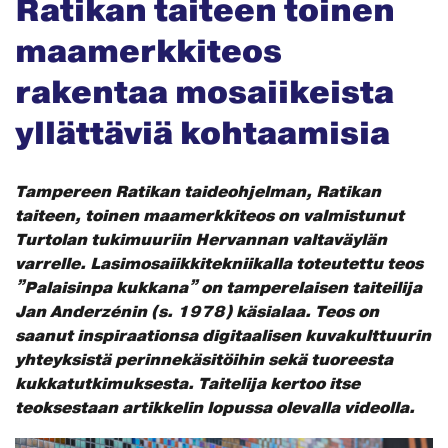
Ratikan taiteen toinen
maamerkkiteos
rakentaa mosaiikeista
yllättäviä kohtaamisia
Tampereen Ratikan taideohjelman, Ratikan
taiteen, toinen maamerkkiteos on valmistunut
Turtolan tukimuuriin Hervannan valtaväylän
varrelle. Lasimosaiikkitekniikalla toteutettu teos
”Palaisinpa kukkana” on tamperelaisen taiteilija
Jan Anderzénin (s. 1978) käsialaa. Teos on
saanut inspiraationsa digitaalisen kuvakulttuurin
yhteyksistä perinnekäsitöihin sekä tuoreesta
kukkatutkimuksesta. Taitelija kertoo itse
teoksestaan artikkelin lopussa olevalla videolla.