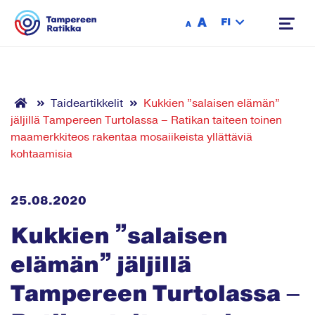
Siirry sisältöön
A
FI
A
Taideartikkelit
Kukkien ”salaisen elämän”
jäljillä Tampereen Turtolassa – Ratikan taiteen toinen
maamerkkiteos rakentaa mosaiikeista yllättäviä
kohtaamisia
25.08.2020
Kukkien ”salaisen
elämän” jäljillä
Tampereen Turtolassa –