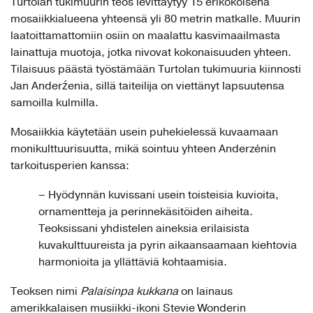
Turtolan tukimuurin teos levittäytyy 15 erikokoisena
mosaiikkialueena yhteensä yli 80 metrin matkalle. Muurin
laatoittamattomiin osiin on maalattu kasvimaailmasta
lainattuja muotoja, jotka nivovat kokonaisuuden yhteen.
Tilaisuus päästä työstämään Turtolan tukimuuria kiinnosti
Jan Anderźenia, sillä taiteilija on viettänyt lapsuutensa
samoilla kulmilla.
Mosaiikkia käytetään usein puhekielessä kuvaamaan
monikulttuurisuutta, mikä sointuu yhteen Anderzénin
tarkoitusperien kanssa:
– Hyödynnän kuvissani usein toisteisia kuvioita,
ornamentteja ja perinnekäsitöiden aiheita.
Teoksissani yhdistelen aineksia erilaisista
kuvakulttuureista ja pyrin aikaansaamaan kiehtovia
harmonioita ja yllättäviä kohtaamisia.
Teoksen nimi
Palaisinpa kukkana
on lainaus
amerikkalaisen musiikki-ikoni Stevie Wonderin