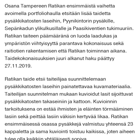
Osana Tampereen Ratikan ensimmäistä vaihetta
avoimella portfoliohaulla etsitään lisää taidetta
pysäkkikatosten laseihin, Pyynikintorin pysäkille,
Sepänkadun ylikulkusillalle ja Paasikiventien tukimuuriin.
Ratikan taiteen päämääränä on luoda laadukas ja
ympäristön viihtyisyyttä parantava kokonaisuus sekä
raitiotien rakentamisen että Ratikan toiminnan aikana.
Taidekokonaisuuksien juuri alkanut haku päättyy
27.11.2019.
Ratikan taide etsii taiteilijaa suunnittelemaan
pysäkkikatosten laseihin painatettavaa kuvamateriaalia.
Taiteilijan suunnitelman mukaan kuvioidut lasit sijoittuvat
pysäkkikatosten takaseiniin ja kattoon. Kuvioinnin
tarkoituksena on estää ihmisten ja eläinten törmääminen
lasiin sekä peittää lasiin väkisin kertyvää likaa. Ratikan
ensimmäisessä osassa pysäkkejä valmistuu yhteensä 23
kappaletta ja sama kuviointi toistuu kaikissa, joten aiheen
tulee olla kaikkiin yhtäläisesti sopiva.