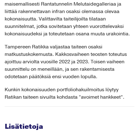
maisemallisesti Rantatunnelin Melutaidegalleriaa ja
liittää rakennettavan infran osaksi olemassa olevaa
kokonaisuutta. Valittavilta taiteilijoilta tilataan
suunnitelmat, jotka sovitetaan yhteen vuorottelevaksi
kokonaisuudeksi ja toteutetaan osana muuta urakointia.
Tampereen Ratikka valjastaa taiteen osaksi
matkustuskokemusta. Kakkosvaiheen teosten toteutus
ajoittuu arviolta vuosille 2022 ja 2023. Toisen vaiheen
suunnittelu on meneillään, ja sen rakentamisesta
odotetaan päätöksiä ensi vuoden lopulla.
Kunkin kokonaisuuden portfoliohakuilmoitus löytyy
Ratikan taiteen sivuilta kohdasta ”avoimet hankkeet”.
Lisätietoja