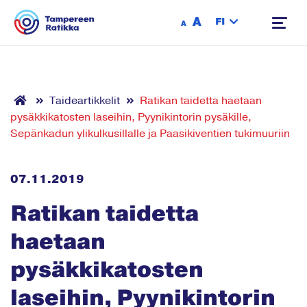
Siirry sisältöön
A
FI
A
Taideartikkelit
Ratikan taidetta haetaan
pysäkkikatosten laseihin, Pyynikintorin pysäkille,
Sepänkadun ylikulkusillalle ja Paasikiventien tukimuuriin
07.11.2019
Ratikan taidetta
haetaan
pysäkkikatosten
laseihin, Pyynikintorin