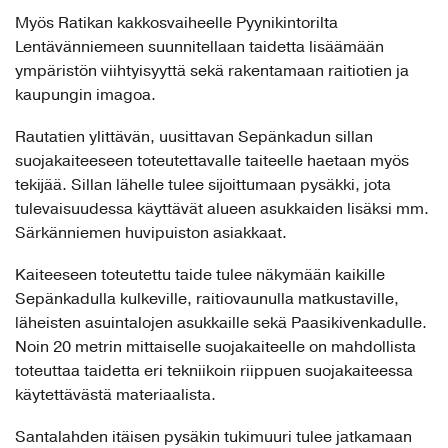
Myös Ratikan kakkosvaiheelle Pyynikintorilta
Lentävänniemeen suunnitellaan taidetta lisäämään
ympäristön viihtyisyyttä sekä rakentamaan raitiotien ja
kaupungin imagoa.
Rautatien ylittävän, uusittavan Sepänkadun sillan
suojakaiteeseen toteutettavalle taiteelle haetaan myös
tekijää. Sillan lähelle tulee sijoittumaan pysäkki, jota
tulevaisuudessa käyttävät alueen asukkaiden lisäksi mm.
Särkänniemen huvipuiston asiakkaat.
Kaiteeseen toteutettu taide tulee näkymään kaikille
Sepänkadulla kulkeville, raitiovaunulla matkustaville,
läheisten asuintalojen asukkaille sekä Paasikivenkadulle.
Noin 20 metrin mittaiselle suojakaiteelle on mahdollista
toteuttaa taidetta eri tekniikoin riippuen suojakaiteessa
käytettävästä materiaalista.
Santalahden itäisen pysäkin tukimuuri tulee jatkamaan