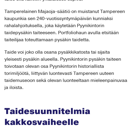
Tamperelainen Majaoja-säätiö on muistanut Tampereen
kaupunkia sen 240-vuotissyntymäpäivän kunniaksi
rahalahjoituksella, joka käytetään Pyynikintorin
taidepysäkin taiteeseen. Portfoliohaun avulla etsitään
taiteilijaa toteuttamaan pysäkin taidetta.
Taide voi joko olla osana pysäkkikatosta tai sijaita
yleisesti pysäkin alueella. Pyynikintorin pysäkin taiteen
toivotaan olevan osa Pyynikintorin historiallista
torimiljöötä, liittyvän luontevasti Tampereen uuteen
taidemuseoon sekä olevan luonteeltaan mieleenpainuvaa
ja iloista.
Taidesuunnitelmia
kakkosvaiheelle