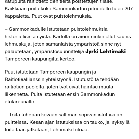
katupuita raitiotietöiden tieltä poistettujen tilalle.
Kaikkiaan puita koko Sammonkadun pituudelle tulee 207
kappaletta. Puut ovat puistolehmuksia.
– Sammonkadulle istutetaan puistolehmuksia
historiallisista syistä. Kadulla on aiemminkin ollut kaunis
lehmuskuja, joten samanlaista ympäristöä sinne nyt
Jyrki Lehtimäki
palautetaan, ympäristösuunnittelija
Tampereen kaupungilta kertoo.
Puut istutetaan Tampereen kaupungin ja
Raitiotieallianssin yhteistyönä. Istutustöitä tehdään
raitiotien puolelta, joten työt eivät häiritse muuta
liikennettä. Puita istutetaan ensin Sammonkadun
eteläreunalle.
– Töitä tehdään kevään salliman sopivan istutusajan
puitteissa. Kesän ajan istutuksissa on tauko, ja syksyllä
töitä taas jatketaan, Lehtimäki toteaa.