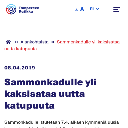
Siirry sisältöön
A
FI
A
Ajankohtaista
Sammonkadulle yli kaksisataa
uutta katupuuta
08.04.2019
Sammonkadulle yli
kaksisataa uutta
katupuuta
Sammonkadulle istutetaan 7.4. alkaen kymmeniä uusia