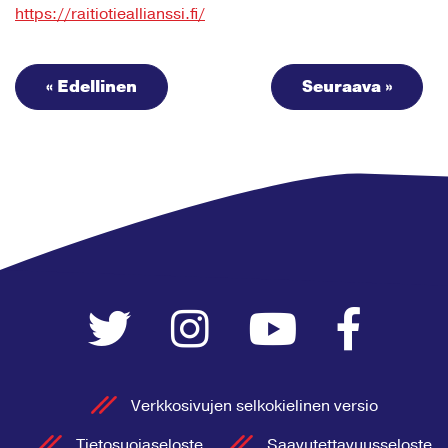
https://raitiotieallianssi.fi/
« Edellinen
Seuraava »
Verkkosivujen selkokielinen versio
Tietosuojaseloste
Saavutettavuusseloste