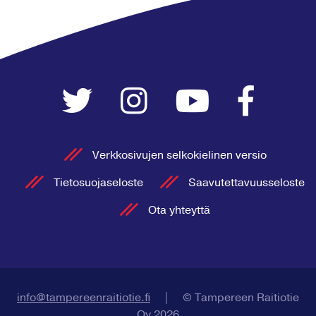
Verkkosivujen selkokielinen versio
Tietosuojaseloste
Saavutettavuusseloste
Ota yhteyttä
info@tampereenraitiotie.fi
|
© Tampereen Raitiotie
Oy 2026