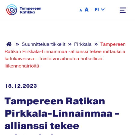
Siirry sisältöön
A
FI
A
Suunnitteluartikkelit
Pirkkala
Tampereen
Ratikan Pirkkala-Linnainmaa -allianssi tekee mittauksia
katukaivoissa – töistä voi aiheutua hetkellisiä
liikennehäiriöitä
18.12.2023
Tampereen Ratikan
Pirkkala-Linnainmaa -
allianssi tekee