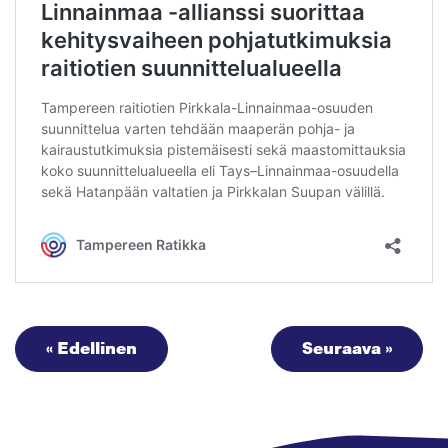
« Edellinen
Seuraava »