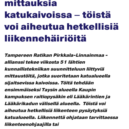
mittauksia
katukaivoissa – töistä
voi aiheutua hetkellisiä
liikennehäiriöitä
Tampereen Ratikan Pirkkala-Linnainmaa -
allianssi tekee viikosta 51 lähtien
kunnallistekniikan suunnitteluun liittyviä
mittaustöitä, jotka suoritetaan katualueella
sijaitsevissa kaivoissa. Töitä tehdään
ensimmäiseksi Taysin alueella Kaupin
kampuksen raitiopysäkin eli Lääkärintien ja
Lääkärikadun välisellä alueella. Töistä voi
aiheutua hetkellisiä liikenteen pysäytyksiä
katualueella. Liikennettä ohjataan tarvittaessa
liikenteenohjaajilla tai