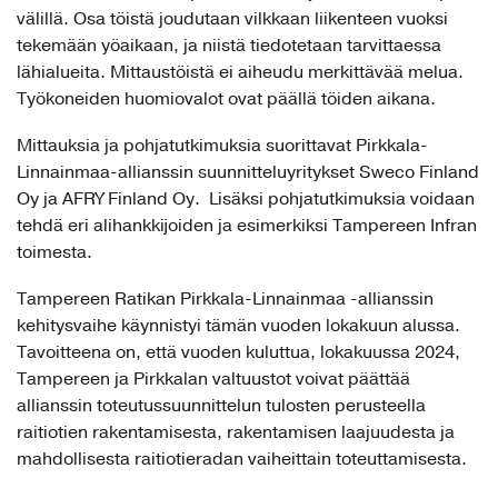
välillä. Osa töistä joudutaan vilkkaan liikenteen vuoksi
tekemään yöaikaan, ja niistä tiedotetaan tarvittaessa
lähialueita. Mittaustöistä ei aiheudu merkittävää melua.
Työkoneiden huomiovalot ovat päällä töiden aikana.
Mittauksia ja pohjatutkimuksia suorittavat Pirkkala-
Linnainmaa-allianssin suunnitteluyritykset Sweco Finland
Oy ja AFRY Finland Oy. Lisäksi pohjatutkimuksia voidaan
tehdä eri alihankkijoiden ja esimerkiksi Tampereen Infran
toimesta.
Tampereen Ratikan Pirkkala-Linnainmaa -allianssin
kehitysvaihe käynnistyi tämän vuoden lokakuun alussa.
Tavoitteena on, että vuoden kuluttua, lokakuussa 2024,
Tampereen ja Pirkkalan valtuustot voivat päättää
allianssin toteutussuunnittelun tulosten perusteella
raitiotien rakentamisesta, rakentamisen laajuudesta ja
mahdollisesta raitiotieradan vaiheittain toteuttamisesta.